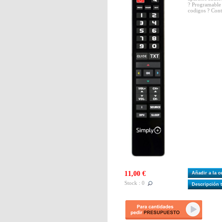
? Programable
codigos ? Cont
11,00 €
Añadir a la 
Stock : 0
Descripción 