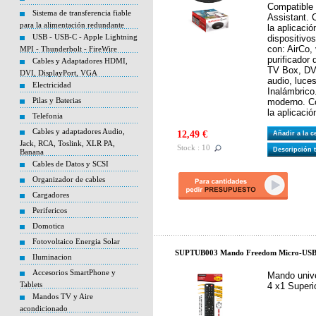
Compatible
Sistema de transferencia fiable
Assistant. 
para la alimentación redundante
la aplicaci
USB - USB-C - Apple Lightning
dispositivos
con: AirCo, 
MPI - Thunderbolt - FireWire
purificador 
Cables y Adaptadores HDMI,
TV Box, DVD
DVI, DisplayPort, VGA
audio, luces
Electricidad
Inalámbrico
Pilas y Baterias
moderno. Co
la aplicaci
Telefonia
Cables y adaptadores Audio,
12,49 €
Añadir a la 
Jack, RCA, Toslink, XLR PA,
Stock : 10
Descripción 
Banana
Cables de Datos y SCSI
Organizador de cables
Cargadores
Perifericos
Domotica
Fotovoltaico Energia Solar
SUPTUB003 Mando Freedom Micro-USB 4
Iluminacion
Accesorios SmartPhone y
Mando univ
Tablets
4 x1 Superi
Mandos TV y Aire
acondicionado