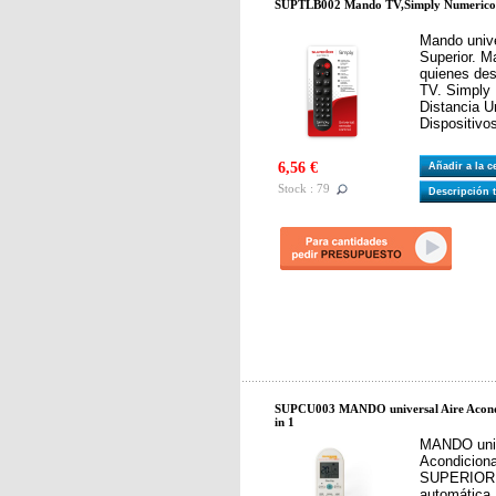
SUPTLB002 Mando TV,Simply Numerico 
Mando univ
Superior. M
quienes des
TV. Simply
Distancia U
Dispositivo
6,56 €
Añadir a la 
Stock : 79
Descripción 
SUPCU003 MANDO universal Aire Acondi
in 1
MANDO univ
Acondiciona
SUPERIOR. 
automática.