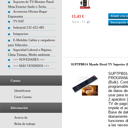
Soportes de TV-Monitor Pared
Mesa Exterior Suelo o Techo
Accesorios Oficina Hogar
11,43 €
Ergonomia
Añadir a la 
TV-SAT
Stock : 53
Descripción 
Industrial 232-422-485
Integracion
E-Mobility Cables y cargadores
para Vehiculos
Seguridad Laboral e Higiene,
Clima Tiempo, Medio ambiente
>>> NOVEDADES >>>
SUPTPB014 Mando Hotel TV Superior (
>>> MÁS VENDIDOS >>>
SUPTPB014
PROGRAMA
Cuenta
(Bulk). Con
programable
de datos de
Identificarse
usar para t
Crear Cuenta
2 aparatos (
TV de pago)
impide el a
Información
Base de dat
diariamente
Acerca de
funciones d
Bolsa de trabajo
a las neces