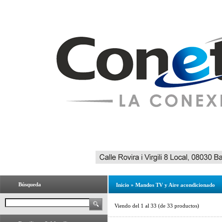
Búsqueda
Inicio
»
Mandos TV y Aire acondicionado
Viendo del
1
al
33
(de
33
productos)