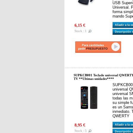
USB Superi
Universal. 
forma simpl
mando Supe
6,15 €
Añadir a la 
Stock : 1
Descripción 
SUPKCB001 Teclado universal QWERTY
TV **Ultimas unidades****
SUPKCB001
universal
universal 
todas las m
su simple f
es un Sams
inmediato. 
QWERTY
8,95 €
Añadir a la 
Stock : 5
Descripción 