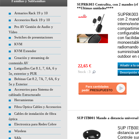
Familias y Subfamilias
SUPRK003 Centralita, con 2 mandos (rf
**Ultimas unidades****
Armarios Rack 19 y 10
SUPRK003 S
con 2 mand
Accesorios Rack 19 y 10
interno/ext
Pro AV Gestión de Audio y
compartimie
Vídeo
configurabl
Switches de presentaciones
con facilid
monoestable
KVM
radiomando 
KVM Extender
suministrado
outdoor en 
Creación y streaming de
contenido AV
22,65 €
Añadir a la 
Latiguillos Cat 8.1, 7, 6A, 6 y
Stock : 3
Descripción 
5e, extrerior y PUR
Bobinas Cat 8.2, 7A, 7, 6A, 6 y
5e y Exterior
Accesorios para Sistema de
cableado Estructurado
Herramientas
Fibra Optica Cables y Accesorios
Cables de instalación de fibra
SUP ITB001 Mando a distancia universal
óptica
Electronica para Redes Cobre
SUP ITB00
Wireless
distancia u
Controle sus
SAIs