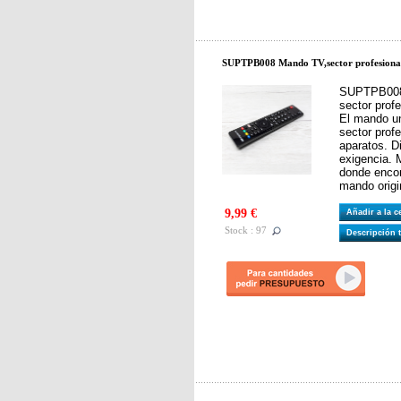
SUPTPB008 Mando TV,sector profesional
SUPTPB008
sector prof
El mando un
sector profe
aparatos. D
exigencia. 
donde encon
mando origi
9,99 €
Añadir a la 
Stock : 97
Descripción 