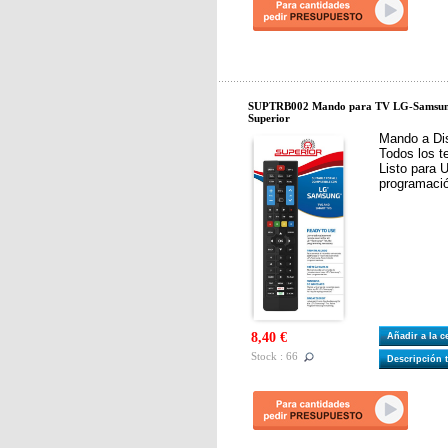
SUPTRB002 Mando para TV LG-Samsung 
Superior
Mando a Dis
Todos los t
Listo para 
programaci
8,40 €
Añadir a la 
Stock : 66
Descripción 