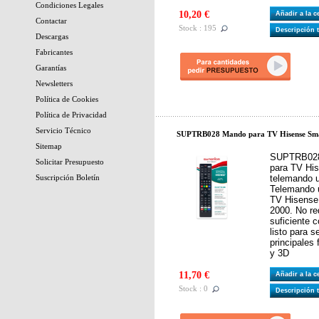
Condiciones Legales
10,20 €
Añadir a la 
Contactar
Stock : 195
Descripción 
Descargas
Fabricantes
Garantías
Newsletters
Política de Cookies
Política de Privacidad
Servicio Técnico
SUPTRB028 Mando para TV Hisense Sma
Sitemap
SUPTRB028
Solicitar Presupuesto
para TV His
Suscripción Boletín
telemando u
Telemando u
TV Hisense 
2000. No re
suficiente c
listo para s
principales
y 3D
11,70 €
Añadir a la 
Stock : 0
Descripción 