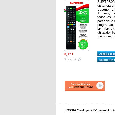
SUPTRB005
distancia u
Superior. E
TV Sony. Te
todos los T
partir del 2
programacio
las pilas y 
utilizado. T
funciones 
8,17 €
Añadir a la 
Stock : 14
Descripción 
URC4914 Mando para TV Panasonic. One