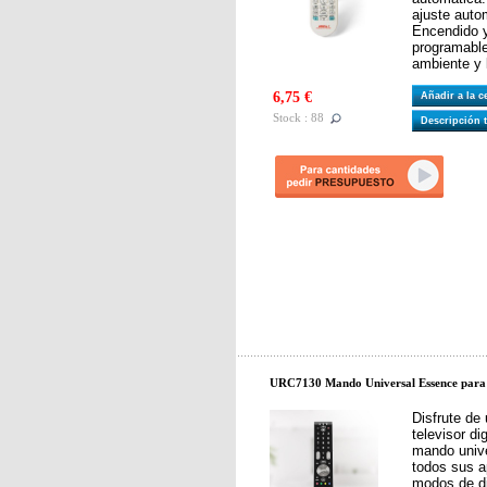
ajuste auto
Encendido 
programable
ambiente y 
6,75 €
Añadir a la 
Stock : 88
Descripción 
URC7130 Mando Universal Essence par
Disfrute de 
televisor di
mando unive
todos sus a
modos de di