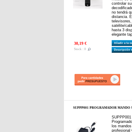
controlar su
decodificad
no tendrá 
distancia. 
televisores
satélite/ca
hasta 3 disp
elegante tap
30,19 €
Añadir a la 
Stock : 0
Descripción 
SUPPP001 PROGRAMADOR MANDO Su
SUPPP001
Programado
los mandos 
profesional