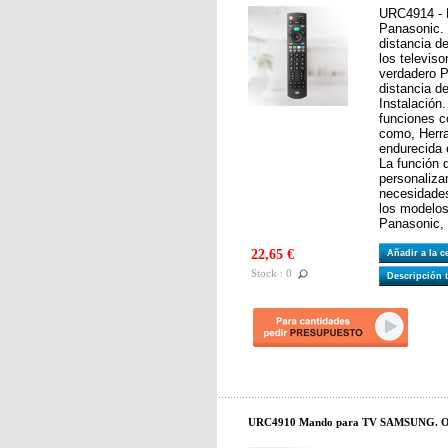
URC4914 - 
Panasonic. 
distancia d
los televis
verdadero 
distancia d
Instalación
funciones 
como, Herr
endurecida 
La función 
personaliza
necesidades
los modelos
Panasonic,
22,65 €
Añadir a la 
Stock : 0
Descripción 
URC4910 Mando para TV SAMSUNG. On