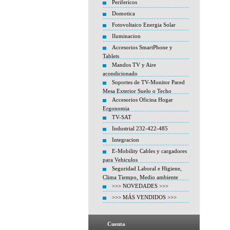
Perifericos
Domotica
Fotovoltaico Energia Solar
Iluminacion
Accesorios SmartPhone y
Tablets
Mandos TV y Aire
acondicionado
Soportes de TV-Monitor Pared
Mesa Exterior Suelo o Techo
Accesorios Oficina Hogar
Ergonomia
TV-SAT
Industrial 232-422-485
Integracion
E-Mobility Cables y cargadores
para Vehiculos
Seguridad Laboral e Higiene,
Clima Tiempo, Medio ambiente
>>> NOVEDADES >>>
>>> MÁS VENDIDOS >>>
Cuenta