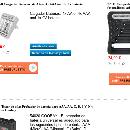
8 Cargador Baterias: 4x AA or 4x AAA and 1x 9V bateria
72511 Comproba
fotográficas, as
Cargador Baterias: 4x AA or 4x AAA
and 1x 9V bateria
0 €
Añadir a la cesta
 : 0
Descripción técnica y Stock
24,99 €
Stock : 6
 Tester de pilas Probador de batería para AAA, AA, C, D, 9 V, N y
tón Goobay
54020 GOOBAY - El probador de
batería universal es adecuado para
los siguientes tipos de batería: AAA
(Micro), AA (Mignon), C (Baby), D