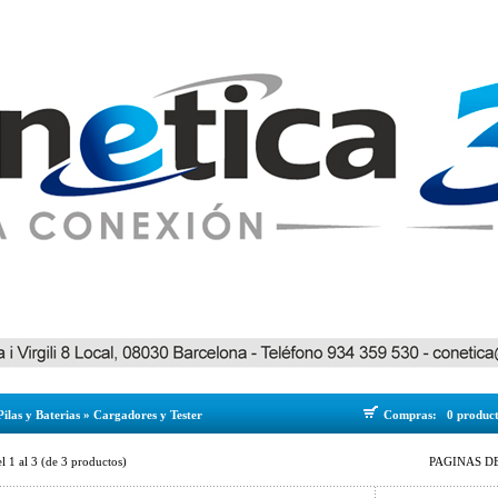
Pilas y Baterias
»
Cargadores y Tester
Compras:
0 produc
el
1
al
3
(de
3
productos)
PAGINAS DE 