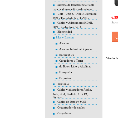
Sistema de transferencia fiable
para la alimentación redundante
USB - USB-C - Apple Lightning
6,99
MPI - Thunderbolt - FireWire
Stock
Cables y Adaptadores HDMI,
DVI, DisplayPort, VGA
Electricidad
Pilas y Baterias
Alcalina
Alcalina Industrial Y packs
Recargables
Viendo d
Cargadores y Tester
de Boton Litio y Alcalinas
Fotografia
Expositor
Telefonia
Cables y adaptadores Audio,
Jack, RCA, Toslink, XLR PA,
Banana
Cables de Datos y SCSI
Organizador de cables
Cargadores