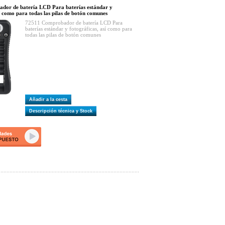
dor de batería LCD Para baterías estándar y
í como para todas las pilas de botón comunes
72511 Comprobador de batería LCD Para
baterías estándar y fotográficas, así como para
todas las pilas de botón comunes
Añadir a la cesta
Descripción técnica y Stock