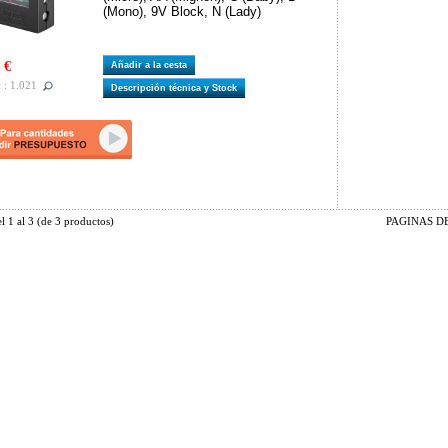
(Mono), 9V Block, N (Lady)
 €
Añadir a la cesta
 : 1.021
Descripción técnica y Stock
el
1
al
3
(de
3
productos)
PAGINAS DE 