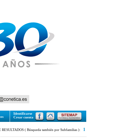
Identificarse
tos
Crear cuenta
1
RESULTADOS ( Búsqueda también por Subfamilias ):