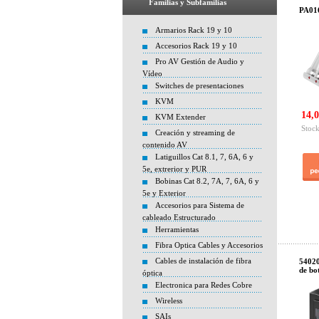
Familias y Subfamilias
PA016
Armarios Rack 19 y 10
Accesorios Rack 19 y 10
Pro AV Gestión de Audio y
Vídeo
Switches de presentaciones
KVM
14,0
KVM Extender
Stock
Creación y streaming de
contenido AV
Latiguillos Cat 8.1, 7, 6A, 6 y
5e, extrerior y PUR
Bobinas Cat 8.2, 7A, 7, 6A, 6 y
5e y Exterior
Accesorios para Sistema de
cableado Estructurado
Herramientas
Fibra Optica Cables y Accesorios
Cables de instalación de fibra
54020
de bo
óptica
Electronica para Redes Cobre
Wireless
SAIs