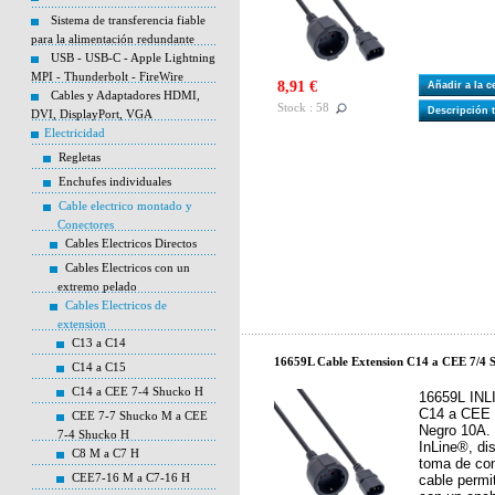
Sistema de transferencia fiable
para la alimentación redundante
USB - USB-C - Apple Lightning
MPI - Thunderbolt - FireWire
8,91 €
Añadir a la 
Cables y Adaptadores HDMI,
Stock : 58
Descripción 
DVI, DisplayPort, VGA
Electricidad
Regletas
Enchufes individuales
Cable electrico montado y
Conectores
Cables Electricos Directos
Cables Electricos con un
extremo pelado
Cables Electricos de
extension
C13 a C14
16659L Cable Extension C14 a CEE 7/4
C14 a C15
C14 a CEE 7-4 Shucko H
16659L INL
C14 a CEE 
CEE 7-7 Shucko M a CEE
Negro 10A. 
7-4 Shucko H
InLine®, di
C8 M a C7 H
toma de con
CEE7-16 M a C7-16 H
cable permi