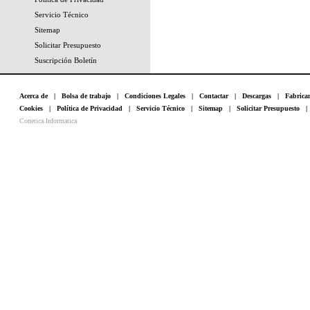
Servicio Técnico
Sitemap
Solicitar Presupuesto
Suscripción Boletín
Acerca de
|
Bolsa de trabajo
|
Condiciones Legales
|
Contactar
|
Descargas
|
Fabrica
Cookies
|
Política de Privacidad
|
Servicio Técnico
|
Sitemap
|
Solicitar Presupuesto
Conetica Informatica