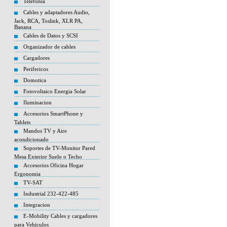
Telefonia
Cables y adaptadores Audio,
Jack, RCA, Toslink, XLR PA,
Banana
Cables de Datos y SCSI
Organizador de cables
Cargadores
Perifericos
Domotica
Fotovoltaico Energia Solar
Iluminacion
Accesorios SmartPhone y
Tablets
Mandos TV y Aire
acondicionado
Soportes de TV-Monitor Pared
Mesa Exterior Suelo o Techo
Accesorios Oficina Hogar
Ergonomia
TV-SAT
Industrial 232-422-485
Integracion
E-Mobility Cables y cargadores
para Vehiculos