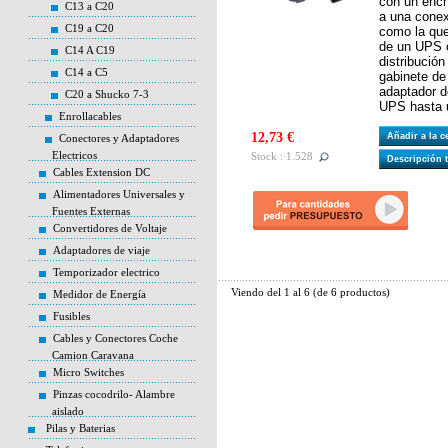
con un ench
C13 a C20
a una conexi
C19 a C20
como la que
de un UPS o
C14 A C19
distribució
C14 a C5
gabinete de
adaptador de
C20 a Shucko 7-3
UPS hasta 
Enrollacables
12,73 €
Añadir a la 
Conectores y Adaptadores
Electricos
Stock : 1.528
Descripción 
Cables Extension DC
Alimentadores Universales y
Fuentes Externas
Convertidores de Voltaje
Adaptadores de viaje
Temporizador electrico
Viendo del
1
al
6
(de
6
productos)
Medidor de Energía
Fusibles
Cables y Conectores Coche
Camion Caravana
Micro Switches
Pinzas cocodrilo- Alambre
aislado
Pilas y Baterias