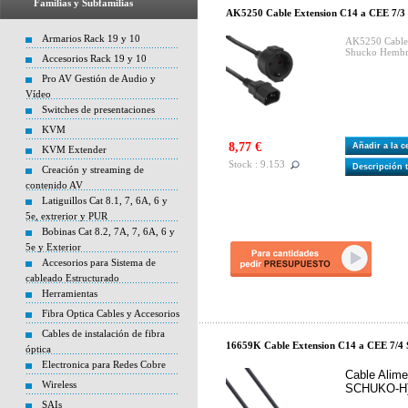
Familias y Subfamilias
AK5250 Cable Extension C14 a CEE 7/3
Armarios Rack 19 y 10
AK5250 Cable 
Shucko Hembr
Accesorios Rack 19 y 10
Pro AV Gestión de Audio y
Vídeo
Switches de presentaciones
KVM
8,77 €
Añadir a la 
KVM Extender
Stock : 9.153
Descripción 
Creación y streaming de
contenido AV
Latiguillos Cat 8.1, 7, 6A, 6 y
5e, extrerior y PUR
Bobinas Cat 8.2, 7A, 7, 6A, 6 y
5e y Exterior
Accesorios para Sistema de
cableado Estructurado
Herramientas
Fibra Optica Cables y Accesorios
Cables de instalación de fibra
16659K Cable Extension C14 a CEE 7/4
óptica
Electronica para Redes Cobre
Cable Alime
Wireless
SCHUKO-H
SAIs