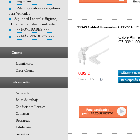
Integracion
E-Mobility Cables y cargadores
para Vehiculos
Seguridad Laboral e Higiene,
Clima Tiempo, Medio ambiente
97349 Cable Alimentacion CEE-7/16 90º a
>>> NOVEDADES >>>
>>> MÁS VENDIDOS >>>
Cable Alime
C7 90º 1.50
Cuenta
Identificarse
Crear Cuenta
8,05 €
Añadir a la 
Stock : 1.517
Descripción 
Información
Acerca de
Bolsa de trabajo
Condiciones Legales
Contactar
Descargas
Fabricantes
Garantías