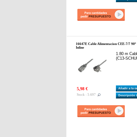
16647E Cable Alimentacion CEE-7/7 9
Inline
1.80 m Cabl
(C13-SCHU
5,98 €
Añadir a la 
Stock : 5.697
Descripción 