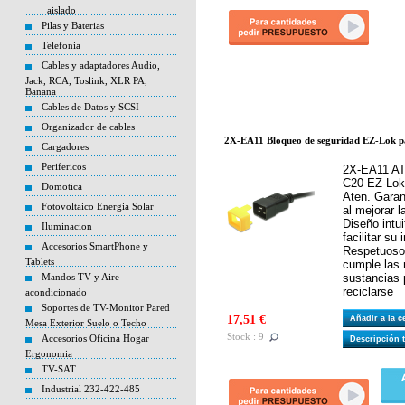
aislado
Pilas y Baterias
Telefonia
Cables y adaptadores Audio,
Jack, RCA, Toslink, XLR PA,
Banana
Cables de Datos y SCSI
Organizador de cables
2X-EA11 Bloqueo de seguridad EZ-Lok p
Cargadores
Perifericos
2X-EA11 AT
C20 EZ-Lok 
Domotica
Aten. Garant
Fotovoltaico Energia Solar
al mejorar l
Diseño intui
Iluminacion
facilitar su
Accesorios SmartPhone y
Respetuoso
Tablets
cumple las 
Mandos TV y Aire
sustancias 
reciclarse
acondicionado
Soportes de TV-Monitor Pared
17,51 €
Añadir a la 
Mesa Exterior Suelo o Techo
Stock : 9
Accesorios Oficina Hogar
Descripción 
Ergonomia
TV-SAT
Industrial 232-422-485