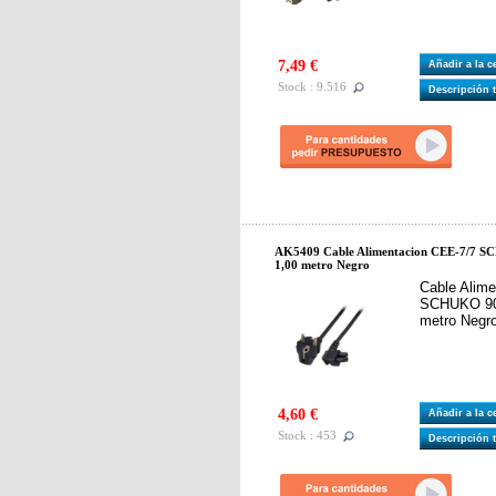
7,49 €
Añadir a la 
Stock : 9.516
Descripción 
AK5409 Cable Alimentacion CEE-7/7 SC
1,00 metro Negro
Cable Alim
SCHUKO 90ª
metro Negr
4,60 €
Añadir a la 
Stock : 453
Descripción 