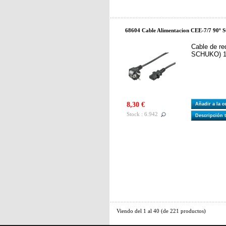
68604 Cable Alimentacion CEE-7/7 90
Cable de re
SCHUKO) 1
8,30 €
Añadir a la 
Stock : 6.942
Descripción 
Viendo del
1
al
40
(de
221
productos)