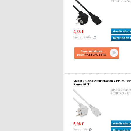
C13 0.50m Neg
4,55 €
Añadir a la 
Stock : 2.667
Descripción 
AK5402 Cable Alimentacion CEE-7/7 9
Blanco ACT
AK5402 Cable 
SCHUKO a C1
5,98 €
Añadir a la 
Stock : 99
Descripción 