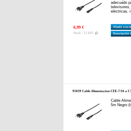
adecuado pa
televisores,
eléctricas, 
6,99 €
Añadir a la 
Stock : 11.645
Descripción 
95039 Cable Alimentacion CEE-7/16 a C7
Cable Alim
5m Negro (t