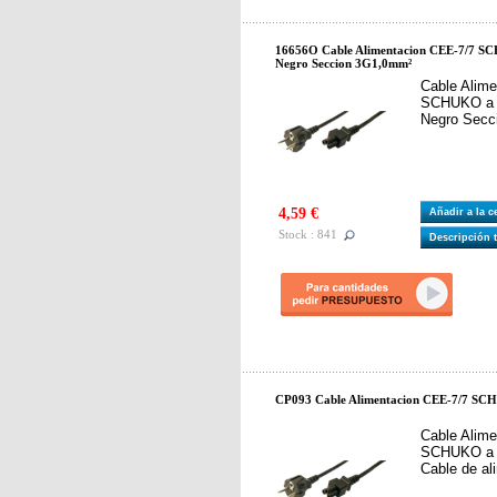
16656O Cable Alimentacion CEE-7/7 SC
Negro Seccion 3G1,0mm²
Cable Alim
SCHUKO a C
Negro Secc
4,59 €
Añadir a la 
Stock : 841
Descripción 
CP093 Cable Alimentacion CEE-7/7 SC
Cable Alim
SCHUKO a C
Cable de al