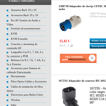
Familias y Subfamilias
2300738 Adaptador de clavija CETAC 3P 
sucko
Armarios Rack 19 y 10
2300738 Adapt
Accesorios Rack 19 y 10
(2Polos+toerra
Pro AV Gestión de Audio y
Vídeo
Switches de presentaciones
KVM
KVM Extender
15,42 €
Añadir a la 
Creación y streaming de
Stock : 0
Descripción 
contenido AV
Latiguillos Cat 8.1, 7, 6A, 6 y
5e, extrerior y PUR
Bobinas Cat 8.2, 7A, 7, 6A, 6 y
5e y Exterior
Accesorios para Sistema de
cableado Estructurado
Herramientas
16723G Adaptador de conector IEC-603
Fibra Optica Cables y Accesorios
Cables de instalación de fibra
16723G - A
óptica
color negro
Electronica para Redes Cobre
IEC 60320 t
60320 C14 (
Wireless
90º
SAIs