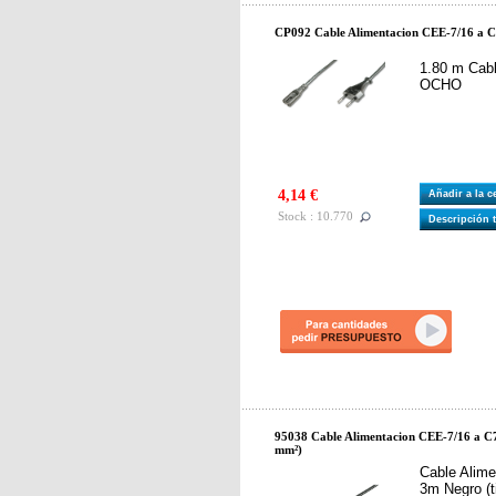
CP092 Cable Alimentacion CEE-7/16 a C
1.80 m Cable
OCHO
4,14 €
Añadir a la 
Stock : 10.770
Descripción 
95038 Cable Alimentacion CEE-7/16 a C7
mm²)
Cable Alim
3m Negro (t