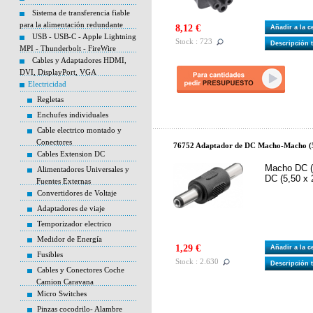
Sistema de transferencia fiable
para la alimentación redundante
8,12 €
Añadir a la 
USB - USB-C - Apple Lightning
Stock : 723
Descripción 
MPI - Thunderbolt - FireWire
Cables y Adaptadores HDMI,
DVI, DisplayPort, VGA
Electricidad
Regletas
Enchufes individuales
Cable electrico montado y
Conectores
76752 Adaptador de DC Macho-Macho (5
Cables Extension DC
Macho DC (
Alimentadores Universales y
DC (5,50 x 
Fuentes Externas
Convertidores de Voltaje
Adaptadores de viaje
Temporizador electrico
Medidor de Energía
1,29 €
Añadir a la 
Fusibles
Stock : 2.630
Descripción 
Cables y Conectores Coche
Camion Caravana
Micro Switches
Pinzas cocodrilo- Alambre