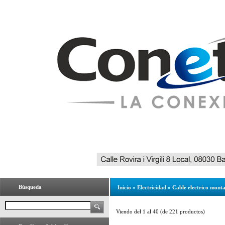
Búsqueda
Inicio
»
Electricidad
»
Cable electrico mont
Viendo del
1
al
40
(de
221
productos)