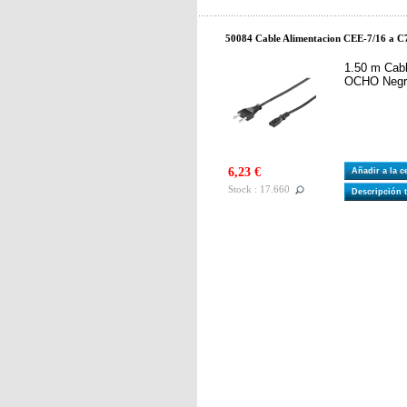
50084 Cable Alimentacion CEE-7/16 a C7
1.50 m Cable
OCHO Negr
6,23 €
Añadir a la 
Stock : 17.660
Descripción 