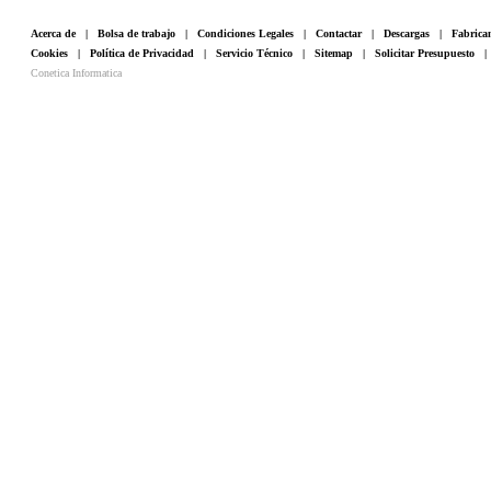
Acerca de
|
Bolsa de trabajo
|
Condiciones Legales
|
Contactar
|
Descargas
|
Fabrica
Cookies
|
Política de Privacidad
|
Servicio Técnico
|
Sitemap
|
Solicitar Presupuesto
Conetica Informatica