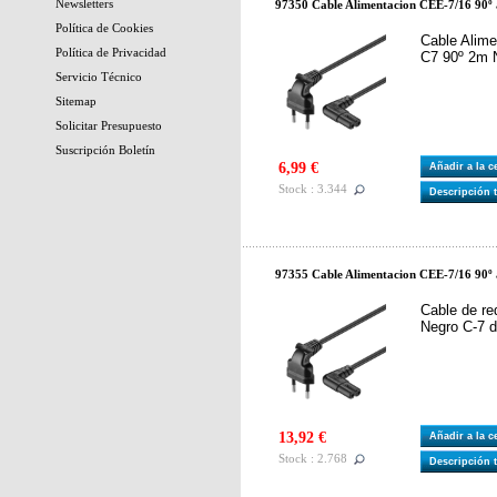
Newsletters
97350 Cable Alimentacion CEE-7/16 90º 
Política de Cookies
Cable Alime
Política de Privacidad
C7 90º 2m N
Servicio Técnico
Sitemap
Solicitar Presupuesto
Suscripción Boletín
6,99 €
Añadir a la 
Stock : 3.344
Descripción 
97355 Cable Alimentacion CEE-7/16 90º 
Cable de re
Negro C-7
13,92 €
Añadir a la 
Stock : 2.768
Descripción 