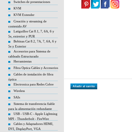
Switches de presentaciones
KVM
KVM Extender
Creación y streaming de
contenido AV
Latiguillos Cat 8.1, 7, 6A, 6 y
5e, extrerior y PUR
Bobinas Cat 8.2, 7A, 7, 6A, 6 y
5e y Exterior
Accesorios para Sistema de
cableado Estructurado
Herramientas
Fibra Optica Cables y Accesorios
Cables de instalación de fibra
óptica
Electronica para Redes Cobre
Añadir al carrito
Wireless
SAIs
Sistema de transferencia fiable
para la alimentación redundante
USB - USB-C - Apple Lightning
MPI - Thunderbolt - FireWire
Cables y Adaptadores HDMI,
DVI, DisplayPort, VGA