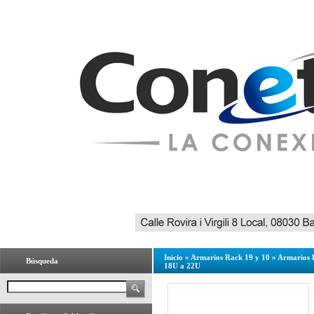
Inicio
»
Armarios Rack 19 y 10
»
Armarios 
Búsqueda
18U a 22U