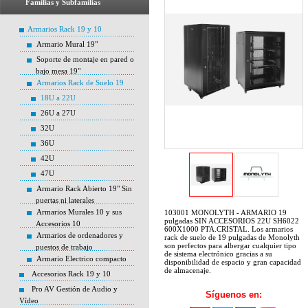
Familias y Subfamilias
Armarios Rack 19 y 10
Armario Mural 19"
Soporte de montaje en pared o
bajo mesa 19"
Armarios Rack de Suelo 19
18U a 22U
26U a 27U
32U
36U
42U
47U
Armario Rack Abierto 19" Sin
puertas ni laterales
Armarios Murales 10 y sus
103001 MONOLYTH - ARMARIO 19
pulgadas SIN ACCESORIOS 22U SH6022
Accesorios 10
600X1000 PTA.CRISTAL. Los armarios
Armarios de ordenadores y
rack de suelo de 19 pulgadas de Monolyth
son perfectos para albergar cualquier tipo
puestos de trabajo
de sistema electrónico gracias a su
Armario Electrico compacto
disponibilidad de espacio y gran capacidad
de almacenaje.
Accesorios Rack 19 y 10
Pro AV Gestión de Audio y
Síguenos en:
Vídeo