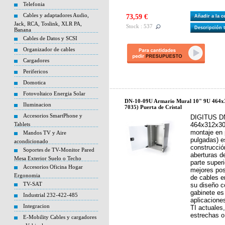
Telefonia
Cables y adaptadores Audio,
73,59 €
Añadir a la 
Jack, RCA, Toslink, XLR PA,
Stock : 537
Descripción 
Banana
Cables de Datos y SCSI
Organizador de cables
Cargadores
Perifericos
Domotica
Fotovoltaico Energia Solar
DN-10-09U Armario Mural 10" 9U 464x
Iluminacion
7035) Puerta de Cristal
Accesorios SmartPhone y
DIGITUS DN
Tablets
464x312x30
montaje en
Mandos TV y Aire
pulgadas) e
acondicionado
construcció
Soportes de TV-Monitor Pared
aberturas d
Mesa Exterior Suelo o Techo
parte superi
Accesorios Oficina Hogar
mejores pos
Ergonomia
de cables e
TV-SAT
su diseño c
gabinete es 
Industrial 232-422-485
aplicacione
Integracion
TI actuales
estrechas o
E-Mobility Cables y cargadores