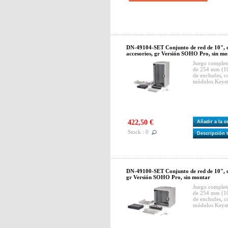
DN-49104-SET Conjunto de red de 10", 
accesorios, gr Versión SOHO Pro, sin mo
Juego complet
de 254 mm (10")
de enchufes, c
módulos Keyst
422,50 €
Añadir a la 
Stock : 0
Descripción 
DN-49100-SET Conjunto de red de 10", c
gr Versión SOHO Pro, sin montar
Juego complet
de 254 mm (10")
de enchufes, c
módulos Keyst