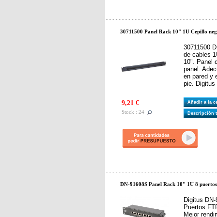
30711500 Panel Rack 10" 1U Cepillo ne
30711500 D
de cables 1
10". Panel 
panel. Adec
en pared y 
pie. Digitus
9,21 €
Añadir a la 
Stock : 24
Descripción 
DN-91608S Panel Rack 10'' 1U 8 puerto
Digitus DN-
Puertos FTP
Mejor rendi