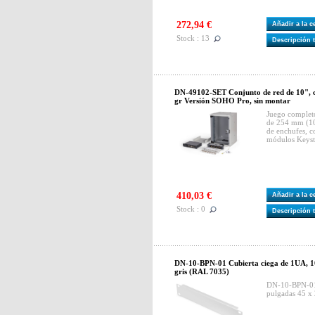
272,94 €
Añadir a la 
Stock : 13
Descripción 
DN-49102-SET Conjunto de red de 10", c
gr Versión SOHO Pro, sin montar
Juego complet
de 254 mm (10")
de enchufes, c
módulos Keyst
410,03 €
Añadir a la 
Stock : 0
Descripción 
DN-10-BPN-01 Cubierta ciega de 1UA, 1
gris (RAL 7035)
DN-10-BPN-01 
pulgadas 45 x