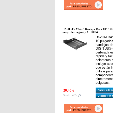
DN-10-TRAY-2-B Bandeja Rack 10" 1U in
mm, color negro (RAL 9005)
DN-10-TRAY
10 pulgadas
bandejas de
DIGITUS® c
perforada e
rápida y fác
delanteros 
incluye acc
que están l
utilizar pa
componentes
directament
pulgadas.
20,45 €
Añadir a la 
Stock : 405
Descripción 