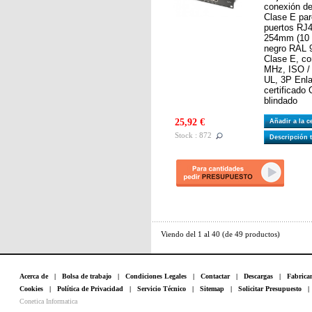
conexión de
Clase E par
puertos RJ
254mm (10 "
negro RAL 
Clase E, co
MHz, ISO /
UL, 3P Enl
certificado
blindado
25,92 €
Añadir a la 
Stock : 872
Descripción 
Viendo del
1
al
40
(de
49
productos)
Acerca de
|
Bolsa de trabajo
|
Condiciones Legales
|
Contactar
|
Descargas
|
Fabrica
Cookies
|
Política de Privacidad
|
Servicio Técnico
|
Sitemap
|
Solicitar Presupuesto
Conetica Informatica