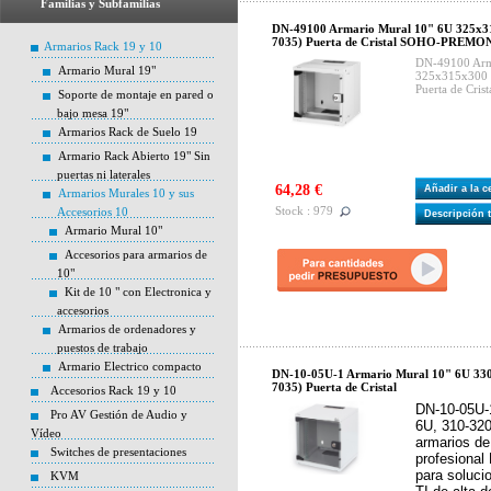
Familias y Subfamilias
DN-49100 Armario Mural 10" 6U 325x3
7035) Puerta de Cristal SOHO-PREM
Armarios Rack 19 y 10
DN-49100 Arm
Armario Mural 19"
325x315x300 
Puerta de Cr
Soporte de montaje en pared o
bajo mesa 19"
Armarios Rack de Suelo 19
Armario Rack Abierto 19" Sin
puertas ni laterales
64,28 €
Añadir a la 
Armarios Murales 10 y sus
Stock : 979
Accesorios 10
Descripción 
Armario Mural 10"
Accesorios para armarios de
10"
Kit de 10 " con Electronica y
accesorios
Armarios de ordenadores y
puestos de trabajo
Armario Electrico compacto
DN-10-05U-1 Armario Mural 10" 6U 330
7035) Puerta de Cristal
Accesorios Rack 19 y 10
DN-10-05U-
Pro AV Gestión de Audio y
6U, 310-32
Vídeo
armarios de
Switches de presentaciones
profesiona
para soluci
KVM