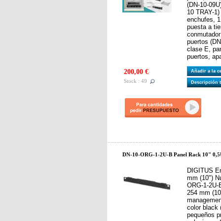
(DN-10-09U)
10 TRAY-1) 
enchufes, 1
puesta a ti
conmutador 
puertos (DN
clase E, pa
puertos, ap
200,00 €
Añadir a la 
Stock : 49
Descripción 
DN-10-ORG-1-2U-B Panel Rack 10" 0,5U
DIGITUS En
mm (10") Nú
ORG-1-2U-
254 mm (10"
management
color black
pequeños p