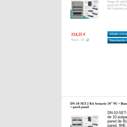
Juego de red d
pared de 9UA,
de 8 puertos, 
214,25 €
Añadir a la 
Stock : 51
Descripción 
DN-10-SET-2 Kit Armario 10" 9U + Band
+ patch panel
DN-10-SET-
de 10 pulga
pared de 9
pared, 9HE