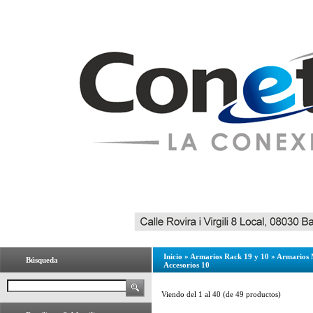
Inicio
»
Armarios Rack 19 y 10
»
Armarios M
Búsqueda
Accesorios 10
Viendo del
1
al
40
(de
49
productos)