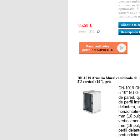
pueden cambiar
suministran d
optimizado. El
pasos y es un j
instrucciones 
85,58 €
Añadir a la 
Stock : 211
Descripción 
DN-1019 Armario Mural combinado de 10
5U vertical (19"), gris
DN-1019 DI
o 19" 5U Gr
de pared, q
de perfil in
delantera, 
horizontal
mm (10 pul
verticalme
mm (19 pulg
perfil delan
profundidad