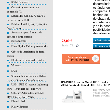
TI de alta 
KVM Extender
desarrollad
estándar en
Creación y streaming de
compacta. F
contenido AV
hechos de u
Latiguillos Cat 8.1, 7, 6A, 6 y
de chapa de
5e, extrerior y PUR
entrada de c
Bobinas Cat 8.2, 7A, 7, 6A, 6 y
y en la bas
5e y Exterior
posibilidade
Accesorios para Sistema de
de cables e
cableado Estructurado
72,00 €
Herramientas
Añadir a la 
Stock : 711
Fibra Optica Cables y Accesorios
Descripción 
Cables de instalación de fibra
óptica
Electronica para Redes Cobre
Wireless
SAIs
Sistema de transferencia fiable
para la alimentación redundante
DN-49102 Armario Mural 10" 9U 460x3
USB - USB-C - Apple Lightning
7035) Puerta de Cristal SOHO-PREM
MPI - Thunderbolt - FireWire
DN-49102 Arm
460x315x300 
Cables y Adaptadores HDMI,
Puerta de Cr
DVI, DisplayPort, VGA
Electricidad
Pilas y Baterias