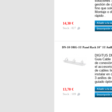
soluciones
gestión de 
fino que sol
Montaje o d
rápido .
14,30 €
Añadir a la 
Stock : 827
Descripción 
DN-10 ORG-1U Panel Rack 10" 1U Anilla
DIGITUS DN
Guia Cable 
de conexió
el accesori
de cables li
instalar en
3 anillos d
guiado ópti
13,70 €
Añadir a la 
Stock : 109
Descripción 