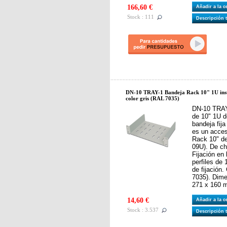
166,60 €
Añadir a la 
Stock : 111
Descripción 
DN-10 TRAY-1 Bandeja Rack 10" 1U inst
color gris (RAL 7035)
DN-10 TRAY
de 10" 1U de
bandeja fij
es un acces
Rack 10" d
09U). De ch
Fijación en 
perfiles de
de fijación.
7035). Dim
271 x 160 
14,60 €
Añadir a la 
Stock : 3.537
Descripción 