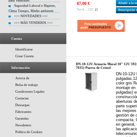
para Vehiculos
87,00 €
Añadir a la 
Seguridad Laboral e Higiene,
Stock : 228
Descripción 
Clima Tiempo, Medio ambiente
>>> NOVEDADES >>>
>>> MÁS VENDIDOS >>>
Cuenta
Identificarse
Crear Cuenta
DN-10-12U Armario Mural 10" 12U 592
Información
7035) Puerta de Cristal
DN-10-12U 
Acerca de
pulgadas,1
color gris 
Bolsa de trabajo
montaje en
Condiciones Legales
pulgadas) e
construcció
Contactar
aberturas d
Descargas
parte superi
las mejores 
Fabricantes
gestión de 
Garantías
compacta. 
en general, 
Newsletters
las aplicac
Política de Cookies
telecomunic