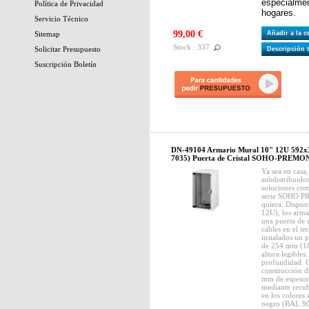
especialmen
Política de Privacidad
hogares.
Servicio Técnico
99,00 €
Sitemap
Añadir a la 
Stock : 337
Solicitar Presupuesto
Descripción 
Suscripción Boletín
DN-49104 Armario Mural 10" 12U 592x
7035) Puerta de Cristal SOHO-PREM
Ya sea en casa,
subdistribuido
soluciones com
serie SOHO PRO
quiera. Disponi
12U), los arma
una puerta de 
cables en el te
instalados un p
de 254 mm (10
altura legibles
profundidad. C
construcción d
mm de espesor.
mediante recub
en los colores
negro (RAL 900