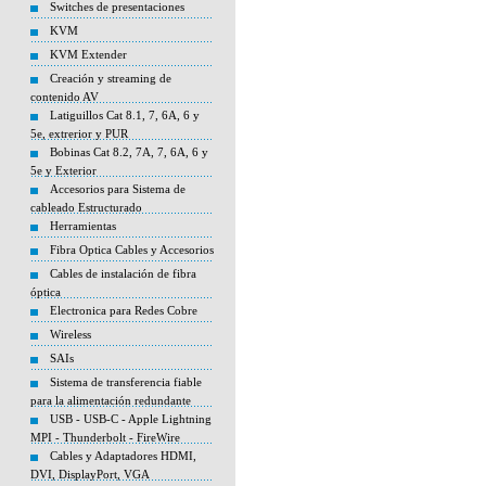
Switches de presentaciones
KVM
KVM Extender
Creación y streaming de
contenido AV
Latiguillos Cat 8.1, 7, 6A, 6 y
5e, extrerior y PUR
Bobinas Cat 8.2, 7A, 7, 6A, 6 y
5e y Exterior
Accesorios para Sistema de
cableado Estructurado
Herramientas
Fibra Optica Cables y Accesorios
Cables de instalación de fibra
óptica
Electronica para Redes Cobre
Wireless
SAIs
Sistema de transferencia fiable
para la alimentación redundante
USB - USB-C - Apple Lightning
MPI - Thunderbolt - FireWire
Cables y Adaptadores HDMI,
DVI, DisplayPort, VGA