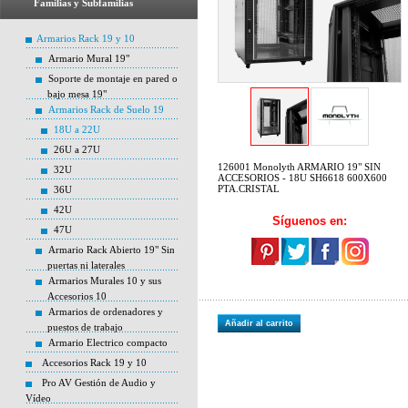
Familias y Subfamilias
Armarios Rack 19 y 10
Armario Mural 19"
Soporte de montaje en pared o
bajo mesa 19"
Armarios Rack de Suelo 19
18U a 22U
26U a 27U
126001 Monolyth ARMARIO 19" SIN
32U
ACCESORIOS - 18U SH6618 600X600
PTA.CRISTAL
36U
42U
Síguenos en:
47U
Armario Rack Abierto 19" Sin
puertas ni laterales
Armarios Murales 10 y sus
Accesorios 10
Armarios de ordenadores y
Añadir al carrito
puestos de trabajo
Armario Electrico compacto
Accesorios Rack 19 y 10
Pro AV Gestión de Audio y
Vídeo