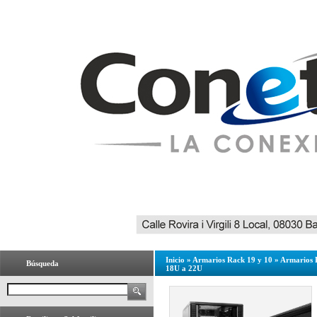
Inicio
»
Armarios Rack 19 y 10
»
Armarios 
Búsqueda
18U a 22U