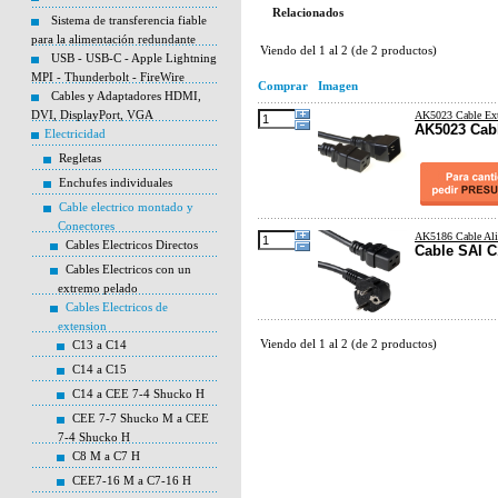
Relacionados
Sistema de transferencia fiable
para la alimentación redundante
Viendo del
1
al
2
(de
2
productos)
USB - USB-C - Apple Lightning
MPI - Thunderbolt - FireWire
Comprar
Imagen
Cables y Adaptadores HDMI,
DVI, DisplayPort, VGA
AK5023 Cable Ext
AK5023 Cabl
Electricidad
Regletas
Enchufes individuales
Cable electrico montado y
Conectores
AK5186 Cable Al
Cables Electricos Directos
Cable SAI 
Cables Electricos con un
extremo pelado
Cables Electricos de
extension
Viendo del
1
al
2
(de
2
productos)
C13 a C14
C14 a C15
C14 a CEE 7-4 Shucko H
CEE 7-7 Shucko M a CEE
7-4 Shucko H
C8 M a C7 H
CEE7-16 M a C7-16 H