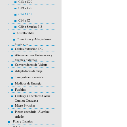
C13 a C20
C19 a C20
C14 A C19
C14 a C5
C20 a Shucko 7-3
Enrollacables
Conectores y Adaptadores
Electricos
Cables Extension DC
Alimentadores Universales y
Fuentes Externas
Convertidores de Voltaje
Adaptadores de viaje
Temporizador electrico
Medidor de Energía
Fusibles
Cables y Conectores Coche
Camion Caravana
Micro Switches
Pinzas cocodrilo- Alambre
aislado
Pilas y Baterias