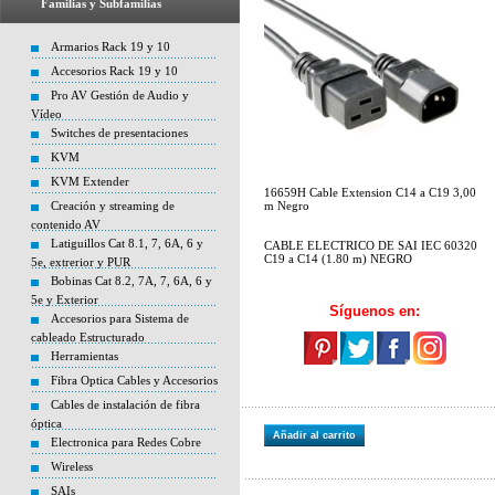
Familias y Subfamilias
Armarios Rack 19 y 10
Accesorios Rack 19 y 10
Pro AV Gestión de Audio y
Vídeo
Switches de presentaciones
KVM
KVM Extender
16659H Cable Extension C14 a C19 3,00
Creación y streaming de
m Negro
contenido AV
Latiguillos Cat 8.1, 7, 6A, 6 y
CABLE ELECTRICO DE SAI IEC 60320
C19 a C14 (1.80 m) NEGRO
5e, extrerior y PUR
Bobinas Cat 8.2, 7A, 7, 6A, 6 y
5e y Exterior
Síguenos en:
Accesorios para Sistema de
cableado Estructurado
Herramientas
Fibra Optica Cables y Accesorios
Cables de instalación de fibra
óptica
Añadir al carrito
Electronica para Redes Cobre
Wireless
SAIs