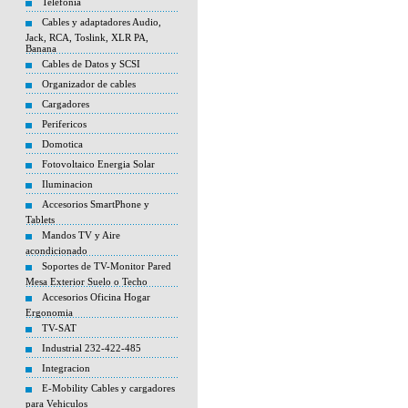
Telefonia
Cables y adaptadores Audio,
Jack, RCA, Toslink, XLR PA,
Banana
Cables de Datos y SCSI
Organizador de cables
Cargadores
Perifericos
Domotica
Fotovoltaico Energia Solar
Iluminacion
Accesorios SmartPhone y
Tablets
Mandos TV y Aire
acondicionado
Soportes de TV-Monitor Pared
Mesa Exterior Suelo o Techo
Accesorios Oficina Hogar
Ergonomia
TV-SAT
Industrial 232-422-485
Integracion
E-Mobility Cables y cargadores
para Vehiculos