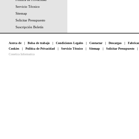
Servicio Técnico
Sitemap
Solicitar Presupuesto
Suscripción Boletín
Acerca de
|
Bolsa de trabajo
|
Condiciones Legales
|
Contactar
|
Descargas
|
Fabrica
Cookies
|
Política de Privacidad
|
Servicio Técnico
|
Sitemap
|
Solicitar Presupuesto
Conetica Informatica