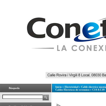
Inicio
»
Electricidad
»
Cable electrico mont
Búsqueda
Cables Electricos de extension
»
C14 A C19