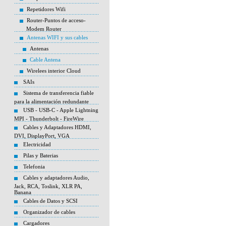
Repetidores Wifi
Router-Puntos de acceso-
Modem Router
Antenas WIFI y sus cables
Antenas
Cable Antena
Wirelees interior Cloud
SAIs
Sistema de transferencia fiable
para la alimentación redundante
USB - USB-C - Apple Lightning
MPI - Thunderbolt - FireWire
Cables y Adaptadores HDMI,
DVI, DisplayPort, VGA
Electricidad
Pilas y Baterias
Telefonia
Cables y adaptadores Audio,
Jack, RCA, Toslink, XLR PA,
Banana
Cables de Datos y SCSI
Organizador de cables
Cargadores