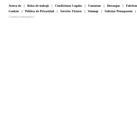
Acerca de
|
Bolsa de trabajo
|
Condiciones Legales
|
Contactar
|
Descargas
|
Fabrica
Cookies
|
Política de Privacidad
|
Servicio Técnico
|
Sitemap
|
Solicitar Presupuesto
Conetica Informatica