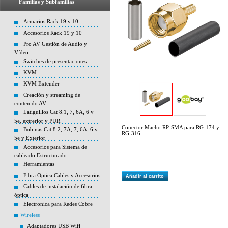
Familias y Subfamilias
Armarios Rack 19 y 10
Accesorios Rack 19 y 10
Pro AV Gestión de Audio y
Vídeo
Switches de presentaciones
KVM
KVM Extender
Creación y streaming de
contenido AV
Latiguillos Cat 8.1, 7, 6A, 6 y
5e, extrerior y PUR
Conector Macho RP-SMA para RG-174 y
Bobinas Cat 8.2, 7A, 7, 6A, 6 y
RG-316
5e y Exterior
Accesorios para Sistema de
cableado Estructurado
Herramientas
Fibra Optica Cables y Accesorios
Añadir al carrito
Cables de instalación de fibra
óptica
Electronica para Redes Cobre
Wireless
Adaptadores USB Wifi