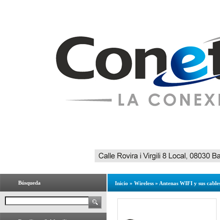
Búsqueda
Inicio
»
Wireless
»
Antenas WIFI y sus cable