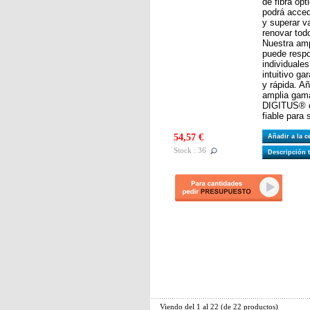
de fibra ópt
podrá accede
y superar va
renovar todo
Nuestra amp
puede resp
individuale
intuitivo ga
y rápida. A
amplia gama
DIGITUS® c
fiable para 
54,57 €
Añadir a la 
Stock : 36
Descripción 
Viendo del
1
al
22
(de
22
productos)