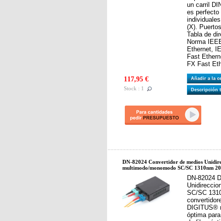
un carril DI
es perfecto
individuale
(X). Puerto
Tabla de di
Norma IEEE
Ethernet, 
Fast Ether
FX Fast Eth
117,95 €
Añadir a la 
Stock : 1
Descripción 
DN-82024 Convertidor de medios Unidire
multimodo/monomodo SC/SC 1310nm 2
DN-82024 
Unidirecci
SC/SC 131
convertidor
DIGITUS® r
óptima para