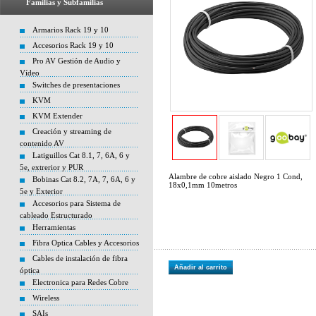
Familias y Subfamilias
Armarios Rack 19 y 10
Accesorios Rack 19 y 10
Pro AV Gestión de Audio y
Vídeo
Switches de presentaciones
KVM
KVM Extender
Creación y streaming de
contenido AV
Latiguillos Cat 8.1, 7, 6A, 6 y
5e, extrerior y PUR
Alambre de cobre aislado Negro 1 Cond,
Bobinas Cat 8.2, 7A, 7, 6A, 6 y
18x0,1mm 10metros
5e y Exterior
Accesorios para Sistema de
cableado Estructurado
Herramientas
Fibra Optica Cables y Accesorios
Cables de instalación de fibra
Añadir al carrito
óptica
Electronica para Redes Cobre
Wireless
SAIs