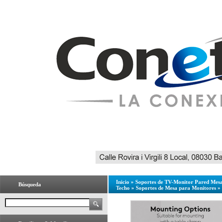
Inicio
»
Soportes de TV-Monitor Pared Mesa
Búsqueda
Techo
»
Soportes de Mesa para Monitores
»