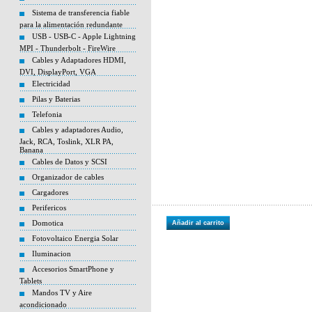
Sistema de transferencia fiable
para la alimentación redundante
USB - USB-C - Apple Lightning
MPI - Thunderbolt - FireWire
Cables y Adaptadores HDMI,
DVI, DisplayPort, VGA
Electricidad
Pilas y Baterias
Telefonia
Cables y adaptadores Audio,
Jack, RCA, Toslink, XLR PA,
Banana
Cables de Datos y SCSI
Organizador de cables
Cargadores
Perifericos
Domotica
Añadir al carrito
Fotovoltaico Energia Solar
Iluminacion
Accesorios SmartPhone y
Tablets
Mandos TV y Aire
acondicionado