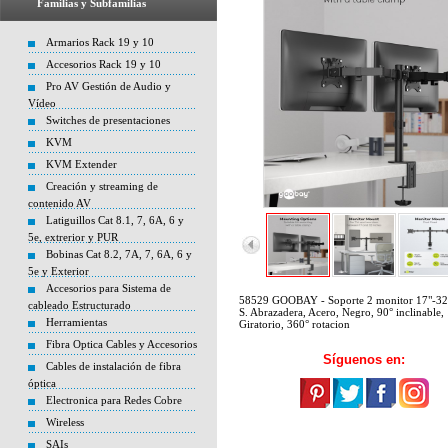
Familias y Subfamilias
Armarios Rack 19 y 10
Accesorios Rack 19 y 10
Pro AV Gestión de Audio y
Vídeo
Switches de presentaciones
KVM
KVM Extender
Creación y streaming de
contenido AV
Latiguillos Cat 8.1, 7, 6A, 6 y
5e, extrerior y PUR
Bobinas Cat 8.2, 7A, 7, 6A, 6 y
5e y Exterior
Accesorios para Sistema de
58529 GOOBAY - Soporte 2 monitor 17"-32
cableado Estructurado
S. Abrazadera, Acero, Negro, 90° inclinable,
Herramientas
Giratorio, 360° rotacion
Fibra Optica Cables y Accesorios
Síguenos en:
Cables de instalación de fibra
óptica
Electronica para Redes Cobre
Wireless
SAIs