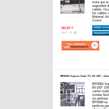
evita que l
seguridad d
cables: Ocu
los cables 
Material: Al
Cromo
182,01 €
Añadir a la 
Stock : 61
Descripción 
BP0084 Soporte Suelo TV, 60-100", altur
BP0084 Sopo
60-100" 100
carrito mult
montar fáci
sin perforar
BP0084 es u
perfecta pa