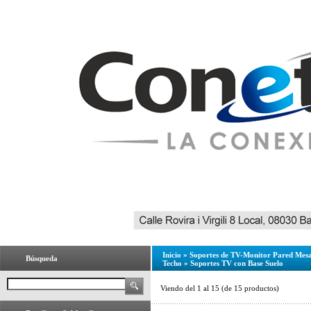
Inicio
»
Soportes de TV-Monitor Pared Mesa
Búsqueda
Techo
»
Soportes TV con Base Suelo
Viendo del
1
al
15
(de
15
productos)