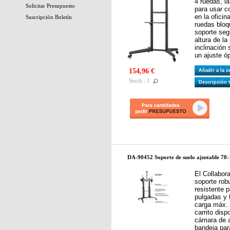
4 ruedas, la
Solicitar Presupuesto
para usar co
en la ofici
Suscripción Boletín
ruedas bloq
soporte seg
altura de la
inclinación
un ajuste ó
154,96 €
Añadir a la 
Stock : 1
Descripción 
DA-90452 Soporte de suelo ajustable 7
El Collabora
soporte rob
resistente 
pulgadas y 
carga máx. 
carrito dis
cámara de a
bandeja par