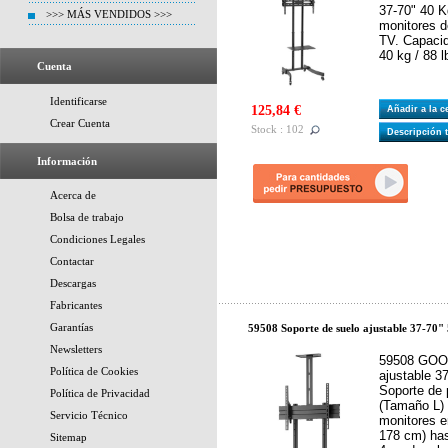
37-70" 40 K
>>> MÁS VENDIDOS >>>
monitores 
TV. Capaci
40 kg / 88 l
Cuenta
Identificarse
125,84 €
Añadir a la 
Crear Cuenta
Stock : 102
Descripción 
Información
Acerca de
Bolsa de trabajo
Condiciones Legales
Contactar
Descargas
Fabricantes
Garantías
59508 Soporte de suelo ajustable 37-70
Newsletters
59508 GOOB
Política de Cookies
ajustable 3
Soporte de 
Política de Privacidad
(Tamaño L) 
Servicio Técnico
monitores e
178 cm) has
Sitemap