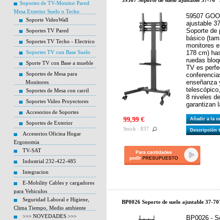
59507 Soporte de suelo ajustable 37-70
Soportes de TV-Monitor Pared
Mesa Exterior Suelo o Techo
59507 GOOB
Soporte VideoWall
ajustable 3
Soporte de 
Soportes TV Pared
básico (tam
Soportes TV Techo - Electrico
monitores e
Soportes TV con Base Suelo
178 cm) has
ruedas bloq
Sporte TV con Base a mueble
TV es perfe
Soportes de Mesa para
conferencia
enseñanza y
Monitores
telescópico,
Soportes de Mesa con carril
8 niveles de
Soportes Video Proyectores
garantizan l
Accesorios de Soportes
99,99 €
Añadir a la 
Soportes de Exterior
Stock : 837
Descripción 
Accesorios Oficina Hogar
Ergonomia
TV-SAT
Industrial 232-422-485
Integracion
E-Mobility Cables y cargadores
para Vehiculos
Seguridad Laboral e Higiene,
BP0026 Soporte de suelo ajustable 37-7
Clima Tiempo, Medio ambiente
>>> NOVEDADES >>>
BP0026 - So