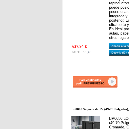
reproductore
puede posic
posee una 
integrada y 
posterior. E
ultrafuerte 
Es ideal pa
aulas, pabe
otros lugar
627,94 €
Añadir a la 
Stock : 77
Descripción 
BP0080 Soporte de TV (49-70 Pulgadas)
BP0080 LOG
(49-70 Pulg
Cromado. Co