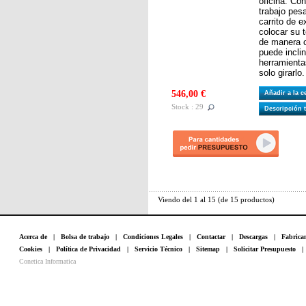
oficina. Co
trabajo pes
carrito de e
colocar su t
de manera c
puede inclin
herramientas
solo girarlo.
546,00 €
Añadir a la 
Stock : 29
Descripción 
Viendo del
1
al
15
(de
15
productos)
Acerca de
|
Bolsa de trabajo
|
Condiciones Legales
|
Contactar
|
Descargas
|
Fabrica
Cookies
|
Política de Privacidad
|
Servicio Técnico
|
Sitemap
|
Solicitar Presupuesto
Conetica Informatica