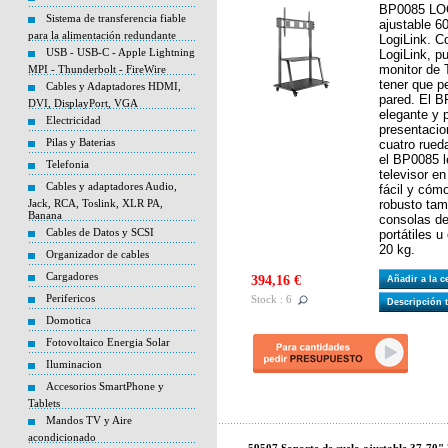
BP0085 LOG
Sistema de transferencia fiable
ajustable 6
para la alimentación redundante
LogiLink. Co
USB - USB-C - Apple Lightning
LogiLink, p
monitor de T
MPI - Thunderbolt - FireWire
tener que pe
Cables y Adaptadores HDMI,
pared. El B
DVI, DisplayPort, VGA
elegante y 
Electricidad
presentacio
Pilas y Baterias
cuatro rued
el BP0085 l
Telefonia
televisor e
Cables y adaptadores Audio,
fácil y cóm
Jack, RCA, Toslink, XLR PA,
robusto tam
Banana
consolas d
Cables de Datos y SCSI
portátiles u
20 kg.
Organizador de cables
Cargadores
394,16 €
Añadir a la 
Perifericos
Stock : 6
Descripción 
Domotica
Fotovoltaico Energia Solar
Iluminacion
Accesorios SmartPhone y
Tablets
Mandos TV y Aire
acondicionado