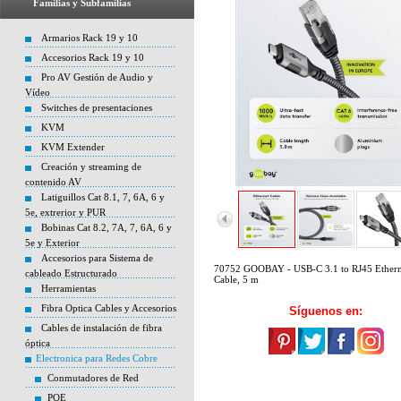
Familias y Subfamilias
Armarios Rack 19 y 10
Accesorios Rack 19 y 10
Pro AV Gestión de Audio y
Vídeo
Switches de presentaciones
KVM
KVM Extender
Creación y streaming de
contenido AV
Latiguillos Cat 8.1, 7, 6A, 6 y
5e, extrerior y PUR
Bobinas Cat 8.2, 7A, 7, 6A, 6 y
5e y Exterior
Accesorios para Sistema de
70752 GOOBAY - USB-C 3.1 to RJ45 Ethern
cableado Estructurado
Cable, 5 m
Herramientas
Fibra Optica Cables y Accesorios
Síguenos en:
Cables de instalación de fibra
óptica
Electronica para Redes Cobre
Conmutadores de Red
POE