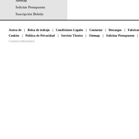
Sitemap
Solicitar Presupuesto
Suscripción Boletín
Acerca de
|
Bolsa de trabajo
|
Condiciones Legales
|
Contactar
|
Descargas
|
Fabrica
Cookies
|
Política de Privacidad
|
Servicio Técnico
|
Sitemap
|
Solicitar Presupuesto
Conetica Informatica