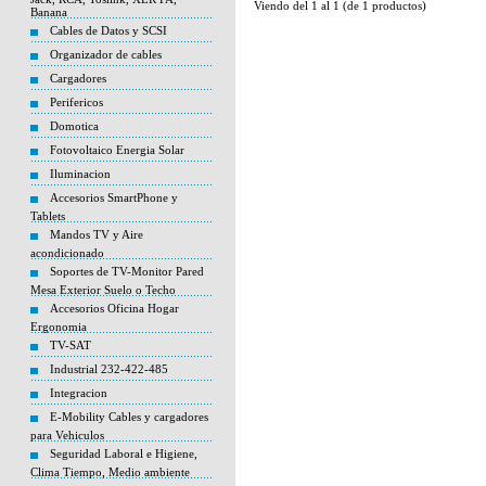
Viendo del
1
al
1
(de
1
productos)
Banana
Cables de Datos y SCSI
Organizador de cables
Cargadores
Perifericos
Domotica
Fotovoltaico Energia Solar
Iluminacion
Accesorios SmartPhone y
Tablets
Mandos TV y Aire
acondicionado
Soportes de TV-Monitor Pared
Mesa Exterior Suelo o Techo
Accesorios Oficina Hogar
Ergonomia
TV-SAT
Industrial 232-422-485
Integracion
E-Mobility Cables y cargadores
para Vehiculos
Seguridad Laboral e Higiene,
Clima Tiempo, Medio ambiente