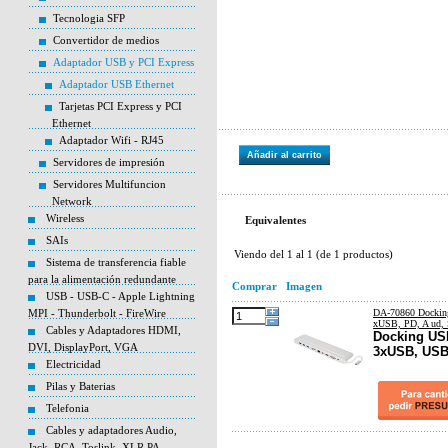
Tecnologia SFP
Convertidor de medios
Adaptador USB y PCI Express
Adaptador USB Ethernet
Tarjetas PCI Express y PCI
Ethernet
Adaptador Wifi - RJ45
Añadir al carrito
Servidores de impresión
Servidores Multifuncion
Network
Wireless
Equivalentes
SAIs
Viendo del
1
al
1
(de
1
productos)
Sistema de transferencia fiable
para la alimentación redundante
Comprar
Imagen
USB - USB-C - Apple Lightning
MPI - Thunderbolt - FireWire
DA-70860 Docki
xUSB, PD, A ud, 
Cables y Adaptadores HDMI,
Docking US
DVI, DisplayPort, VGA
3xUSB, USB
Electricidad
Pilas y Baterias
Telefonia
Cables y adaptadores Audio,
Jack, RCA, Toslink, XLR PA,