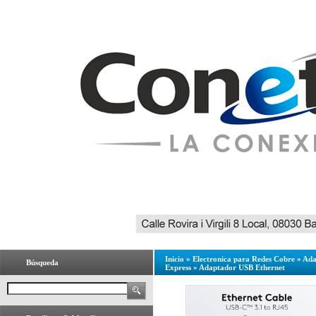
Inicio
»
Electronica para Redes Cobre
»
Ada
Búsqueda
Express
»
Adaptador USB Ethernet