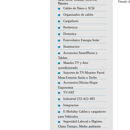
Viendo 
Banana
Cables de Datos y SCSI
Organizador de cables
Cargadores
Perifericos
Domotica
Fotovoltaico Energia Solar
Iluminacion
Accesorios SmartPhone y
Tablets
Mandos TV y Aire
acondicionado
Soportes de TV-Monitor Pared
Mesa Exterior Suelo o Techo
Accesorios Oficina Hogar
Ergonomia
TV-SAT
Industrial 232-422-485
Integracion
E-Mobility Cables y cargadores
para Vehiculos
Seguridad Laboral e Higiene,
Clima Tiempo, Medio ambiente