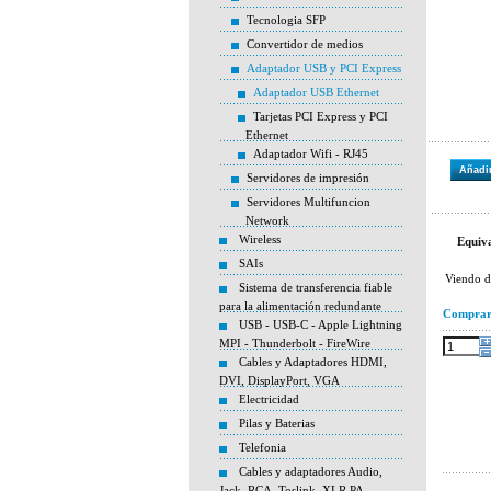
Tecnologia SFP
Convertidor de medios
Adaptador USB y PCI Express
Adaptador USB Ethernet
Tarjetas PCI Express y PCI
Ethernet
Adaptador Wifi - RJ45
Añadir
Servidores de impresión
Servidores Multifuncion
Network
Wireless
Equiva
SAIs
Viendo 
Sistema de transferencia fiable
para la alimentación redundante
Compra
USB - USB-C - Apple Lightning
MPI - Thunderbolt - FireWire
Cables y Adaptadores HDMI,
DVI, DisplayPort, VGA
Electricidad
Pilas y Baterias
Telefonia
Cables y adaptadores Audio,
Jack, RCA, Toslink, XLR PA,