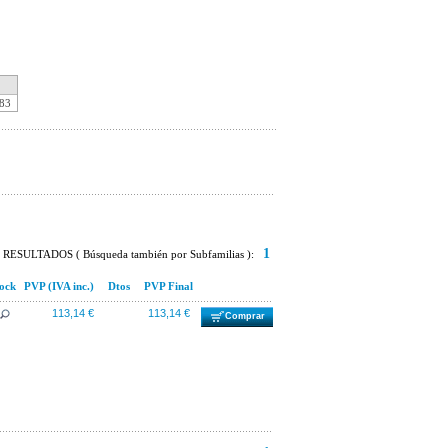
83
1
RESULTADOS ( Búsqueda también por Subfamilias ):
ock
PVP (IVA inc.)
Dtos
PVP Final
113,14 €
113,14 €
Comprar