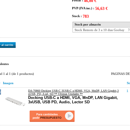
Precio :
46,80 €
PVP (IVA inc.) :
56,63 €
Stock :
783
Stock por almacén
Stock Remoto de 3 a 10 dias Goobay
7
 al carrito
lentes
del
1
al
1
(de
1
productos)
PAGINAS DE 
r
Imagen
St
DA-70860 Docking USB-C 3USB-C a HDMI, VGA, MnDP, LAN Gigabit,3
1
xUSB, PD, A ud, SD ** Ultimas Unidades **
Docking USB-C a HDMI, VGA, MnDP, LAN Gigabit,
3xUSB, USB PD, Audio, Lector SD