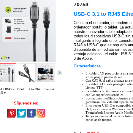
70753
USB-C 3.1 to RJ45 Ethe
Conecta el enrutador, el módem o
ordenador portátil o tablet. La actu
nuestro innovador cable adaptador
todos los dispositivos USB-C sin s
inteligente integrado en el conec
RJ45 a USB-C que se requería ante
disponible de inmediato sin neces
ventaja adicional: el cable USB 3.
3 de Apple.
Características
El cable LAN proporciona una cone
sin su propio puerto de red
Con CAT 6, el cable alcanza una ve
El cable CAT 6 está protegido efic
lámina (FTP)
GOOBAY - USB-C 3.1 to RJ45 Ethernet
La cubierta textil trenzada y dura
7,5 m
con las superficies sensibles.
Los tapones metálicos robustos y d
garantizan una vida útil especialme
Síguenos en:
El conector USB-C es compatible 
Dell, así como con Windows, macOS
Thunderbolt 3 como Apple MacBo
Tenga en cuenta: el cable de Inter
consolas de juegos.