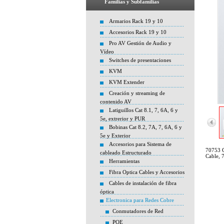
Familias y Subfamilias
Armarios Rack 19 y 10
Accesorios Rack 19 y 10
Pro AV Gestión de Audio y
Vídeo
Switches de presentaciones
KVM
KVM Extender
Creación y streaming de
contenido AV
Latiguillos Cat 8.1, 7, 6A, 6 y
5e, extrerior y PUR
Bobinas Cat 8.2, 7A, 7, 6A, 6 y
5e y Exterior
Accesorios para Sistema de
70753 
cableado Estructurado
Cable, 
Herramientas
Fibra Optica Cables y Accesorios
Cables de instalación de fibra
óptica
Electronica para Redes Cobre
Conmutadores de Red
POE