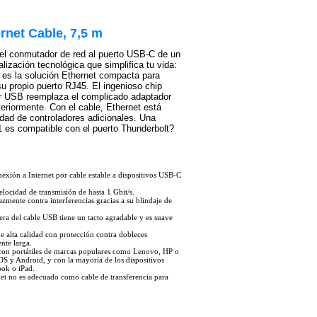
rnet Cable, 7,5 m
 el conmutador de red al puerto USB-C de un
alización tecnológica que simplifica tu vida:
 es la solución Ethernet compacta para
u propio puerto RJ45. El ingenioso chip
tor USB reemplaza el complicado adaptador
riormente. Con el cable, Ethernet está
idad de controladores adicionales. Una
1 es compatible con el puerto Thunderbolt?
xión a Internet por cable estable a dispositivos USB-C
locidad de transmisión de hasta 1 Gbit/s.
azmente contra interferencias gracias a su blindaje de
dera del cable USB tiene un tacto agradable y es suave
e alta calidad con protección contra dobleces
nte larga.
con portátiles de marcas populares como Lenovo, HP o
 y Android, y con la mayoría de los dispositivos
ok o iPad.
net no es adecuado como cable de transferencia para