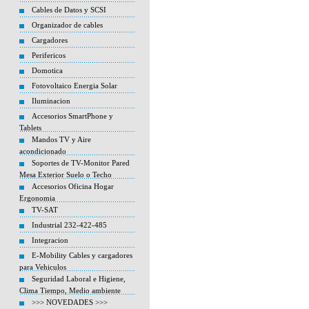
Cables de Datos y SCSI
Organizador de cables
Cargadores
Perifericos
Domotica
Fotovoltaico Energia Solar
Iluminacion
Accesorios SmartPhone y
Tablets
Mandos TV y Aire
acondicionado
Soportes de TV-Monitor Pared
Mesa Exterior Suelo o Techo
Accesorios Oficina Hogar
Ergonomia
TV-SAT
Industrial 232-422-485
Integracion
E-Mobility Cables y cargadores
para Vehiculos
Seguridad Laboral e Higiene,
Clima Tiempo, Medio ambiente
>>> NOVEDADES >>>