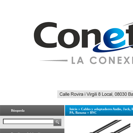
Inicio
»
Cables y adaptadores Audio, Jack,
Búsqueda
PA, Banana
»
BNC