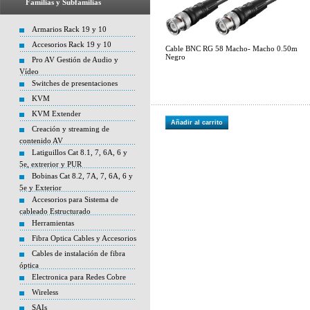
Familias y Subfamilias
Armarios Rack 19 y 10
Accesorios Rack 19 y 10
Cable BNC RG 58 Macho- Macho 0.50m
Negro
Pro AV Gestión de Audio y
Vídeo
Switches de presentaciones
KVM
KVM Extender
Añadir al carrito
Creación y streaming de
contenido AV
Latiguillos Cat 8.1, 7, 6A, 6 y
5e, extrerior y PUR
Bobinas Cat 8.2, 7A, 7, 6A, 6 y
5e y Exterior
Accesorios para Sistema de
cableado Estructurado
Herramientas
Fibra Optica Cables y Accesorios
Cables de instalación de fibra
óptica
Electronica para Redes Cobre
Wireless
SAIs