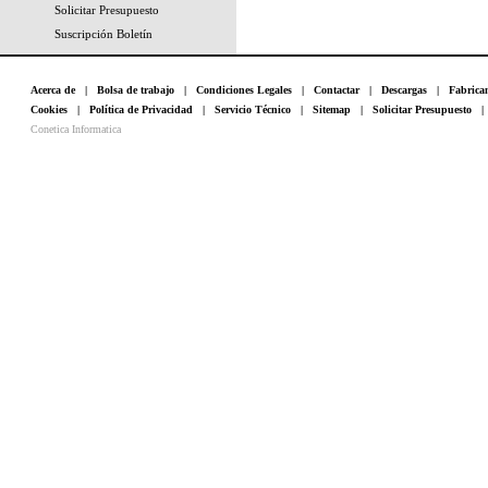
Solicitar Presupuesto
Suscripción Boletín
Acerca de
|
Bolsa de trabajo
|
Condiciones Legales
|
Contactar
|
Descargas
|
Fabrica
Cookies
|
Política de Privacidad
|
Servicio Técnico
|
Sitemap
|
Solicitar Presupuesto
Conetica Informatica