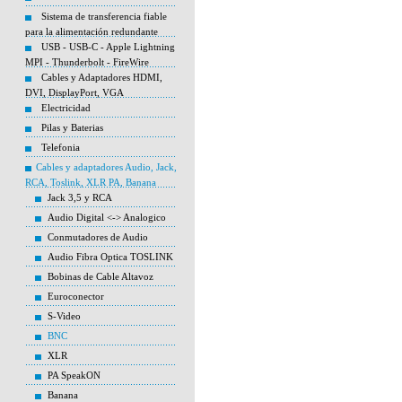
Sistema de transferencia fiable
para la alimentación redundante
USB - USB-C - Apple Lightning
MPI - Thunderbolt - FireWire
Cables y Adaptadores HDMI,
DVI, DisplayPort, VGA
Electricidad
Pilas y Baterias
Telefonia
Cables y adaptadores Audio, Jack,
RCA, Toslink, XLR PA, Banana
Jack 3,5 y RCA
Audio Digital <-> Analogico
Conmutadores de Audio
Audio Fibra Optica TOSLINK
Bobinas de Cable Altavoz
Euroconector
S-Video
BNC
XLR
PA SpeakON
Banana