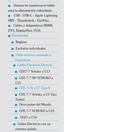
Sistema de transferencia fiable
para la alimentación redundante
USB - USB-C - Apple Lightning
MPI - Thunderbolt - FireWire
Cables y Adaptadores HDMI,
DVI, DisplayPort, VGA
Electricidad
Regletas
Enchufes individuales
Cable electrico montado y
Conectores
Cables Electricos Directos
CEE7-7 Schuko a C13
CEE-7-7 90º SCHUKO a
C15
CEE-7-16 a C7 Tipo 8
CEE-7-7 Schuko a C5 Tipo
Trebol
Otros paises del Mundo
CEE-7-7 SCHUKO a C19
CEE1 a C19
Cables Electricos con un
extremo pelado