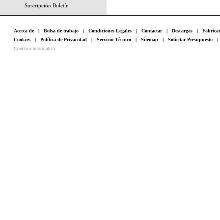
Suscripción Boletín
Acerca de
|
Bolsa de trabajo
|
Condiciones Legales
|
Contactar
|
Descargas
|
Fabrica
Cookies
|
Política de Privacidad
|
Servicio Técnico
|
Sitemap
|
Solicitar Presupuesto
Conetica Informatica