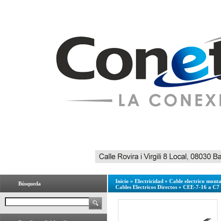
Inicio
»
Electricidad
»
Cable electrico mont
Búsqueda
Cables Electricos Directos
»
CEE-7-16 a C7 