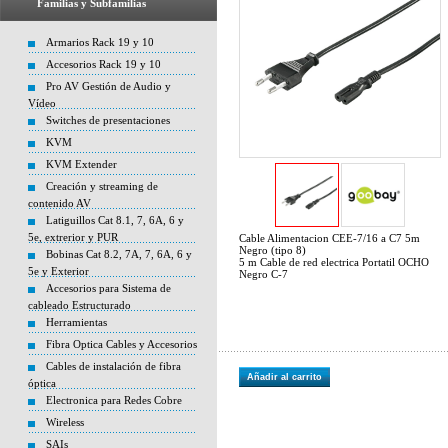
Familias y Subfamilias
Armarios Rack 19 y 10
Accesorios Rack 19 y 10
Pro AV Gestión de Audio y
Vídeo
Switches de presentaciones
KVM
KVM Extender
Creación y streaming de
contenido AV
Latiguillos Cat 8.1, 7, 6A, 6 y
5e, extrerior y PUR
Cable Alimentacion CEE-7/16 a C7 5m
Negro (tipo 8)
Bobinas Cat 8.2, 7A, 7, 6A, 6 y
5 m Cable de red electrica Portatil OCHO
5e y Exterior
Negro C-7
Accesorios para Sistema de
cableado Estructurado
Herramientas
Fibra Optica Cables y Accesorios
Cables de instalación de fibra
Añadir al carrito
óptica
Electronica para Redes Cobre
Wireless
SAIs