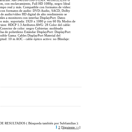
 artículo: AK-340100-100-S EAN: 4016032329978
m, con enclavamiento, Full HD 1080p, negro Ideal
empo real y más. Compatible con formatos de vídeo:
con formatos de audio: DVD-Audio, SACD, Dolby
 de audio/vídeo HD digital de alto rendimiento se
iles a monitores con interfaz DisplayPort. Datos
deo máx. soportada: 1920 x 1080 p con 60 Hz Modos de
ion: HDCP 1.3 Atributos AWG: 28 Color del cable:
Conector de color: negro Cubiertas: moldeado
lsa de polietileno Estándar DisplayPort: DisplayPort
onible Gama: Cables DisplayPort Material del
itud: 10 m AOC - cable óptico activo: no Blindaje:
E RESULTADOS ( Búsqueda también por Subfamilias ):
1
2
[Siguiente >>]