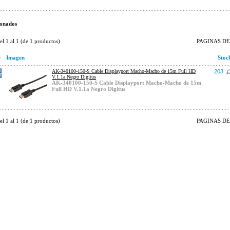
onados
del
1
al
1
(de
1
productos)
PAGINAS DE 
r
Imagen
Stoc
AK-340100-150-S Cable Displayport Macho-Macho de 15m Full HD
203
V.1.1a Negro Digitus
AK-340100-150-S Cable Displayport Macho-Macho de 15m
Full HD V.1.1a Negro Digitus
del
1
al
1
(de
1
productos)
PAGINAS DE 