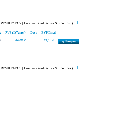
1
RESULTADOS ( Búsqueda también por Subfamilias ):
k
PVP (IVA inc.)
Dtos
PVP Final
49,40 €
49,40 €
Comprar
1
RESULTADOS ( Búsqueda también por Subfamilias ):