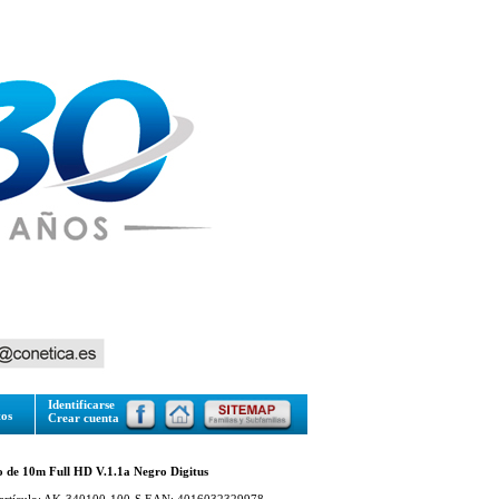
Identificarse
tos
Crear cuenta
de 10m Full HD V.1.1a Negro Digitus