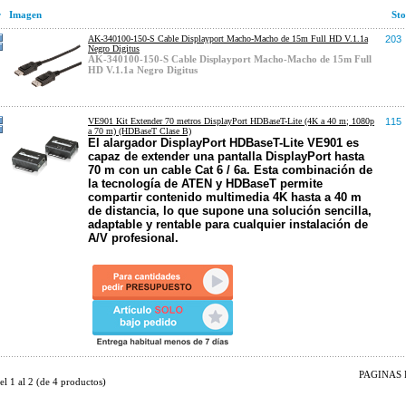
r
Imagen
Sto
AK-340100-150-S Cable Displayport Macho-Macho de 15m Full HD V.1.1a
203
Negro Digitus
AK-340100-150-S Cable Displayport Macho-Macho de 15m Full
HD V.1.1a Negro Digitus
VE901 Kit Extender 70 metros DisplayPort HDBaseT-Lite (4K a 40 m; 1080p
115
a 70 m) (HDBaseT Clase B)
El alargador DisplayPort HDBaseT-Lite VE901 es
capaz de extender una pantalla DisplayPort hasta
70 m con un cable Cat 6 / 6a. Esta combinación de
la tecnología de ATEN y HDBaseT permite
compartir contenido multimedia 4K hasta a 40 m
de distancia, lo que supone una solución sencilla,
adaptable y rentable para cualquier instalación de
A/V profesional.
PAGINAS D
del
1
al
2
(de
4
productos)