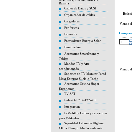
Banana
Cables de Datos y SCSI
Relaci
Organizador de cables
Cargadores
Viendo 
Perifericos
Compra
Domotica
Fotovoltaico Energia Solar
Iluminacion
Accesorios SmartPhone y
Tablets
Mandos TV y Aire
acondicionado
Viendo 
Soportes de TV-Monitor Pared
Mesa Exterior Suelo o Techo
Accesorios Oficina Hogar
Ergonomia
TV-SAT
Industrial 232-422-485
Integracion
E-Mobility Cables y cargadores
para Vehiculos
Seguridad Laboral e Higiene,
Clima Tiempo, Medio ambiente