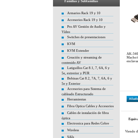
Familias y Subfamilias
Armarios Rack 19 y 10
Accesorios Rack 19 y 10
Pro AV Gestión de Audio y
Vídeo
Switches de presentaciones
KVM
KVM Extender
AK-3401
Creación y streaming de
Macho/
enclava
contenido AV
Latiguillos Cat 8.1, 7, 6A, 6 y
5e, extrerior y PUR
Bobinas Cat 8.2, 7A, 7, 6A, 6 y
5e y Exterior
Accesorios para Sistema de
cableado Estructurado
Herramientas
Añadir
Fibra Optica Cables y Accesorios
Cables de instalación de fibra
óptica
Equiva
Electronica para Redes Cobre
Wireless
Viendo 
SAIs