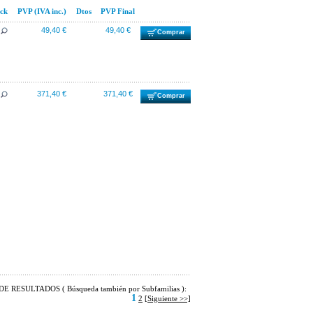
ck
PVP (IVA inc.)
Dtos
PVP Final
49,40 €
49,40 €
Comprar
371,40 €
371,40 €
Comprar
E RESULTADOS ( Búsqueda también por Subfamilias ):
1
2
[Siguiente >>]