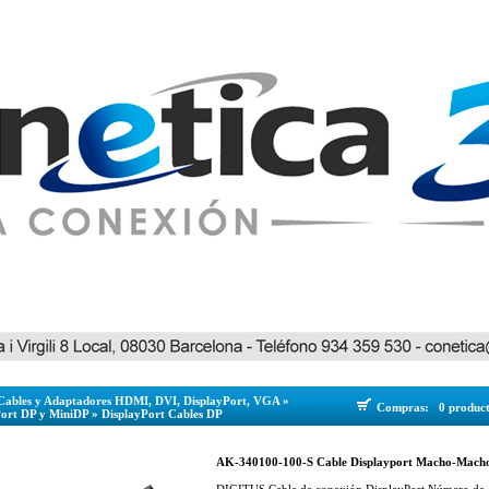
Cables y Adaptadores HDMI, DVI, DisplayPort, VGA
»
Compras:
0 produc
Port DP y MiniDP
»
DisplayPort Cables DP
AK-340100-100-S Cable Displayport Macho-Macho 