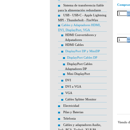
Compra
Sistema de transferencia fiable
para la alimentación redundante
USB - USB-C - Apple Lightning
MPI - Thunderbolt - FireWire
Cables y Adaptadores HDMI,
DVI, DisplayPort, VGA
HDMI Convertidores y
Adpatadores
HDMI Cables
DisplayPort DP y MiniDP
DisplayPort Cables DP
DisplayPort Cables
Adaptadores DP
Mini DisplayPort
DVI
DVI a VGA
VGA
Cables Splitter Monitor
Electricidad
Pilas y Baterias
Telefonia
Viendo 
Cables y adaptadores Audio,
Jack, RCA, Toslink, XLR PA,