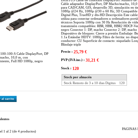
DIGITUS Cable de conexión DisplayPort Número de
Cable adaptador DisplayPort, DP Macho/macho, 10,0 
para CAD/CAM, GIS, desarrollo 3D, simulación en ti
1080p @24 Hz, 1080p @30 o 60 Hz; 3D Compatible 
Digital Plus, TrueHD y dts-HD Descripción Este cable
utiliza para conectar ordenadores u ordenadores portát
técnicos Soporta 1080p con 30 Hz Resolución de ví
transmisión compatibles: RBR, HBR, HBR2 HDCP-Vers
negro Conector 1: DP, macho Conector 2: DP, macho 
Dispositivo de bloqueo: Cierre a presión Embalaje: Bo
1.1a Estándar HDTV: 1080p Filtro de ferrita: no disp
conductor: CU Superficie de contacto: niquelado Long
Blindaje triple
Precio :
25,79 €
00-100-S Cable DisplayPort, DP
macho, 10,0 m, con
PVP (IVA inc.) :
31,21 €
miento, Full HD 1080p, negro
Stock :
120
Stock por almacén
Stock Remoto de 3 a 10 dias Digitus
120
 al carrito
lentes
PAGINAS D
del
1
al
2
(de
4
productos)