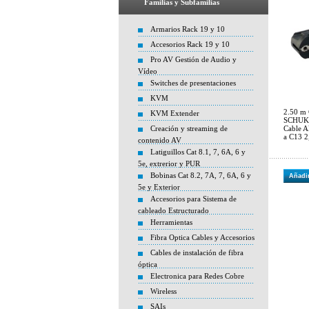
Familias y Subfamilias
Armarios Rack 19 y 10
Accesorios Rack 19 y 10
Pro AV Gestión de Audio y
Vídeo
Switches de presentaciones
KVM
2.50 m 
KVM Extender
SCHUK
Creación y streaming de
Cable 
a C13 
contenido AV
Latiguillos Cat 8.1, 7, 6A, 6 y
5e, extrerior y PUR
Bobinas Cat 8.2, 7A, 7, 6A, 6 y
Añadir
5e y Exterior
Accesorios para Sistema de
cableado Estructurado
Herramientas
Fibra Optica Cables y Accesorios
Cables de instalación de fibra
óptica
Electronica para Redes Cobre
Wireless
SAIs