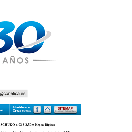
Identificarse
tos
Crear cuenta
º SCHUKO a C13 2,50m Negro Digitus