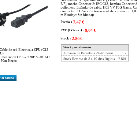
Datos técnicos Capacidad de carga eléctrica: 250 V/1
7/7), macho Conector 2: IEC C13, hembra Conector d
polietileno Estándar de cable: H05 VV F3G Gama: Cabl
conductor: CU Sección transversal del conductor: 1,0
m Blindaje: Sin blindaje
Precio :
7,47 €
PVP (IVA inc.) :
9,04 €
Stock :
2.808
Stock por almacén
Cable de red Electrica a CPU (C13-
Almacen de Barcelona 24-48 horas
7
O)
Alimentacion CEE-7/7 90º SCHUKO
Stock Remoto de 3 a 10 dias Digitus
2.801
2,50m Negro
 al carrito