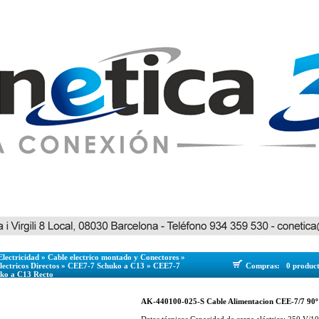
Electricidad
»
Cable electrico montado y Conectores
»
lectricos Directos
»
CEE7-7 Schuko a C13
»
CEE7-7
Compras:
0 produc
uko a C13 Recto
AK-440100-025-S Cable Alimentacion CEE-7/7 90