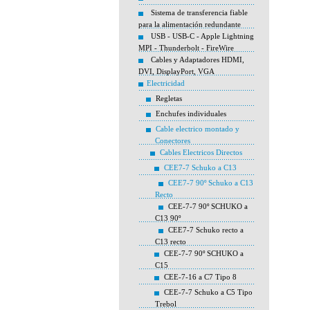
Sistema de transferencia fiable
para la alimentación redundante
USB - USB-C - Apple Lightning
MPI - Thunderbolt - FireWire
Cables y Adaptadores HDMI,
DVI, DisplayPort, VGA
Electricidad
Regletas
Enchufes individuales
Cable electrico montado y
Conectores
Cables Electricos Directos
CEE7-7 Schuko a C13
CEE7-7 90º Schuko a C13
Recto
CEE-7-7 90º SCHUKO a
C13 90º
CEE7-7 Schuko recto a
C13 recto
CEE-7-7 90º SCHUKO a
C15
CEE-7-16 a C7 Tipo 8
CEE-7-7 Schuko a C5 Tipo
Trebol