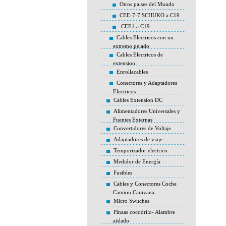
Otros paises del Mundo
CEE-7-7 SCHUKO a C19
CEE1 a C19
Cables Electricos con un
extremo pelado
Cables Electricos de
extension
Enrollacables
Conectores y Adaptadores
Electricos
Cables Extension DC
Alimentadores Universales y
Fuentes Externas
Convertidores de Voltaje
Adaptadores de viaje
Temporizador electrico
Medidor de Energía
Fusibles
Cables y Conectores Coche
Camion Caravana
Micro Switches
Pinzas cocodrilo- Alambre
aislado