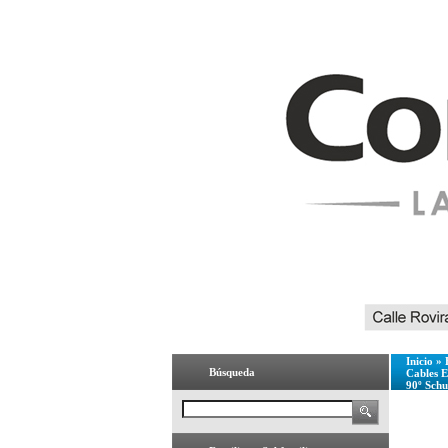
Inicio
»
Búsqueda
Cables E
90º Sch