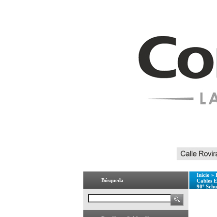
Inicio
»
Búsqueda
Cables E
90º Sch