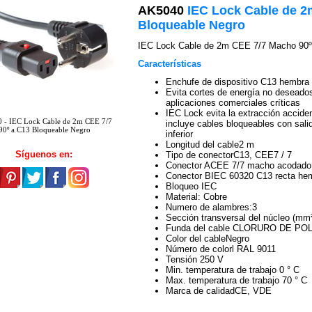
AK5040
IEC Lock Cable de 2
Bloqueable Negro
IEC Lock Cable de 2m CEE 7/7 Macho 90º
Características
Enchufe de dispositivo C13 hembra
Evita cortes de energía no deseado
aplicaciones comerciales críticas
IEC Lock evita la extracción accide
 - IEC Lock Cable de 2m CEE 7/7
incluye cables bloqueables con salid
0º a C13 Bloqueable Negro
inferior
Longitud del cable2 m
Síguenos en:
Tipo de conectorC13, CEE7 / 7
Conector ACEE 7/7 macho acodado 
Conector BIEC 60320 C13 recta hem
Bloqueo IEC
Material: Cobre
Numero de alambres:3
Sección transversal del núcleo (mm
Funda del cable CLORURO DE POL
Color del cableNegro
Número de colorl RAL 9011
Tensión 250 V
Min. temperatura de trabajo 0 ° C
Max. temperatura de trabajo 70 ° C
Marca de calidadCE, VDE