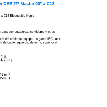
m CEE 7/7 Macho 90º a C13
 a C13 Bloqueable Negro
s para computadoras, servidores y otras
ntal del cable del equipo. La gama IEC Lock
a de cable izquierda, derecha, superior e
(x1)
bra (x1)
²)1 mm²
IVINILO