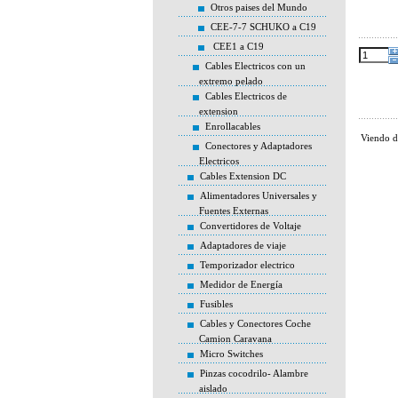
Otros paises del Mundo
CEE-7-7 SCHUKO a C19
CEE1 a C19
Cables Electricos con un
extremo pelado
Cables Electricos de
extension
Enrollacables
Viendo 
Conectores y Adaptadores
Electricos
Cables Extension DC
Alimentadores Universales y
Fuentes Externas
Convertidores de Voltaje
Adaptadores de viaje
Temporizador electrico
Medidor de Energía
Fusibles
Cables y Conectores Coche
Camion Caravana
Micro Switches
Pinzas cocodrilo- Alambre
aislado