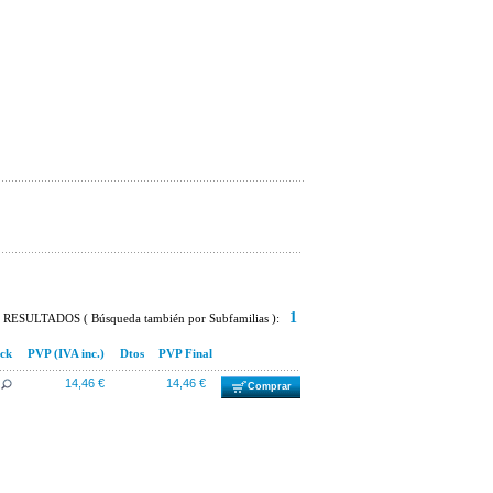
1
RESULTADOS ( Búsqueda también por Subfamilias ):
ck
PVP (IVA inc.)
Dtos
PVP Final
14,46 €
14,46 €
Comprar