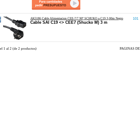
AK5186 Cable Alimentacion CEE-7/7 90º SCHUKO a C19 3,00m Negro
101
Cable SAI C19 <> CEE7 (Shucko M) 3 m
del
1
al
2
(de
2
productos)
PAGINAS DE 