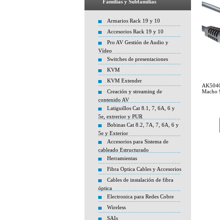
Familias y Subfamilias
Armarios Rack 19 y 10
Accesorios Rack 19 y 10
Pro AV Gestión de Audio y
Vídeo
Switches de presentaciones
KVM
KVM Extender
AK5040
Creación y streaming de
Macho 9
contenido AV
Latiguillos Cat 8.1, 7, 6A, 6 y
5e, extrerior y PUR
Bobinas Cat 8.2, 7A, 7, 6A, 6 y
5e y Exterior
Accesorios para Sistema de
cableado Estructurado
Herramientas
Fibra Optica Cables y Accesorios
Cables de instalación de fibra
óptica
Electronica para Redes Cobre
Wireless
SAIs