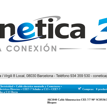
Electricidad
»
Cable electrico montado y Conectores
»
lectricos Directos
»
CEE7-7 Schuko a C13
»
CEE7-7
Compras:
0 produc
uko a C13 Recto
AK5040 Cable Alimentacion CEE-7/7 90º SCHUKO 
Bloqueo