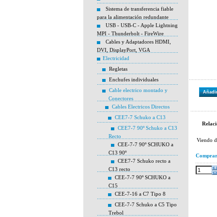
Sistema de transferencia fiable
para la alimentación redundante
USB - USB-C - Apple Lightning
MPI - Thunderbolt - FireWire
Cables y Adaptadores HDMI,
DVI, DisplayPort, VGA
Electricidad
Regletas
Enchufes individuales
Cable electrico montado y
Añadir
Conectores
Cables Electricos Directos
CEE7-7 Schuko a C13
Relaci
CEE7-7 90º Schuko a C13
Recto
Viendo 
CEE-7-7 90º SCHUKO a
C13 90º
Compra
CEE7-7 Schuko recto a
C13 recto
CEE-7-7 90º SCHUKO a
C15
CEE-7-16 a C7 Tipo 8
CEE-7-7 Schuko a C5 Tipo
Trebol