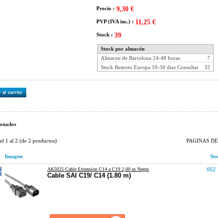
Precio :
9,30 €
PVP (IVA inc.) :
11,25 €
Stock :
39
Stock por almacén
Almacen de Barcelona 24-48 horas
7
Stock Remoto Europa 10-30 dias Consultar
32
 al carrito
onados
del
1
al
2
(de
2
productos)
PAGINAS DE 
r
Imagen
Sto
AK5025 Cable Extension C14 a C19 2,00 m Negro
652
Cable SAI C19/ C14 (1.80 m)