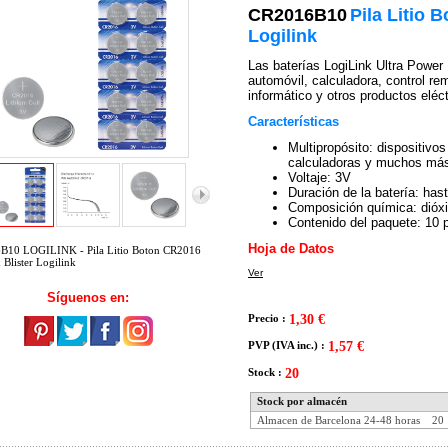
CR2016B10
Pila Litio 
Logilink
Las baterías LogiLink Ultra Power
automóvil, calculadora, control re
informático y otros productos eléc
Características
Multipropósito: dispositivos
calculadoras y muchos más 
Voltaje: 3V
Duración de la batería: has
Composición química: dióxi
Contenido del paquete: 10 p
Hoja de Datos
B10 LOGILINK - Pila Litio Boton CR2016
 Blister Logilink
Ver
Síguenos en:
Precio :
1,30 €
PVP (IVA inc.) :
1,57 €
Stock :
20
Stock por almacén
Almacen de Barcelona 24-48 horas
20