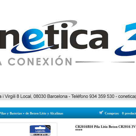
Pilas y Baterias
»
de Boton Litio y Alcalinas
Compras:
0 produc
CR2016B10 Pila Litio Boton CR2016 3
****