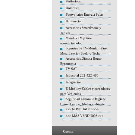
Perifericos
Domotica
Fotovoltaico Energia Solar
Iluminacion
Accesorios SmartPhone y
Tablets
Mandos TV y Aire
acondicionado
Soportes de TV-Monitor Pared
Mesa Exterior Suelo o Techo
Accesorios Oficina Hogar
Ergonomia
TV-SAT
Industrial 232-422-485
Integracion
E-Mobility Cables y cargadores
para Vehiculos
Seguridad Laboral e Higiene,
Clima Tiempo, Medio ambiente
>>> NOVEDADES >>>
>>> MÁS VENDIDOS >>>
Cuenta