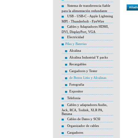
Sistema de transferencia fiable
Añadir
para la alimentación redundante
USB - USB-C - Apple Lightning
MPI - Thunderbolt - FireWire
Cables y Adaptadores HDMI,
DVI, DisplayPort, VGA
Electricidad
Pilas y Baterias
Alcalina
Alcalina Industrial Y packs
Recargables
Cargadores y Tester
de Boton Litio y Alcalinas
Fotografia
Expositor
Telefonia
Cables y adaptadores Audio,
Jack, RCA, Toslink, XLR PA,
Banana
Cables de Datos y SCSI
Organizador de cables
Cargadores