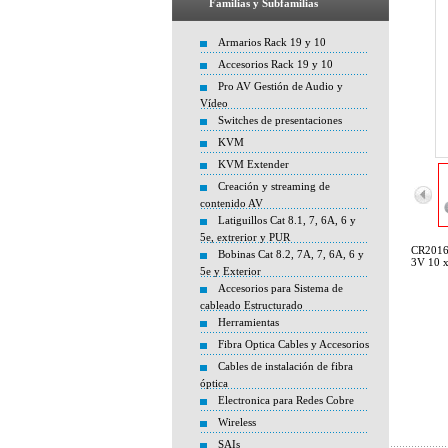
Familias y Subfamilias
Armarios Rack 19 y 10
Accesorios Rack 19 y 10
Pro AV Gestión de Audio y
Vídeo
Switches de presentaciones
KVM
KVM Extender
Creación y streaming de
contenido AV
Latiguillos Cat 8.1, 7, 6A, 6 y
5e, extrerior y PUR
CR2016
Bobinas Cat 8.2, 7A, 7, 6A, 6 y
3V 10 x
5e y Exterior
Accesorios para Sistema de
cableado Estructurado
Herramientas
Fibra Optica Cables y Accesorios
Cables de instalación de fibra
óptica
Electronica para Redes Cobre
Wireless
SAIs