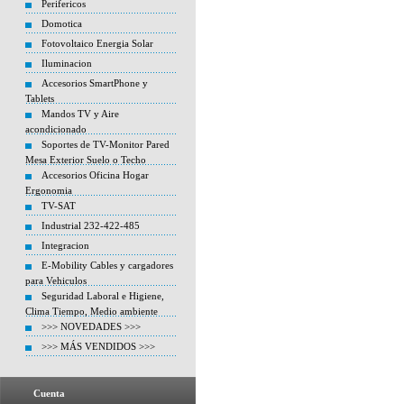
Perifericos
Domotica
Fotovoltaico Energia Solar
Iluminacion
Accesorios SmartPhone y
Tablets
Mandos TV y Aire
acondicionado
Soportes de TV-Monitor Pared
Mesa Exterior Suelo o Techo
Accesorios Oficina Hogar
Ergonomia
TV-SAT
Industrial 232-422-485
Integracion
E-Mobility Cables y cargadores
para Vehiculos
Seguridad Laboral e Higiene,
Clima Tiempo, Medio ambiente
>>> NOVEDADES >>>
>>> MÁS VENDIDOS >>>
Cuenta