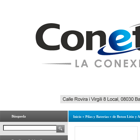
Búsqueda
Inicio
»
Pilas y Baterias
»
de Boton Litio y A