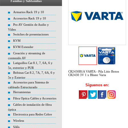
Familias y Subfamilias
Armarios Rack 19 y 10
Accesorios Rack 19 y 10
Pro AV Gestión de Audio y
Vídeo
Switches de presentaciones
KVM
KVM Extender
Creación y streaming de
contenido AV
Latiguillos Cat 8.1, 7, 6A, 6 y
5e, extrerior y PUR
CR2430B1A VARTA - Pila Litio Boton
Bobinas Cat 8.2, 7A, 7, 6A, 6 y
CR2430 3V 1 x Blister Varta
5e y Exterior
Accesorios para Sistema de
Síguenos en:
cableado Estructurado
Herramientas
Fibra Optica Cables y Accesorios
Cables de instalación de fibra
óptica
Electronica para Redes Cobre
Wireless
SAIs