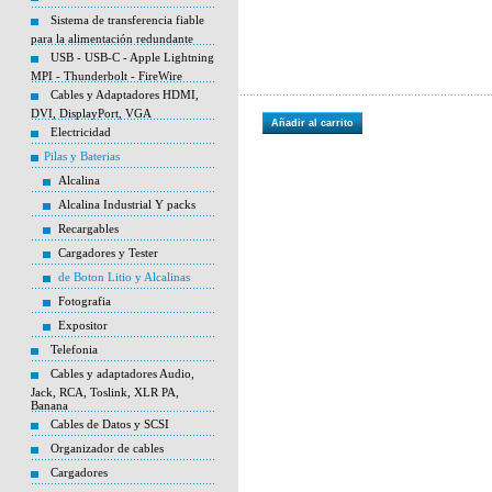
Sistema de transferencia fiable
para la alimentación redundante
USB - USB-C - Apple Lightning
MPI - Thunderbolt - FireWire
Cables y Adaptadores HDMI,
DVI, DisplayPort, VGA
Añadir al carrito
Electricidad
Pilas y Baterias
Alcalina
Alcalina Industrial Y packs
Recargables
Cargadores y Tester
de Boton Litio y Alcalinas
Fotografia
Expositor
Telefonia
Cables y adaptadores Audio,
Jack, RCA, Toslink, XLR PA,
Banana
Cables de Datos y SCSI
Organizador de cables
Cargadores