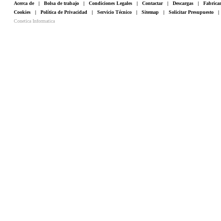
Acerca de
|
Bolsa de trabajo
|
Condiciones Legales
|
Contactar
|
Descargas
|
Fabrica
Cookies
|
Política de Privacidad
|
Servicio Técnico
|
Sitemap
|
Solicitar Presupuesto
Conetica Informatica