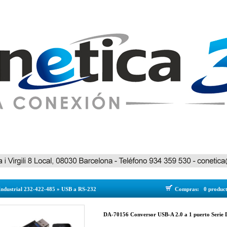
Industrial 232-422-485
»
USB a RS-232
Compras:
0 produc
DA-70156 Conversor USB-A 2.0 a 1 puerto Seri