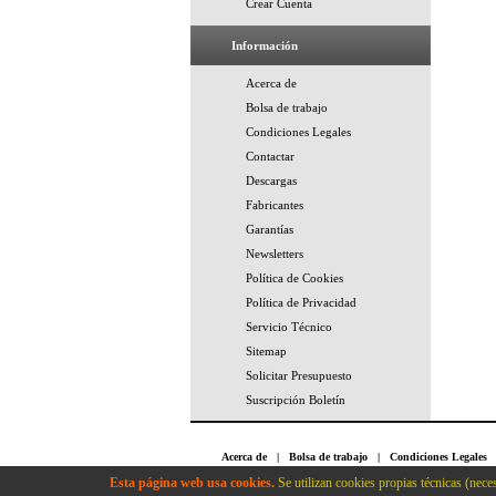
Crear Cuenta
Información
Acerca de
Bolsa de trabajo
Condiciones Legales
Contactar
Descargas
Fabricantes
Garantías
Newsletters
Política de Cookies
Política de Privacidad
Servicio Técnico
Sitemap
Solicitar Presupuesto
Suscripción Boletín
Acerca de
|
Bolsa de trabajo
|
Condiciones Legales
Cookies
|
Política de Privacidad
|
Servicio Técnico
Esta página web usa cookies.
Se utilizan cookies propias técnicas (neces