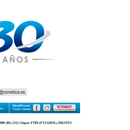
Identificarse
tos
Crear cuenta
e DB9 (RS-232) Chipset FTDI (FT232RNL) DIGITUS