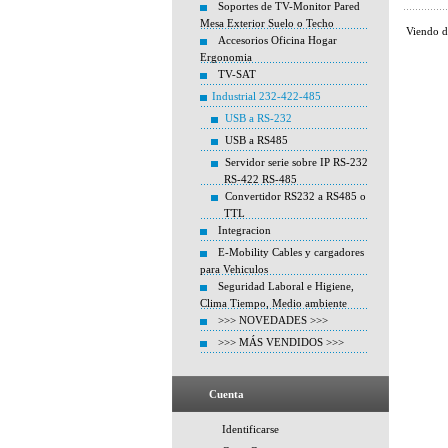
Soportes de TV-Monitor Pared
Mesa Exterior Suelo o Techo
Viendo 
Accesorios Oficina Hogar
Ergonomia
TV-SAT
Industrial 232-422-485
USB a RS-232
USB a RS485
Servidor serie sobre IP RS-232
RS-422 RS-485
Convertidor RS232 a RS485 o
TTL
Integracion
E-Mobility Cables y cargadores
para Vehiculos
Seguridad Laboral e Higiene,
Clima Tiempo, Medio ambiente
>>> NOVEDADES >>>
>>> MÁS VENDIDOS >>>
Cuenta
Identificarse