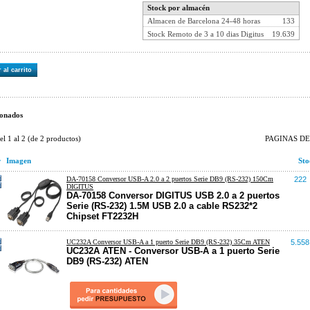
Stock por almacén
Almacen de Barcelona 24-48 horas
133
Stock Remoto de 3 a 10 dias Digitus
19.639
 al carrito
onados
del
1
al
2
(de
2
productos)
PAGINAS DE 
r
Imagen
Sto
DA-70158 Conversor USB-A 2.0 a 2 puertos Serie DB9 (RS-232) 150Cm
222
DIGITUS
DA-70158 Conversor DIGITUS USB 2.0 a 2 puertos
Serie (RS-232) 1.5M USB 2.0 a cable RS232*2
Chipset FT2232H
UC232A Conversor USB-A a 1 puerto Serie DB9 (RS-232) 35Cm ATEN
5.558
UC232A ATEN - Conversor USB-A a 1 puerto Serie
DB9 (RS-232) ATEN