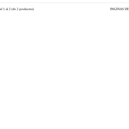
del
1
al
2
(de
2
productos)
PAGINAS DE 