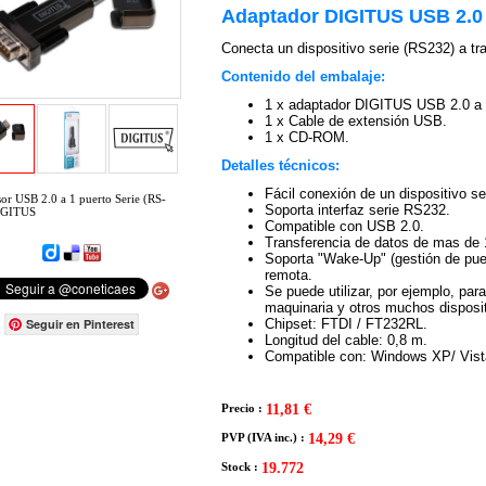
Adaptador DIGITUS USB 2.0 
Conecta un dispositivo serie (RS232) a t
Contenido del embalaje:
1 x adaptador DIGITUS USB 2.0 a 
1 x Cable de extensión USB.
1 x CD-ROM.
Detalles técnicos:
Fácil conexión de un dispositivo s
or USB 2.0 a 1 puerto Serie (RS-
Soporta interfaz serie RS232.
IGITUS
Compatible con USB 2.0.
Transferencia de datos de mas de
Soporta "Wake-Up" (gestión de pue
remota.
Se puede utilizar, por ejemplo, par
maquinaria y otros muchos disposit
Seguir en Pinterest
Chipset: FTDI / FT232RL.
Longitud del cable: 0,8 m.
Compatible con: Windows XP/ Vista
Precio :
11,81 €
PVP (IVA inc.) :
14,29 €
Stock :
19.772