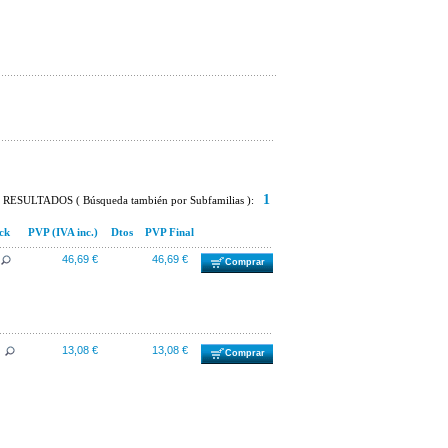
1
RESULTADOS ( Búsqueda también por Subfamilias ):
ck
PVP (IVA inc.)
Dtos
PVP Final
46,69 €
46,69 €
Comprar
13,08 €
13,08 €
Comprar