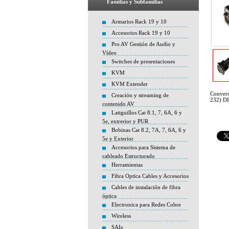
Familias y Subfamilias
Armarios Rack 19 y 10
Accesorios Rack 19 y 10
Pro AV Gestión de Audio y
Vídeo
Switches de presentaciones
KVM
KVM Extender
Convers
Creación y streaming de
232) D
contenido AV
Latiguillos Cat 8.1, 7, 6A, 6 y
5e, extrerior y PUR
Bobinas Cat 8.2, 7A, 7, 6A, 6 y
5e y Exterior
Accesorios para Sistema de
cableado Estructurado
Herramientas
Fibra Optica Cables y Accesorios
Cables de instalación de fibra
óptica
Electronica para Redes Cobre
Wireless
SAIs