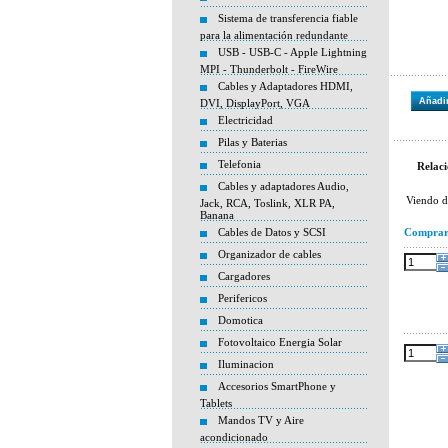
Sistema de transferencia fiable
para la alimentación redundante
USB - USB-C - Apple Lightning
MPI - Thunderbolt - FireWire
Cables y Adaptadores HDMI,
Añadir
DVI, DisplayPort, VGA
Electricidad
Pilas y Baterias
Telefonia
Relaci
Cables y adaptadores Audio,
Viendo 
Jack, RCA, Toslink, XLR PA,
Banana
Cables de Datos y SCSI
Compra
Organizador de cables
Cargadores
Perifericos
Domotica
Fotovoltaico Energia Solar
Iluminacion
Accesorios SmartPhone y
Tablets
Mandos TV y Aire
acondicionado