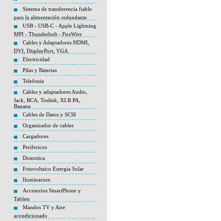
Sistema de transferencia fiable
para la alimentación redundante
USB - USB-C - Apple Lightning
MPI - Thunderbolt - FireWire
Cables y Adaptadores HDMI,
DVI, DisplayPort, VGA
Electricidad
Pilas y Baterias
Telefonia
Cables y adaptadores Audio,
Jack, RCA, Toslink, XLR PA,
Banana
Cables de Datos y SCSI
Organizador de cables
Cargadores
Perifericos
Domotica
Fotovoltaico Energia Solar
Iluminacion
Accesorios SmartPhone y
Tablets
Mandos TV y Aire
acondicionado