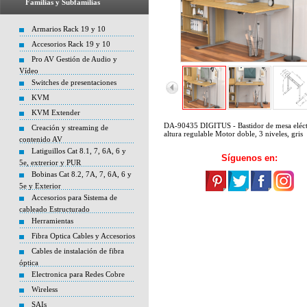
Familias y Subfamilias
Armarios Rack 19 y 10
Accesorios Rack 19 y 10
Pro AV Gestión de Audio y
Vídeo
Switches de presentaciones
KVM
KVM Extender
DA-90435 DIGITUS - Bastidor de mesa eléct
Creación y streaming de
altura regulable Motor doble, 3 niveles, gris
contenido AV
Latiguillos Cat 8.1, 7, 6A, 6 y
Síguenos en:
5e, extrerior y PUR
Bobinas Cat 8.2, 7A, 7, 6A, 6 y
5e y Exterior
Accesorios para Sistema de
cableado Estructurado
Herramientas
Fibra Optica Cables y Accesorios
Cables de instalación de fibra
óptica
Electronica para Redes Cobre
Wireless
SAIs