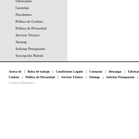
Fabricantes
Garantías
Newsletters
Política de Cookies
Política de Privacidad
Servicio Técnico
Sitemap
Solicitar Presupuesto
Suscripción Boletín
Acerca de
|
Bolsa de trabajo
|
Condiciones Legales
|
Contactar
|
Descargas
|
Fabrica
Cookies
|
Política de Privacidad
|
Servicio Técnico
|
Sitemap
|
Solicitar Presupuesto
Conetica Informatica