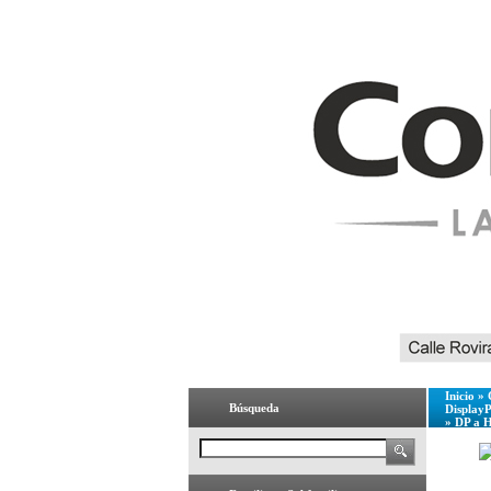
Inicio
»
Búsqueda
Display
»
DP a 