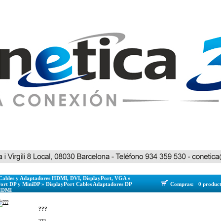
Cables y Adaptadores HDMI, DVI, DisplayPort, VGA
»
Port DP y MiniDP
»
DisplayPort Cables Adaptadores DP
Compras:
0 produc
HDMI
???