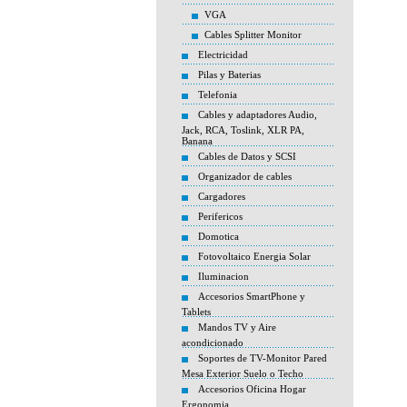
VGA
Cables Splitter Monitor
Electricidad
Pilas y Baterias
Telefonia
Cables y adaptadores Audio,
Jack, RCA, Toslink, XLR PA,
Banana
Cables de Datos y SCSI
Organizador de cables
Cargadores
Perifericos
Domotica
Fotovoltaico Energia Solar
Iluminacion
Accesorios SmartPhone y
Tablets
Mandos TV y Aire
acondicionado
Soportes de TV-Monitor Pared
Mesa Exterior Suelo o Techo
Accesorios Oficina Hogar
Ergonomia