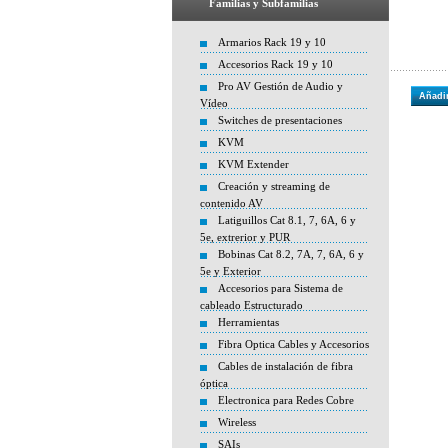
Familias y Subfamilias
Armarios Rack 19 y 10
Accesorios Rack 19 y 10
Pro AV Gestión de Audio y
Añadir
Vídeo
Switches de presentaciones
KVM
KVM Extender
Creación y streaming de
contenido AV
Latiguillos Cat 8.1, 7, 6A, 6 y
5e, extrerior y PUR
Bobinas Cat 8.2, 7A, 7, 6A, 6 y
5e y Exterior
Accesorios para Sistema de
cableado Estructurado
Herramientas
Fibra Optica Cables y Accesorios
Cables de instalación de fibra
óptica
Electronica para Redes Cobre
Wireless
SAIs