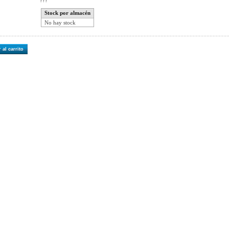
???
Stock por almacén
No hay stock
 al carrito