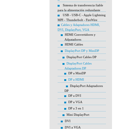
Sistema de transferencia fiable
para la alimentación redundante
USB - USB-C - Apple Lightning
MPI - Thunderbolt - FireWire
Cables y Adaptadores HDMI,
DVI, DisplayPort, VGA
HDMI Convertidores y
Adpatadores
HDMI Cables
DisplayPort DP y MiniDP
DisplayPort Cables DP
DisplayPort Cables
Adaptadores DP
DP a MiniDP
DP a HDMI
DisplayPort Adaptadores
DP
DP a DVI
DP a VGA
DP a 3 en 1
Mini DisplayPort
DVI
DVI a VGA