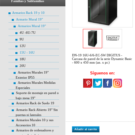
Familias y Subfamilias
Armarios Rack 19 y 10
Armario Mural 19"
Armarios Mural 19"
4U -6U-7U
9U
12U
15U - 16U
DN-19 16U-6/6-EC-SW DIGITUS -
Carcasa de pared de la serie Dynamic Basic
18U
- 600 x 450 mm (an. x pr.)
20U
Armarios Murales 19"
Síguenos en:
Exterior IP55
Armarios Murales Medidas
Especiales
Soporte de montaje en pared o
bajo mesa 19"
Armarios Rack de Suelo 19
Armario Rack Abierto 19" Sin
puertas ni laterales
Armarios Murales 10 y sus
Accesorios 10
Añadir al carrito
Armarios de ordenadores y