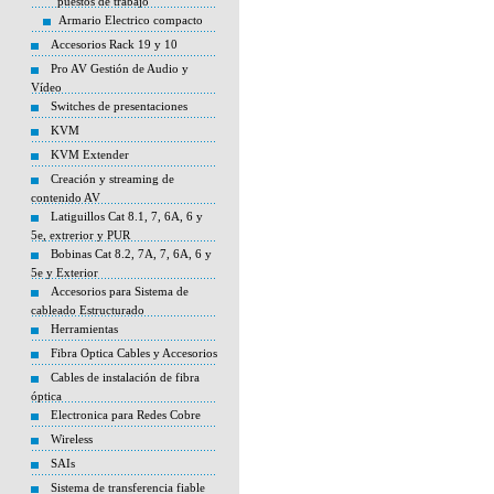
puestos de trabajo
Armario Electrico compacto
Accesorios Rack 19 y 10
Pro AV Gestión de Audio y
Vídeo
Switches de presentaciones
KVM
KVM Extender
Creación y streaming de
contenido AV
Latiguillos Cat 8.1, 7, 6A, 6 y
5e, extrerior y PUR
Bobinas Cat 8.2, 7A, 7, 6A, 6 y
5e y Exterior
Accesorios para Sistema de
cableado Estructurado
Herramientas
Fibra Optica Cables y Accesorios
Cables de instalación de fibra
óptica
Electronica para Redes Cobre
Wireless
SAIs
Sistema de transferencia fiable