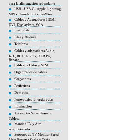
para la alimentación redundante
USB - USB-C - Apple Lightning
MPI - Thunderbolt - FireWire
Cables y Adaptadores HDMI,
DVI, DisplayPort, VGA
Electricidad
Pilas y Baterias
Telefonia
Cables y adaptadores Audio,
Jack, RCA, Toslink, XLR PA,
Banana
Cables de Datos y SCSI
Organizador de cables
Cargadores
Perifericos
Domotica
Fotovoltaico Energia Solar
Iluminacion
Accesorios SmartPhone y
Tablets
Mandos TV y Aire
acondicionado
Soportes de TV-Monitor Pared
Mesa Exterior Suelo o Techo