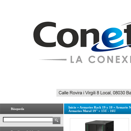
Inicio
»
Armarios Rack 19 y 10
»
Armario M
Búsqueda
Armarios Mural 19"
»
15U - 16U