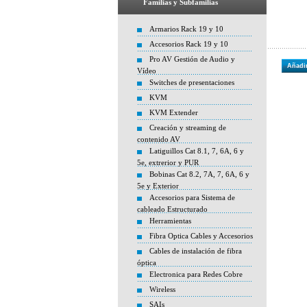
Familias y Subfamilias
Armarios Rack 19 y 10
Accesorios Rack 19 y 10
Pro AV Gestión de Audio y
Añadir
Vídeo
Switches de presentaciones
KVM
KVM Extender
Creación y streaming de
contenido AV
Latiguillos Cat 8.1, 7, 6A, 6 y
5e, extrerior y PUR
Bobinas Cat 8.2, 7A, 7, 6A, 6 y
5e y Exterior
Accesorios para Sistema de
cableado Estructurado
Herramientas
Fibra Optica Cables y Accesorios
Cables de instalación de fibra
óptica
Electronica para Redes Cobre
Wireless
SAIs