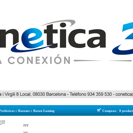
Perifericos
»
Ratones
»
Raton Gaming
Compras:
0 produc
???