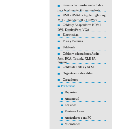
Sistema de transferencia fiable
para la alimentación redundante
USB - USB-C - Apple Lightning
MPI - Thunderbolt - FireWire
Cables y Adaptadores HDMI,
DVI, DisplayPort, VGA
Electricidad
Pilas y Baterias
Telefonia
Cables y adaptadores Audio,
Jack, RCA, Toslink, XLR PA,
Banana
Cables de Datos y SCSI
Organizador de cables
Cargadores
Perifericos
Deportes
Automovil
Teclados
Punteros Laser
Auriculares para PC
Microfonos