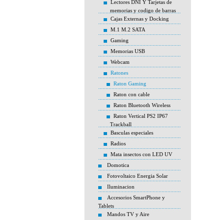
Lectores DNI Y Tarjetas de
memorias y codigo de barras
Cajas Externas y Docking
M.1 M.2 SATA
Gaming
Memorias USB
Webcam
Ratones
Raton Gaming
Raton con cable
Raton Bluetooth Wireless
Raton Vertical PS2 IP67
Trackball
Basculas especiales
Radios
Mata insectos con LED UV
Domotica
Fotovoltaico Energia Solar
Iluminacion
Accesorios SmartPhone y
Tablets
Mandos TV y Aire