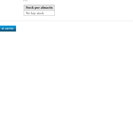
???
Stock por almacén
No hay stock
 al carrito