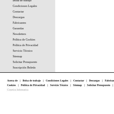
Bolsa de trabajo
Condiciones Legales
Contactar
Descargas
Fabricantes
Garantías
Newsletters
Política de Cookies
Política de Privacidad
Servicio Técnico
Sitemap
Solicitar Presupuesto
Suscripción Boletín
Acerca de
|
Bolsa de trabajo
|
Condiciones Legales
|
Contactar
|
Descargas
|
Fabrica
Cookies
|
Política de Privacidad
|
Servicio Técnico
|
Sitemap
|
Solicitar Presupuesto
Conetica Informatica