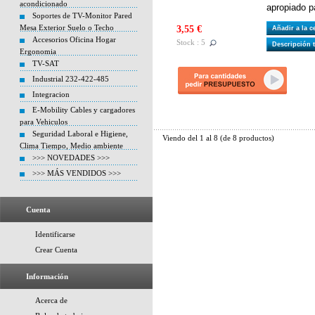
acondicionado
apropiado p
Soportes de TV-Monitor Pared
Mesa Exterior Suelo o Techo
3,55 €
Añadir a la 
Accesorios Oficina Hogar
Stock : 5
Descripción 
Ergonomia
TV-SAT
Industrial 232-422-485
Integracion
E-Mobility Cables y cargadores
para Vehiculos
Seguridad Laboral e Higiene,
Viendo del
1
al
8
(de
8
productos)
Clima Tiempo, Medio ambiente
>>> NOVEDADES >>>
>>> MÁS VENDIDOS >>>
Cuenta
Identificarse
Crear Cuenta
Información
Acerca de