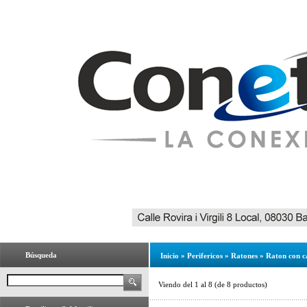
Búsqueda
Inicio
»
Perifericos
»
Ratones
»
Raton con c
Viendo del
1
al
8
(de
8
productos)