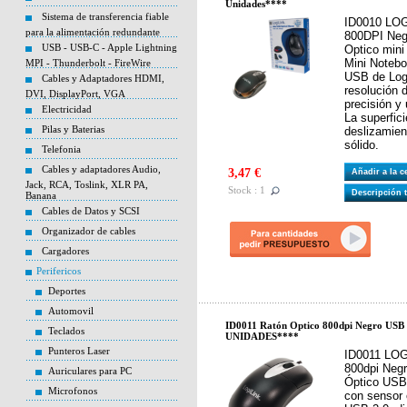
Unidades****
Sistema de transferencia fiable
ID0010 LOG
para la alimentación redundante
800DPI Neg
USB - USB-C - Apple Lightning
Optico mini
Mini Noteb
MPI - Thunderbolt - FireWire
USB de Logi
Cables y Adaptadores HDMI,
resolución 
DVI, DisplayPort, VGA
precisión y
Electricidad
La superfic
Pilas y Baterias
deslizamien
sólido.
Telefonia
Cables y adaptadores Audio,
3,47 €
Añadir a la 
Jack, RCA, Toslink, XLR PA,
Stock : 1
Descripción 
Banana
Cables de Datos y SCSI
Organizador de cables
Cargadores
Perifericos
Deportes
Automovil
ID0011 Ratón Optico 800dpi Negro US
Teclados
UNIDADES****
Punteros Laser
ID0011 LOG
800dpi Neg
Auriculares para PC
Óptico USB 
Microfonos
con sensor ó