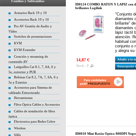
Familias y Subfamilias
ID0124 COMBO RATON Y LAPIZ con d
brillantes Logilink
Armarios Rack 19 y 10
"Conjunto d
diamantes de
Accesorios Rack 19 y 10
brillante" d
Pro AV Gestión de Audio y
diamantes d
Vídeo
lápiz táctil 
Switches de presentaciones
atención. R
habitual co
KVM
conjunto o r
KVM Extender
y alegra su 
Creación y streaming de
14,87 €
Añadir a la 
contenido AV
Stock : 0
Latiguillos Cat 8.1, 7, 6A, 6 y
Descripción 
5e, extrerior y PUR
Bobinas Cat 8.2, 7A, 7, 6A, 6 y
5e y Exterior
Accesorios para Sistema de
cableado Estructurado
Herramientas
Fibra Optica Cables y Accesorios
Cables de instalación de fibra
óptica
Electronica para Redes Cobre
Wireless
ID0010 Mini Ratón Optico 800DPI Negro
SAIs