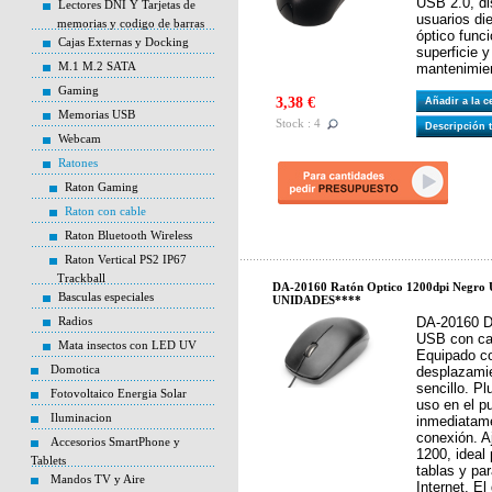
USB 2.0, di
Lectores DNI Y Tarjetas de
usuarios di
memorias y codigo de barras
óptico func
Cajas Externas y Docking
superficie y
M.1 M.2 SATA
mantenimie
Gaming
3,38 €
Añadir a la 
Memorias USB
Stock : 4
Descripción 
Webcam
Ratones
Raton Gaming
Raton con cable
Raton Bluetooth Wireless
Raton Vertical PS2 IP67
Trackball
DA-20160 Ratón Optico 1200dpi Negro
Basculas especiales
UNIDADES****
Radios
DA-20160 D
USB con cab
Mata insectos con LED UV
Equipado co
Domotica
desplazamie
sencillo. Pl
Fotovoltaico Energia Solar
uso en el p
Iluminacion
inmediatam
conexión. A
Accesorios SmartPhone y
1200, ideal 
Tablets
tablas y pa
Mandos TV y Aire
Internet. El