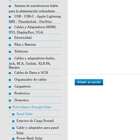
Sistema de transferencia fiable
para la alimentación redundante
USB - USB-C - Apple Lightning
MPI - Thunderbolt - FireWire
Cables y Adaptadores HDMI,
DVI, DisplayPort, VGA
Electricidad
Pilas y Baterias
Telefonia
Cables y adaptadores Audio,
Jack, RCA, Toslink, XLR PA,
Banana
Cables de Datos y SCSI
Organizador de cables
Añadir al carrito
Cargadores
Perifericos
Domotica
Fotovoltaico Energia Solar
Panel Solar
Estacion de Carga Portatil
Cable y adaptador para panel
Solar
Power Bank Solar