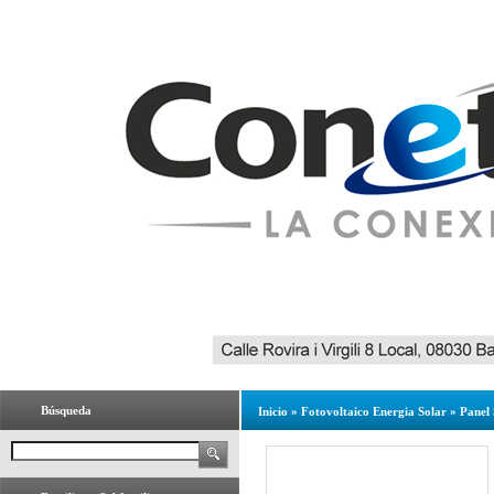
Búsqueda
Inicio
»
Fotovoltaico Energia Solar
»
Panel 