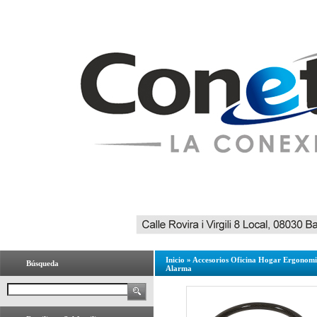
Inicio
»
Accesorios Oficina Hogar Ergonom
Búsqueda
Alarma