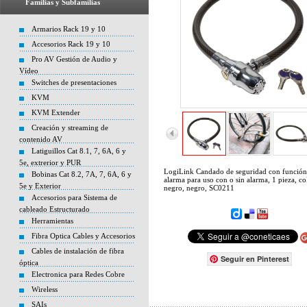
Familias y Subfamilias
Armarios Rack 19 y 10
Accesorios Rack 19 y 10
Pro AV Gestión de Audio y
Vídeo
Switches de presentaciones
KVM
KVM Extender
Creación y streaming de
contenido AV
Latiguillos Cat 8.1, 7, 6A, 6 y
5e, extrerior y PUR
LogiLink Candado de seguridad con función
Bobinas Cat 8.2, 7A, 7, 6A, 6 y
alarma para uso con o sin alarma, 1 pieza, co
5e y Exterior
negro, negro, SC0211
Accesorios para Sistema de
cableado Estructurado
Herramientas
Fibra Optica Cables y Accesorios
Cables de instalación de fibra
Seguir en Pinterest
óptica
Electronica para Redes Cobre
Wireless
SAIs