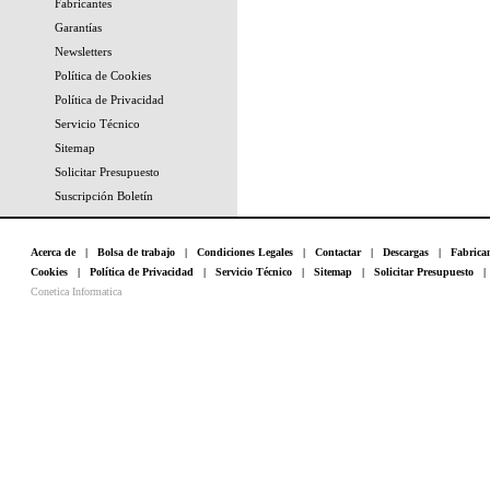
Fabricantes
Garantías
Newsletters
Política de Cookies
Política de Privacidad
Servicio Técnico
Sitemap
Solicitar Presupuesto
Suscripción Boletín
Acerca de
|
Bolsa de trabajo
|
Condiciones Legales
|
Contactar
|
Descargas
|
Fabrica
Cookies
|
Política de Privacidad
|
Servicio Técnico
|
Sitemap
|
Solicitar Presupuesto
Conetica Informatica