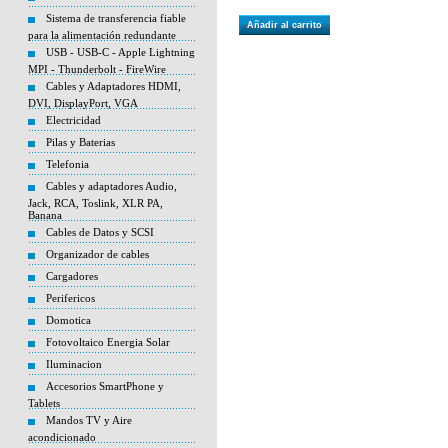
Sistema de transferencia fiable
Añadir al carrito
para la alimentación redundante
USB - USB-C - Apple Lightning
MPI - Thunderbolt - FireWire
Cables y Adaptadores HDMI,
DVI, DisplayPort, VGA
Electricidad
Pilas y Baterias
Telefonia
Cables y adaptadores Audio,
Jack, RCA, Toslink, XLR PA,
Banana
Cables de Datos y SCSI
Organizador de cables
Cargadores
Perifericos
Domotica
Fotovoltaico Energia Solar
Iluminacion
Accesorios SmartPhone y
Tablets
Mandos TV y Aire
acondicionado