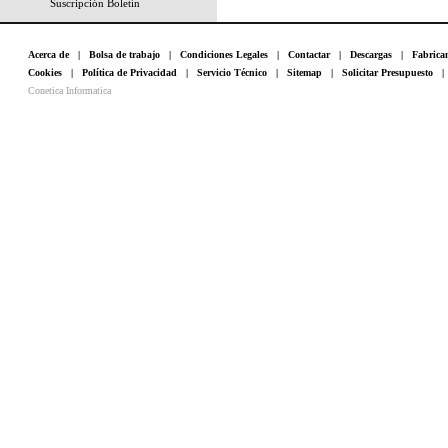
Suscripción Boletín
Acerca de
|
Bolsa de trabajo
|
Condiciones Legales
|
Contactar
|
Descargas
|
Fabrica
Cookies
|
Política de Privacidad
|
Servicio Técnico
|
Sitemap
|
Solicitar Presupuesto
Conetica Informatica