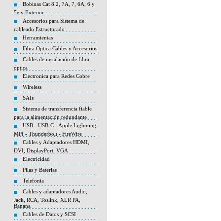
Bobinas Cat 8.2, 7A, 7, 6A, 6 y
5e y Exterior
Accesorios para Sistema de
cableado Estructurado
Herramientas
Fibra Optica Cables y Accesorios
Cables de instalación de fibra
óptica
Electronica para Redes Cobre
Wireless
SAIs
Sistema de transferencia fiable
para la alimentación redundante
USB - USB-C - Apple Lightning
MPI - Thunderbolt - FireWire
Cables y Adaptadores HDMI,
DVI, DisplayPort, VGA
Electricidad
Pilas y Baterias
Telefonia
Cables y adaptadores Audio,
Jack, RCA, Toslink, XLR PA,
Banana
Cables de Datos y SCSI