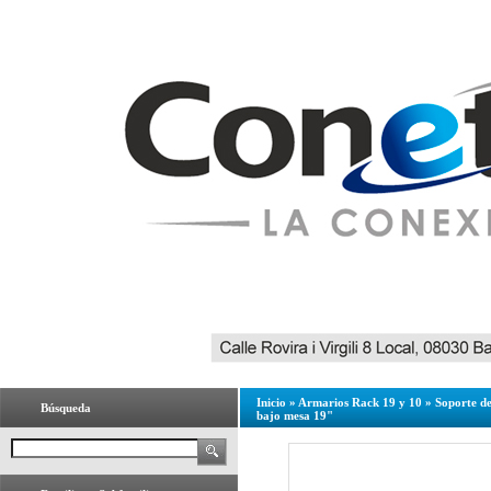
Inicio
»
Armarios Rack 19 y 10
»
Soporte d
Búsqueda
bajo mesa 19"