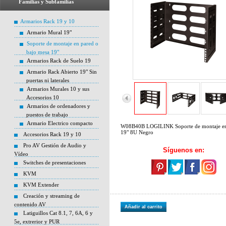
Familias y Subfamilias
Armarios Rack 19 y 10
Armario Mural 19"
Soporte de montaje en pared o
bajo mesa 19"
Armarios Rack de Suelo 19
Armario Rack Abierto 19" Sin
puertas ni laterales
Armarios Murales 10 y sus
Accesorios 10
Armarios de ordenadores y
puestos de trabajo
Armario Electrico compacto
W08B40B LOGILINK Soporte de montaje en
19" 8U Negro
Accesorios Rack 19 y 10
Pro AV Gestión de Audio y
Síguenos en:
Vídeo
Switches de presentaciones
KVM
KVM Extender
Creación y streaming de
contenido AV
Añadir al carrito
Latiguillos Cat 8.1, 7, 6A, 6 y
5e, extrerior y PUR