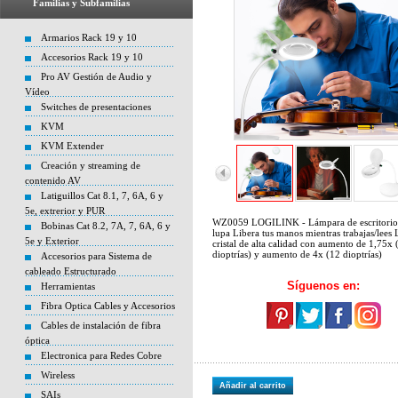
Familias y Subfamilias
Armarios Rack 19 y 10
Accesorios Rack 19 y 10
Pro AV Gestión de Audio y
Vídeo
Switches de presentaciones
KVM
KVM Extender
Creación y streaming de
contenido AV
Latiguillos Cat 8.1, 7, 6A, 6 y
5e, extrerior y PUR
WZ0059 LOGILINK - Lámpara de escritorio
Bobinas Cat 8.2, 7A, 7, 6A, 6 y
lupa Libera tus manos mientras trabajas/lees 
5e y Exterior
cristal de alta calidad con aumento de 1,75x 
dioptrías) y aumento de 4x (12 dioptrías)
Accesorios para Sistema de
cableado Estructurado
Síguenos en:
Herramientas
Fibra Optica Cables y Accesorios
Cables de instalación de fibra
óptica
Electronica para Redes Cobre
Wireless
Añadir al carrito
SAIs