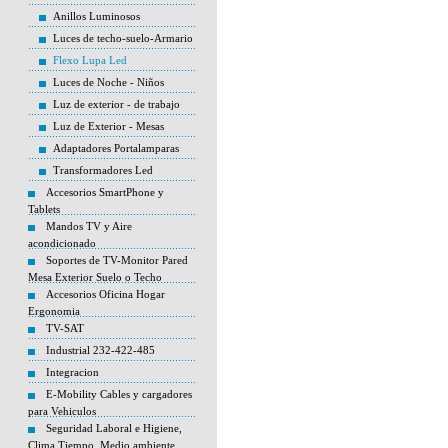
Anillos Luminosos
Luces de techo-suelo-Armario
Flexo Lupa Led
Luces de Noche - Niños
Luz de exterior - de trabajo
Luz de Exterior - Mesas
Adaptadores Portalamparas
Transformadores Led
Accesorios SmartPhone y
Tablets
Mandos TV y Aire
acondicionado
Soportes de TV-Monitor Pared
Mesa Exterior Suelo o Techo
Accesorios Oficina Hogar
Ergonomia
TV-SAT
Industrial 232-422-485
Integracion
E-Mobility Cables y cargadores
para Vehiculos
Seguridad Laboral e Higiene,
Clima Tiempo, Medio ambiente