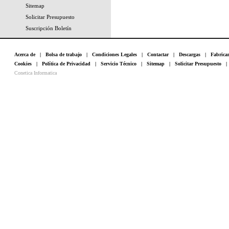
Sitemap
Solicitar Presupuesto
Suscripción Boletín
Acerca de
|
Bolsa de trabajo
|
Condiciones Legales
|
Contactar
|
Descargas
|
Fabrica
Cookies
|
Política de Privacidad
|
Servicio Técnico
|
Sitemap
|
Solicitar Presupuesto
Conetica Informatica