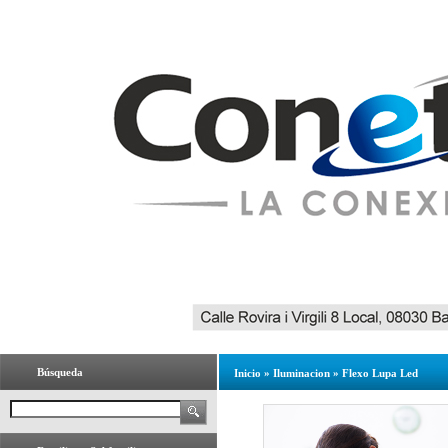
Búsqueda
Inicio
»
Iluminacion
»
Flexo Lupa Led