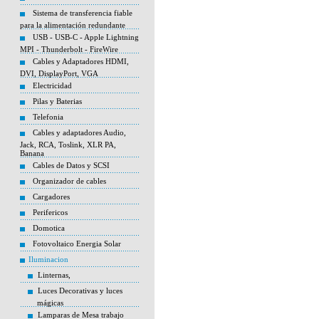
Sistema de transferencia fiable
para la alimentación redundante
USB - USB-C - Apple Lightning
MPI - Thunderbolt - FireWire
Cables y Adaptadores HDMI,
DVI, DisplayPort, VGA
Electricidad
Pilas y Baterias
Telefonia
Cables y adaptadores Audio,
Jack, RCA, Toslink, XLR PA,
Banana
Cables de Datos y SCSI
Organizador de cables
Cargadores
Perifericos
Domotica
Fotovoltaico Energia Solar
Iluminacion
Linternas,
Luces Decorativas y luces
mágicas
Lamparas de Mesa trabajo