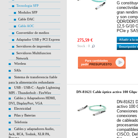
G constituy
Tecnologia SFP
conectivida
gran rendim
Modulos SFP
y son compa
Cable DAC
QDR/DDR/SD
12,5 G/10 G
Cable AOC
PCIe y SAS
Convertidor de medios
Adaptador USB y PCI Express
275,59 €
Añadir a la 
Stock : 0
Servidores de impresión
Descripción 
Servidores Multifuncion
Network
Wireless
SAIs
Sistema de transferencia fiable
para la alimentación redundante
USB - USB-C - Apple Lightning
DN-81621 Cable óptico activo 100 Gbp
MPI - Thunderbolt - FireWire
Cables y Adaptadores HDMI,
DN-81621 D
DVI, DisplayPort, VGA
activo 100
Electricidad
Conexiones 
Pilas y Baterias
conexiones I
de cableado
Telefonia
procesamie
Cables y adaptadores Audio,
compatibles
CISCO, Dell
Jack, RCA, Toslink, XLR PA,
Banana