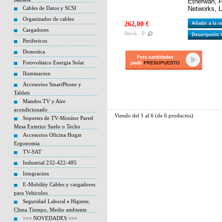
Etherwan, Fo
Cables de Datos y SCSI
Networks, 
Organizador de cables
262,00 €
Añadir a la 
Cargadores
Stock : 0
Descripción 
Perifericos
Domotica
Fotovoltaico Energia Solar
Iluminacion
Accesorios SmartPhone y
Tablets
Mandos TV y Aire
acondicionado
Viendo del
1
al
6
(de
6
productos)
Soportes de TV-Monitor Pared
Mesa Exterior Suelo o Techo
Accesorios Oficina Hogar
Ergonomia
TV-SAT
Industrial 232-422-485
Integracion
E-Mobility Cables y cargadores
para Vehiculos
Seguridad Laboral e Higiene,
Clima Tiempo, Medio ambiente
>>> NOVEDADES >>>