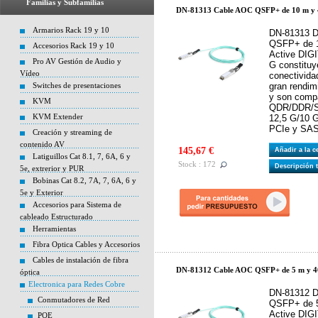
Familias y Subfamilias
DN-81313 Cable AOC QSFP+ de 10 m y
Armarios Rack 19 y 10
DN-81313 D
QSFP+ de 1
Accesorios Rack 19 y 10
Active DI
Pro AV Gestión de Audio y
G constituy
Vídeo
conectivida
Switches de presentaciones
gran rendim
y son compa
KVM
QDR/DDR/SD
KVM Extender
12,5 G/10 G
PCIe y SAS
Creación y streaming de
contenido AV
145,67 €
Añadir a la 
Latiguillos Cat 8.1, 7, 6A, 6 y
Stock : 172
Descripción 
5e, extrerior y PUR
Bobinas Cat 8.2, 7A, 7, 6A, 6 y
5e y Exterior
Accesorios para Sistema de
cableado Estructurado
Herramientas
Fibra Optica Cables y Accesorios
Cables de instalación de fibra
DN-81312 Cable AOC QSFP+ de 5 m y 4
óptica
Electronica para Redes Cobre
DN-81312 D
Conmutadores de Red
QSFP+ de 5
Active DI
POE