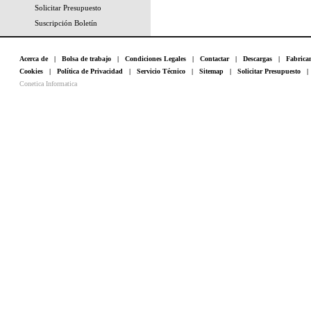
Solicitar Presupuesto
Suscripción Boletín
Acerca de
|
Bolsa de trabajo
|
Condiciones Legales
|
Contactar
|
Descargas
|
Fabrica
Cookies
|
Política de Privacidad
|
Servicio Técnico
|
Sitemap
|
Solicitar Presupuesto
Conetica Informatica