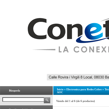
Inicio
»
Electronica para Redes Cobre
»
Tec
Búsqueda
AOC
Viendo del
1
al
6
(de
6
productos)