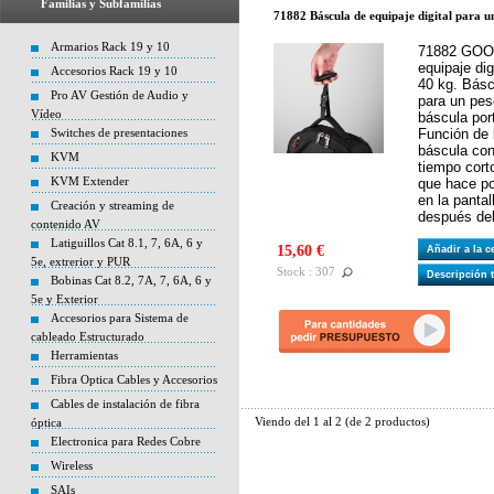
Familias y Subfamilias
71882 Báscula de equipaje digital para u
Armarios Rack 19 y 10
71882 GOOB
equipaje di
Accesorios Rack 19 y 10
40 kg. Báscu
Pro AV Gestión de Audio y
para un pes
Vídeo
báscula port
Switches de presentaciones
Función de 
báscula co
KVM
tiempo cort
KVM Extender
que hace po
en la panta
Creación y streaming de
después del
contenido AV
Latiguillos Cat 8.1, 7, 6A, 6 y
15,60 €
Añadir a la 
5e, extrerior y PUR
Stock : 307
Descripción 
Bobinas Cat 8.2, 7A, 7, 6A, 6 y
5e y Exterior
Accesorios para Sistema de
cableado Estructurado
Herramientas
Fibra Optica Cables y Accesorios
Cables de instalación de fibra
Viendo del
1
al
2
(de
2
productos)
óptica
Electronica para Redes Cobre
Wireless
SAIs