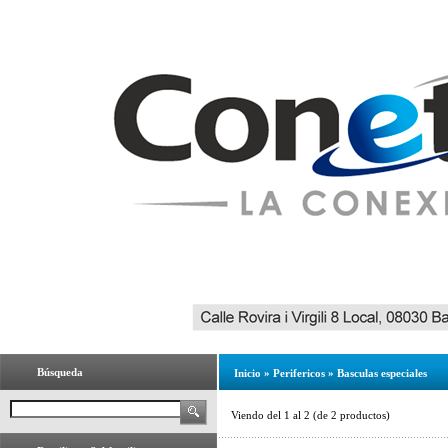
Búsqueda
Inicio
»
Perifericos
»
Basculas especiales
Viendo del
1
al
2
(de
2
productos)