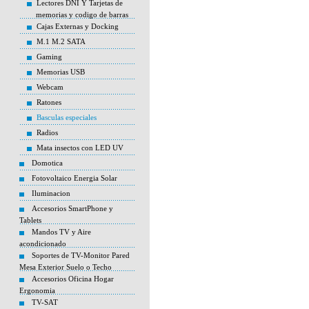
Lectores DNI Y Tarjetas de
memorias y codigo de barras
Cajas Externas y Docking
M.1 M.2 SATA
Gaming
Memorias USB
Webcam
Ratones
Basculas especiales
Radios
Mata insectos con LED UV
Domotica
Fotovoltaico Energia Solar
Iluminacion
Accesorios SmartPhone y
Tablets
Mandos TV y Aire
acondicionado
Soportes de TV-Monitor Pared
Mesa Exterior Suelo o Techo
Accesorios Oficina Hogar
Ergonomia
TV-SAT