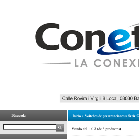
Búsqueda
Inicio
»
Switches de presentaciones
»
Serie 
Viendo del
1
al
3
(de
3
productos)