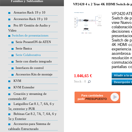
Familias y Subfamilias
VP2420 4 x 2 True 4K HDMI Switch de pr
Armarios Rack 19 y 10
VP2420 ATE
Switch de p
Accesorios Rack 19 y 10
view Nuevo
Pro AV Gestión de Audio y
colaboració
Vídeo
decisiones 
Switches de presentaciones
presentaci
Switch de p
Serie PresentON de ATEN
4K HDMI con
Serie Basica
experiencia
asombrosa 
Serie Colaborativa
resolución 
Serie con diseño integrado
conmutación
pantallas co
Interfaces de control
Accesorios Kits de montaje
1.046,65 €
Añadir a la 
KVM
Stock : 0
Descripción 
KVM Extender
Creación y streaming de
contenido AV
Latiguillos Cat 8.1, 7, 6A, 6 y
5e, extrerior y PUR
Bobinas Cat 8.2, 7A, 7, 6A, 6 y
5e y Exterior
Accesorios para Sistema de
cableado Estructurado