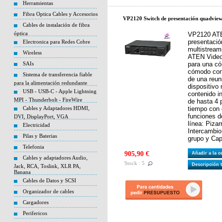
Herramientas
Fibra Optica Cables y Accesorios
VP2120 Switch de presentación quadview
Cables de instalación de fibra
óptica
VP2120 ATE
presentaci
Electronica para Redes Cobre
multistream
Wireless
ATEN Video 
SAIs
para una có
cómodo cont
Sistema de transferencia fiable
de una reun
para la alimentación redundante
dispositivo
USB - USB-C - Apple Lightning
contenido i
MPI - Thunderbolt - FireWire
de hasta 4 
Cables y Adaptadores HDMI,
tiempo con 
funciones d
DVI, DisplayPort, VGA
línea: Pizar
Electricidad
Intercambio
Pilas y Baterias
grupo y Cap
Telefonia
905,90 €
Añadir a la 
Cables y adaptadores Audio,
Stock : 5
Descripción 
Jack, RCA, Toslink, XLR PA,
Banana
Cables de Datos y SCSI
Organizador de cables
Cargadores
Perifericos