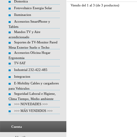
Domotica
Viendo del
1
al
3
(de
3
productos)
Fotovoltaico Energia Solar
Iluminacion
Accesorios SmartPhone y
Tablets
Mandos TV y Aire
acondicionado
Soportes de TV-Monitor Pared
Mesa Exterior Suelo o Techo
Accesorios Oficina Hogar
Ergonomia
TV-SAT
Industrial 232-422-485
Integracion
E-Mobility Cables y cargadores
para Vehiculos
Seguridad Laboral e Higiene,
Clima Tiempo, Medio ambiente
>>> NOVEDADES >>>
>>> MÁS VENDIDOS >>>
Cuenta