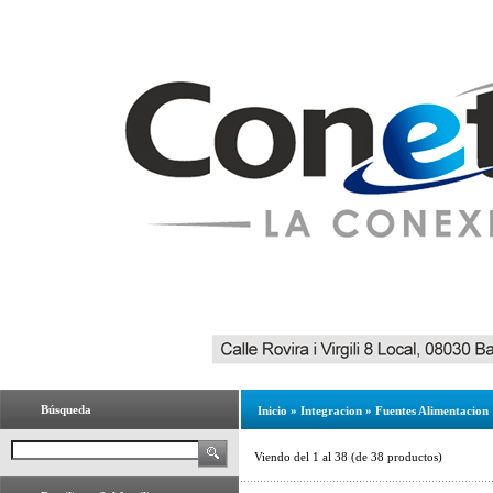
Búsqueda
Inicio
»
Integracion
»
Fuentes Alimentacion
Viendo del
1
al
38
(de
38
productos)