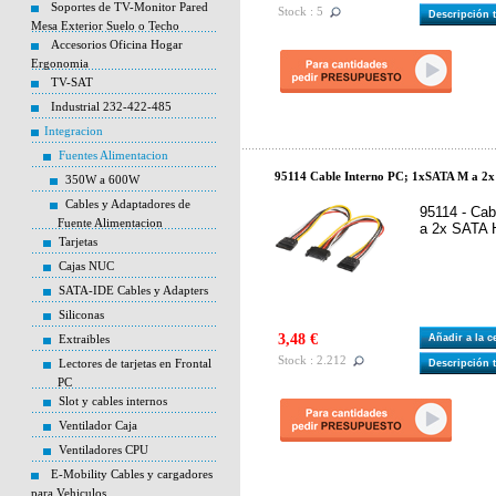
Soportes de TV-Monitor Pared
Stock : 5
Descripción 
Mesa Exterior Suelo o Techo
Accesorios Oficina Hogar
Ergonomia
TV-SAT
Industrial 232-422-485
Integracion
Fuentes Alimentacion
95114 Cable Interno PC; 1xSATA M a 2
350W a 600W
Cables y Adaptadores de
95114 - Ca
Fuente Alimentacion
a 2x SATA 
Tarjetas
Cajas NUC
SATA-IDE Cables y Adapters
Siliconas
3,48 €
Extraibles
Añadir a la 
Stock : 2.212
Lectores de tarjetas en Frontal
Descripción 
PC
Slot y cables internos
Ventilador Caja
Ventiladores CPU
E-Mobility Cables y cargadores
para Vehiculos