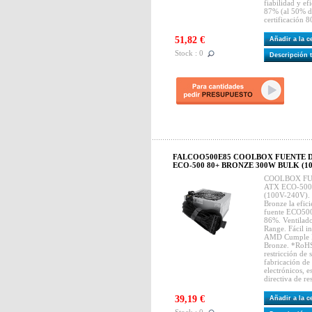
fiabilidad y ef
87% (al 50% d
certificación 
51,82 €
Añadir a la 
Stock : 0
Descripción 
FALCOO500E85 COOLBOX FUENTE D
ECO-500 80+ BRONZE 300W BULK (10
COOLBOX FU
ATX ECO-50
(100V-240V). G
Bronze la efic
fuente ECO500
86%. Ventilado
Range. Fácil i
AMD Cumple Ro
Bronze. *RoHS
restricción de 
fabricación de 
electrónicos, 
directiva de re
39,19 €
Añadir a la 