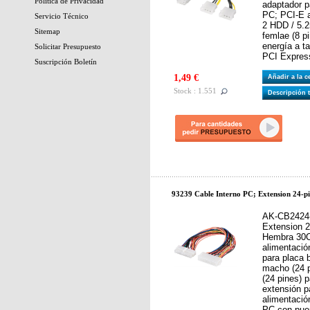
Política de Privacidad
adaptador pa
PC; PCI-E 
Servicio Técnico
2 HDD / 5.2
Sitemap
femlae (8 p
energía a ta
Solicitar Presupuesto
PCI Expres
Suscripción Boletín
1,49 €
Añadir a la 
Stock : 1.551
Descripción 
93239 Cable Interno PC; Extension 24-
AK-CB2424-
Extension 2
Hembra 30C
alimentació
para placa 
macho (24 
(24 pines) 
extensión p
alimentació
PC con pue