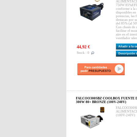
ALIMENTACI
750W 85%EFI.
conforme a la 
disponibles en 
potencias, las
destacan por su
del 85% (al 50
Con chasis de 
facilitar el mo
aire en el inte
ventilador sil
44,92 €
Añadir a la 
Stock : 0
Descripción 
FALCOO300SBZ COOLBOX FUENTE D
300W 80+ BRONZE (100V-240V)
FALCOO300S
ALIMENTACI
(100V-240V)