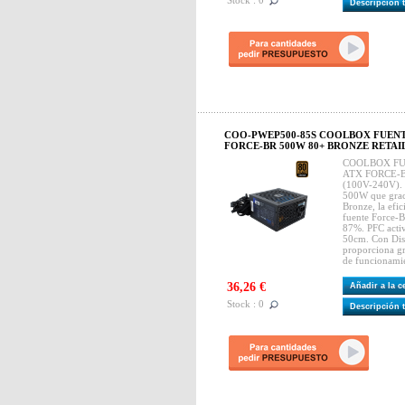
Stock : 0
Descripción 
COO-PWEP500-85S COOLBOX FUENT
FORCE-BR 500W 80+ BRONZE RETAIL 
COOLBOX FU
ATX FORCE-B
(100V-240V). 
500W que graci
Bronze, la efic
fuente Force-
87%. PFC activ
50cm. Con Dis
proporciona gr
de funcionami
36,26 €
Añadir a la 
Stock : 0
Descripción 