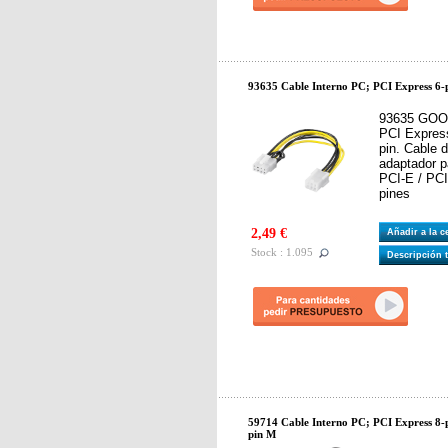
93635 Cable Interno PC; PCI Express 6-p
93635 GOOB
PCI Express
pin. Cable d
adaptador p
PCI-E / PCI
pines
2,49 €
Añadir a la 
Stock : 1.095
Descripción 
59714 Cable Interno PC; PCI Express 8-
pin M