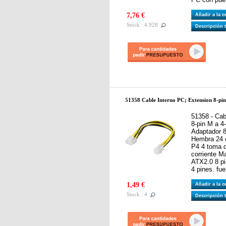
7,76 €
Añadir a la 
Stock : 4.928
Descripción 
51358 Cable Interno PC; Extension 8-pi
51358 - Cab
8-pin M a 4
Adaptador 8
Hembra 24 
P4 4 toma d
corriente Ma
ATX2.0 8 pi
4 pines. fu
1,49 €
Añadir a la 
Stock : 4
Descripción 