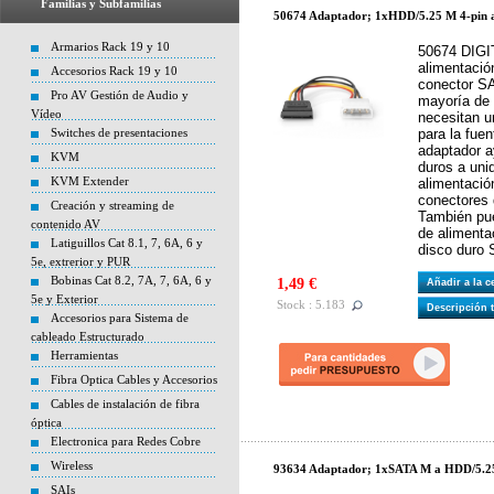
Familias y Subfamilias
50674 Adaptador; 1xHDD/5.25 M 4-pin 
Armarios Rack 19 y 10
50674 DIGI
alimentació
Accesorios Rack 19 y 10
conector S
Pro AV Gestión de Audio y
mayoría de 
Vídeo
necesitan u
Switches de presentaciones
para la fue
adaptador a
KVM
duros a uni
KVM Extender
alimentació
conectores 
Creación y streaming de
También pue
contenido AV
de alimenta
Latiguillos Cat 8.1, 7, 6A, 6 y
disco duro
5e, extrerior y PUR
Bobinas Cat 8.2, 7A, 7, 6A, 6 y
1,49 €
Añadir a la 
5e y Exterior
Stock : 5.183
Descripción 
Accesorios para Sistema de
cableado Estructurado
Herramientas
Fibra Optica Cables y Accesorios
Cables de instalación de fibra
óptica
Electronica para Redes Cobre
Wireless
93634 Adaptador; 1xSATA M a HDD/5.25
SAIs