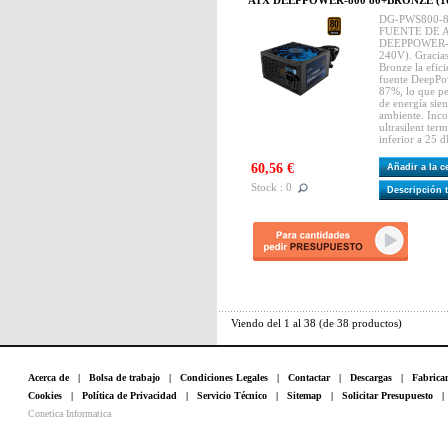
ATX DEEPPOWER-800 80+BRONZE (10
DG-PWS800-
FUENTE DE 
DEEPPOWER-
240V). Gracias 
Bronze la efic
fuente DeepPo
87%, lo que pe
de energía sie
ambiente. Inc
ultrasilent te
inferior a 25 d
60,56 €
Añadir a la 
Stock : 0
Descripción 
Viendo del
1
al
38
(de
38
productos)
Acerca de
|
Bolsa de trabajo
|
Condiciones Legales
|
Contactar
|
Descargas
|
Fabrica
Cookies
|
Política de Privacidad
|
Servicio Técnico
|
Sitemap
|
Solicitar Presupuesto
Conetica Informatica