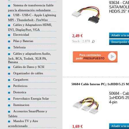
93634 - C
Sistema de transferencia fiable
SATA/MOLE
para la alimentación redundante
HDD/5.25" H
USB - USB-C - Apple Lightning
MPI - Thunderbolt - FireWire
Cables y Adaptadores HDMI,
DVI, DisplayPort, VGA
Electricidad
2,49 €
Añadir a la 
Pilas y Baterias
Stock : 2.878
Descripción 
Telefonia
Cables y adaptadores Audio,
Jack, RCA, Toslink, XLR PA,
Banana
Cables de Datos y SCSI
Organizador de cables
Cargadores
50684 Cable Interno PC; 1xHDD/5.25 M 
Perifericos
Domotica
50684 - Cab
1xHDD/5.25
Fotovoltaico Energia Solar
4-pin
Iluminacion
Accesorios SmartPhone y
Tablets
Mandos TV y Aire
acondicionado
1,69 €
Añadir a la 