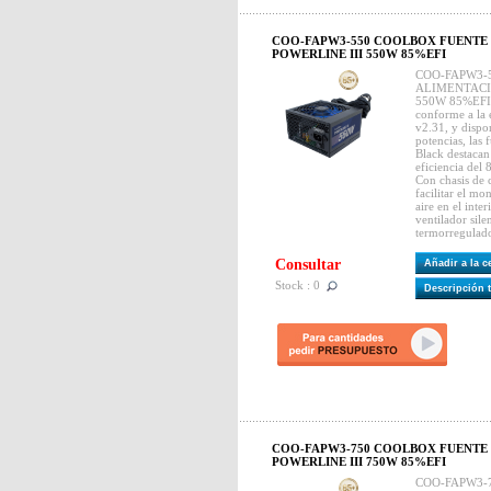
COO-FAPW3-550 COOLBOX FUENTE 
POWERLINE III 550W 85%EFI
COO-FAPW3-
ALIMENTACI
550W 85%EFI.
conforme a la 
v2.31, y dispon
potencias, las
Black destacan 
eficiencia del
Con chasis de 
facilitar el mo
aire en el inte
ventilador si
termorregulad
Consultar
Añadir a la 
Stock : 0
Descripción 
COO-FAPW3-750 COOLBOX FUENTE 
POWERLINE III 750W 85%EFI
COO-FAPW3-