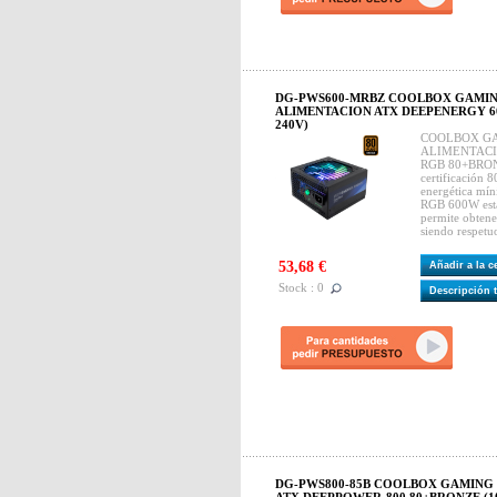
DG-PWS600-MRBZ COOLBOX GAMIN
ALIMENTACION ATX DEEPENERGY 60
240V)
COOLBOX G
ALIMENTACI
RGB 80+BRONZ
certificación 8
energética mí
RGB 600W está
permite obtene
siendo respetu
53,68 €
Añadir a la 
Stock : 0
Descripción 
DG-PWS800-85B COOLBOX GAMING 