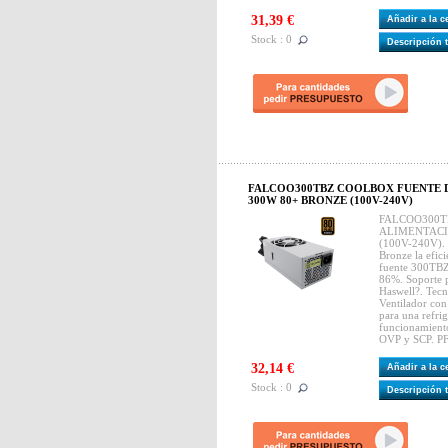
31,39 €
Añadir a la 
Stock : 0
Descripción 
FALCOO300TBZ COOLBOX FUENTE 
300W 80+ BRONZE (100V-240V)
FALCOO300T
ALIMENTACI
(100V-240V). G
Bronze la efic
fuente 300TBZ
86%. Soporte p
Haswell?. Tecn
Ventilador con
para una refri
funcionamiento
OVP y SCP. PF
32,14 €
Añadir a la 
Stock : 0
Descripción 