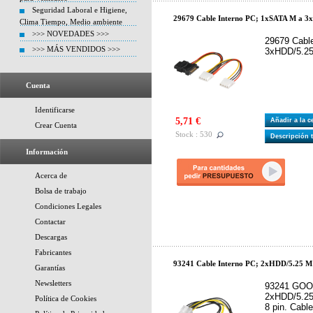
Seguridad Laboral e Higiene,
29679 Cable Interno PC; 1xSATA M a 3
Clima Tiempo, Medio ambiente
>>> NOVEDADES >>>
29679 Cabl
>>> MÁS VENDIDOS >>>
3xHDD/5.25
Cuenta
Identificarse
5,71 €
Añadir a la 
Crear Cuenta
Stock : 530
Descripción 
Información
Acerca de
Bolsa de trabajo
Condiciones Legales
Contactar
Descargas
Fabricantes
93241 Cable Interno PC; 2xHDD/5.25 M 
Garantías
Newsletters
93241 GOOG
2xHDD/5.25
Política de Cookies
8 pin. Cable