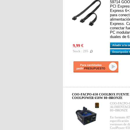
59714 GOOB
PCI Express
Express 6+2
para conect
alimentación
Express. Ca
conectar fu
PC modulare
duales de 6
9,99 €
Añadir a la 
Stock : 295
Descripción 
COO-FACPO-650 COOLBOX FUENTE 
COOLPOWER 650W 80+BRONZE
COO-FACPO-
ALIMENTACI
80+BRONZE
En formato AT
especificación
versiones de di
CoolPower 650