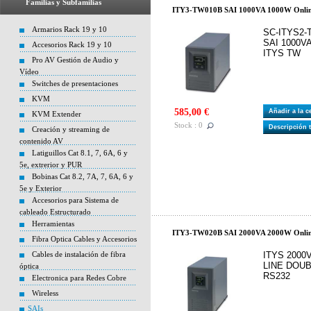
Familias y Subfamilias
ITY3-TW010B SAI 1000VA 1000W Onl
Armarios Rack 19 y 10
SC-ITYS2
SAI 1000V
Accesorios Rack 19 y 10
ITYS TW
Pro AV Gestión de Audio y
Vídeo
Switches de presentaciones
KVM
585,00 €
Añadir a la 
KVM Extender
Stock : 0
Descripción 
Creación y streaming de
contenido AV
Latiguillos Cat 8.1, 7, 6A, 6 y
5e, extrerior y PUR
Bobinas Cat 8.2, 7A, 7, 6A, 6 y
5e y Exterior
Accesorios para Sistema de
cableado Estructurado
Herramientas
ITY3-TW020B SAI 2000VA 2000W Onl
Fibra Optica Cables y Accesorios
Cables de instalación de fibra
ITYS 2000
LINE DOUB
óptica
RS232
Electronica para Redes Cobre
Wireless
SAIs