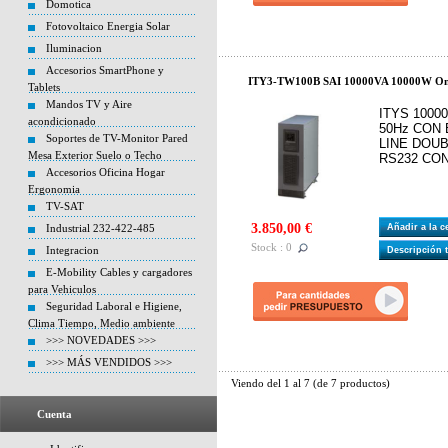
Domotica
Fotovoltaico Energia Solar
Iluminacion
Accesorios SmartPhone y
ITY3-TW100B SAI 10000VA 10000W O
Tablets
Mandos TV y Aire
ITYS 10000
acondicionado
50Hz CON 
Soportes de TV-Monitor Pared
LINE DOUB
Mesa Exterior Suelo o Techo
RS232 CO
Accesorios Oficina Hogar
Ergonomia
TV-SAT
3.850,00 €
Industrial 232-422-485
Añadir a la 
Stock : 0
Integracion
Descripción 
E-Mobility Cables y cargadores
para Vehiculos
Seguridad Laboral e Higiene,
Clima Tiempo, Medio ambiente
>>> NOVEDADES >>>
>>> MÁS VENDIDOS >>>
Viendo del
1
al
7
(de
7
productos)
Cuenta