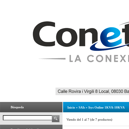
Búsqueda
Inicio
»
SAIs
»
Itys Online 1KVA-10KVA
Viendo del
1
al
7
(de
7
productos)