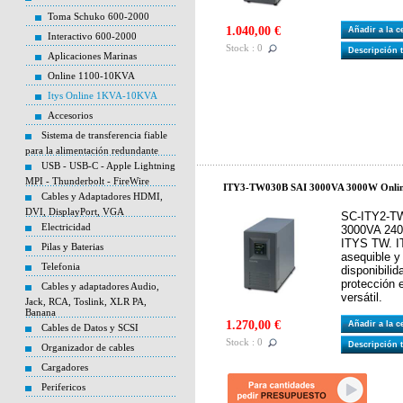
Toma Schuko 600-2000
1.040,00 €
Añadir a la 
Interactivo 600-2000
Stock : 0
Descripción 
Aplicaciones Marinas
Online 1100-10KVA
Itys Online 1KVA-10KVA
Accesorios
Sistema de transferencia fiable
para la alimentación redundante
USB - USB-C - Apple Lightning
MPI - Thunderbolt - FireWire
ITY3-TW030B SAI 3000VA 3000W Onl
Cables y Adaptadores HDMI,
DVI, DisplayPort, VGA
SC-ITY2-T
Electricidad
3000VA 24
ITYS TW. I
Pilas y Baterias
asequible y
Telefonia
disponibili
protección 
Cables y adaptadores Audio,
versátil.
Jack, RCA, Toslink, XLR PA,
Banana
1.270,00 €
Añadir a la 
Cables de Datos y SCSI
Stock : 0
Descripción 
Organizador de cables
Cargadores
Perifericos