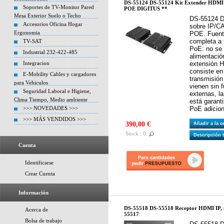
DS-55124 DS-55124 Kit Extender HDM
Soportes de TV-Monitor Pared
POE DIGITUS **
Mesa Exterior Suelo o Techo
DS-55124 D
Accesorios Oficina Hogar
sobre IP/C
Ergonomia
POE. Fuent
completa a 
TV-SAT
PoE: no se 
Industrial 232-422-485
alimentació
Integracion
extensión 
consiste en
E-Mobility Cables y cargadores
transmisión
para Vehiculos
vienen sin 
Seguridad Laboral e Higiene,
externas, l
Clima Tiempo, Medio ambiente
está garant
>>> NOVEDADES >>>
PoE adicion
>>> MÁS VENDIDOS >>>
390,00 €
Añadir a la 
Stock : 0
Descripción 
Cuenta
Identificarse
Crear Cuenta
Información
DS-55518 DS-55518 Receptor HDMI IP, u
Acerca de
55517
Bolsa de trabajo