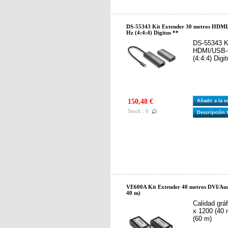
DS-55343 Kit Extender 30 metros HDMI
Hz (4:4:4) Digitus **
DS-55343 K
HDMI/USB-C
(4:4:4) Digi
150,48 €
Añadir a la 
Stock : 0
Descripción 
VE600A Kit Extender 40 metros DVI/Audi
40 m)
Calidad grá
x 1200 (40 
(60 m)