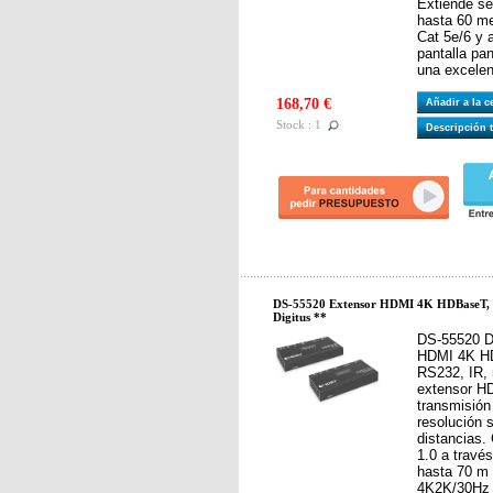
Extiende s
hasta 60 me
Cat 5e/6 y 
pantalla pa
una excelen
168,70 €
Añadir a la 
Stock : 1
Descripción 
DS-55520 Extensor HDMI 4K HDBaseT, 7
Digitus **
DS-55520 D
HDMI 4K HD
RS232, IR, n
extensor H
transmisión
resolución 
distancias
1.0 a travé
hasta 70 m
4K2K/30Hz (