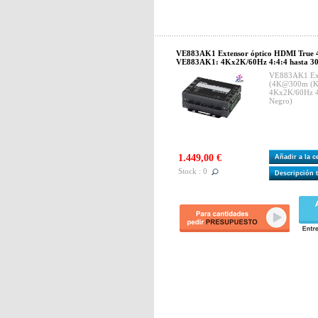
VE883AK1 Extensor óptico HDMI True
VE883AK1: 4Kx2K/60Hz 4:4:4 hasta 3
VE883AK1 Ext
(4K@300m (K
4Kx2K/60Hz 4
Negro)
1.449,00 €
Añadir a la 
Stock : 0
Descripción 