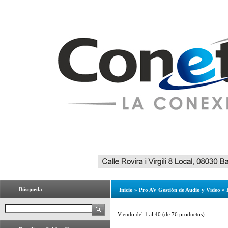
Búsqueda
Inicio
»
Pro AV Gestión de Audio y Vídeo
»
Viendo del
1
al
40
(de
76
productos)