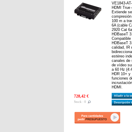
VE1843-AT-
HDMI True 
Extiende s
compresión 
100 m a tra
6A (cable C
2920 Cat 6a
HDBaseT 3.0
Compatible 
HDBaseT 3.0
calidad, IR
bidirecciona
estéreo ind
canales de 
de vídeo su
a 60 Hz (4:
HDR 10+ y D
funciones d
incrustació
HDMI.
728,42 €
Añadir a la 
Stock : 0
Descripción 