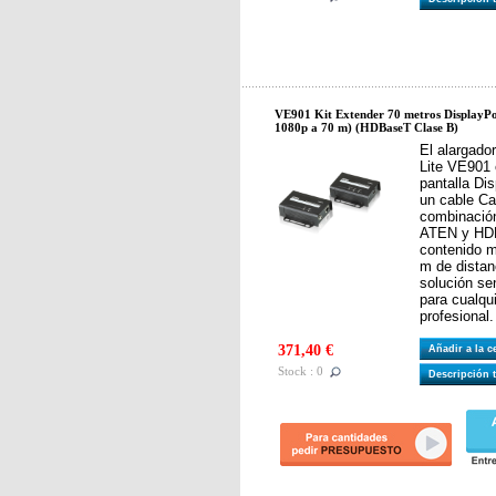
VE901 Kit Extender 70 metros DisplayP
1080p a 70 m) (HDBaseT Clase B)
El alargado
Lite VE901 
pantalla Di
un cable Ca
combinación
ATEN y HDB
contenido m
m de distan
solución sen
para cualqu
profesional.
371,40 €
Añadir a la 
Stock : 0
Descripción 