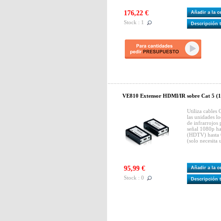
176,22 €
Añadir a la 
Stock : 1
Descripción 
VE810 Extensor HDMI/IR sobre Cat 5 (1
Utiliza cables 
las unidades l
de infrarrojos
señal 1080p ha
(HDTV) hasta 
(solo necesita 
95,99 €
Añadir a la 
Stock : 0
Descripción 