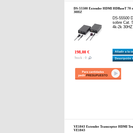
DS-55500 Extender HDMI HDBaseT 70 
30HZ
DS-55500 D
sobre Cat.
4k-2k 30HZ
198,00 €
Añadir a la 
Stock : 0
Descripción 
VE1843 Extender Transceptor HDMI Tr
VE1843