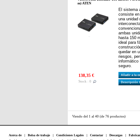
m) ATEN
El sistema 
consiste en
una unidad 
interconect
convenciona
ambas unid
hasta 150 m
ideal para f
construcció
quedar en u
riesgos, pe
informático 
seguro.
138,35 €
Añadir a la 
Stock : 0
Descripción 
Viendo del
1
al
40
(de
76
productos)
Acerca de
|
Bolsa de trabajo
|
Condiciones Legales
|
Contactar
|
Descargas
|
Fabrica