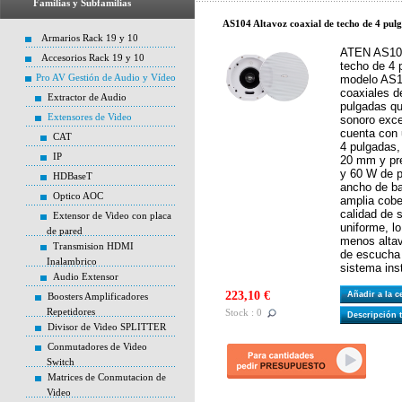
Familias y Subfamilias
AS104 Altavoz coaxial de techo de 4 pu
Armarios Rack 19 y 10
ATEN AS104
Accesorios Rack 19 y 10
techo de 4
Pro AV Gestión de Audio y Vídeo
modelo AS1
coaxiales d
Extractor de Audio
pulgadas qu
Extensores de Video
sonoro exce
cuenta con 
CAT
4 pulgadas,
IP
20 mm y pr
y 60 W de p
HDBaseT
ancho de b
Optico AOC
amplia cobe
calidad de 
Extensor de Video con placa
uniforme, lo
de pared
menos altav
Transmision HDMI
de escucha 
Inalambrico
sistema ins
Audio Extensor
223,10 €
Añadir a la 
Boosters Amplificadores
Repetidores
Stock : 0
Descripción 
Divisor de Video SPLITTER
Conmutadores de Video
Switch
Matrices de Conmutacion de
Video