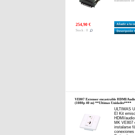
transmisión de
254,90 €
Añadir a la 
Stock : 0
Descripción 
VE807 Extensor encastrable HDMI/Audio
(1080p 40 m) **Ultimas Unidades****
ULTIMAS 
El Kit emis
HDMI/audio 
MK VE807 e
instalarse 
conexiones 