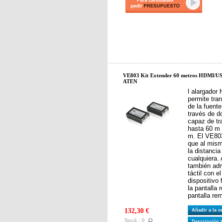
VE803 Kit Extender 60 metros HDMI/USB
ATEN
l alargado
permite tra
de la fuent
través de d
capaz de tr
hasta 60 m 
m. El VE80
que al mism
la distanci
cualquiera.
también adm
táctil con e
dispositivo
la pantalla 
pantalla re
132,30 €
Añadir a la 
Stock : 0
Descripción 