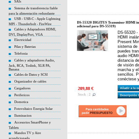
SAIs
Sistema de transferencia fiable
para la alimentación redundante
USB - USB-C - Apple Lightning
DS-55320 DIGITUS Transmisor HDMI ina
MPI - Thunderbolt - FireWire
adicional para DS-55319)
Cables y Adaptadores HDMI,
DS-55320 -
DVI, DisplayPort, VGA
HDMI inalám
Electricidad
Present Min
sistema de 
Pilas y Baterias
puedes tran
Telefonia
audio HDMI
distancia d
Cables y adaptadores Audio,
de visión di
Jack, RCA, Toslink, XLR PA,
Banana
marcha y e
sencillos. 
Cables de Datos y SCSI
conéctese 
Organizador de cables
Cargadores
209,88 €
Añadir a la 
Stock : 2
Perifericos
Descripción 
Domotica
Fotovoltaico Energia Solar
Iluminacion
Accesorios SmartPhone y
Tablets
Mandos TV y Aire
acondicionado