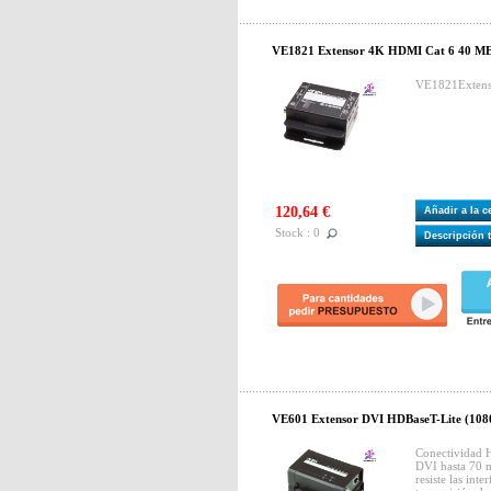
VE1821 Extensor 4K HDMI Cat 6 40 
VE1821Exten
120,64 €
Añadir a la 
Stock : 0
Descripción 
VE601 Extensor DVI HDBaseT-Lite (108
Conectividad 
DVI hasta 70 
resiste las inte