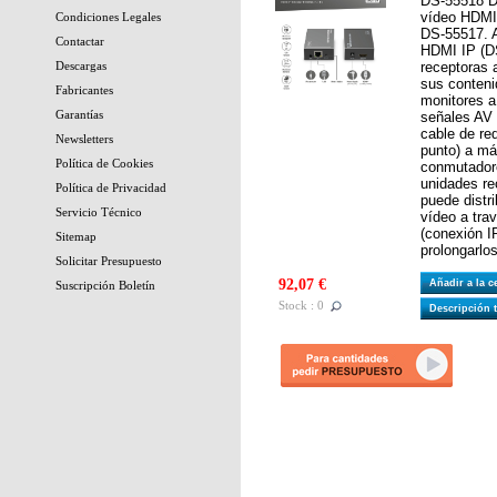
DS-55518 D
vídeo HDMI 
Condiciones Legales
DS-55517. A
Contactar
HDMI IP (D
Descargas
receptoras 
sus conteni
Fabricantes
monitores a 
Garantías
señales AV 
cable de re
Newsletters
punto) a m
Política de Cookies
conmutadore
unidades re
Política de Privacidad
puede distr
Servicio Técnico
vídeo a trav
(conexión I
Sitemap
prolongarlos
Solicitar Presupuesto
92,07 €
Añadir a la 
Suscripción Boletín
Stock : 0
Descripción 