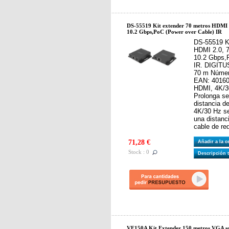
DS-55519 Kit extender 70 metros HDMI 
10.2 Gbps,PoC (Power over Cable) IR
DS-55519 Ki
HDMI 2.0, 
10.2 Gbps,
IR. DIGITU
70 m Númer
EAN: 40160
HDMI, 4K/3
Prolonga se
distancia d
4K/30 Hz se
una distanc
cable de re
71,28 €
Añadir a la 
Stock : 0
Descripción 
VE150A Kit Extender 150 metros VGA so