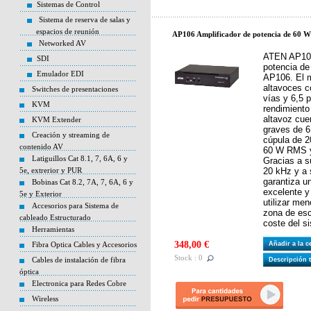
Sistemas de Control
Sistema de reserva de salas y
espacios de reunión
AP106 Amplificador de potencia de 60
Networked AV
ATEN AP106
SDI
potencia d
Emulador EDI
AP106. El 
altavoces c
Switches de presentaciones
vías y 6,5 
KVM
rendimiento
altavoz cue
KVM Extender
graves de 6
Creación y streaming de
cúpula de 2
contenido AV
60 W RMS y
Latiguillos Cat 8.1, 7, 6A, 6 y
Gracias a s
5e, extrerior y PUR
20 kHz y a 
garantiza u
Bobinas Cat 8.2, 7A, 7, 6A, 6 y
excelente y
5e y Exterior
utilizar men
Accesorios para Sistema de
zona de esc
cableado Estructurado
coste del s
Herramientas
348,00 €
Fibra Optica Cables y Accesorios
Añadir a la 
Stock : 0
Cables de instalación de fibra
Descripción 
óptica
Electronica para Redes Cobre
Wireless