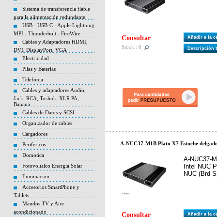
Sistema de transferencia fiable
para la alimentación redundante
USB - USB-C - Apple Lightning
MPI - Thunderbolt - FireWire
Consultar
Añadir a la 
Cables y Adaptadores HDMI,
Stock : 0
Descripción 
DVI, DisplayPort, VGA
Electricidad
Pilas y Baterias
Telefonia
Cables y adaptadores Audio,
Jack, RCA, Toslink, XLR PA,
Banana
Cables de Datos y SCSI
Organizador de cables
Cargadores
A-NUC37-M1B Plato X7 Estuche delgado s
Perifericos
Domotica
A-NUC37-M
Fotovoltaico Energia Solar
Intel NUC P
NUC (Brd Sp
Iluminacion
Accesorios SmartPhone y
Tablets
Mandos TV y Aire
acondicionado
Consultar
Añadir a la 