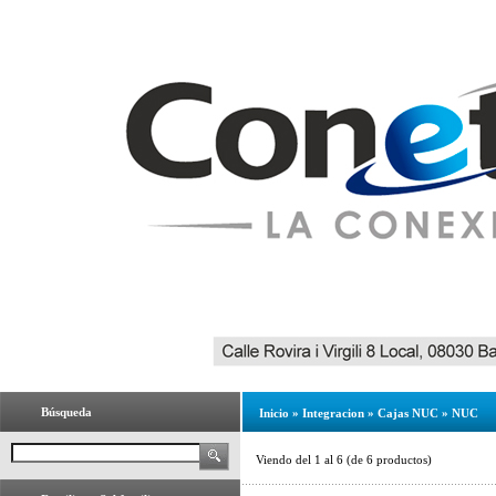
Búsqueda
Inicio
»
Integracion
»
Cajas NUC
»
NUC
Viendo del
1
al
6
(de
6
productos)