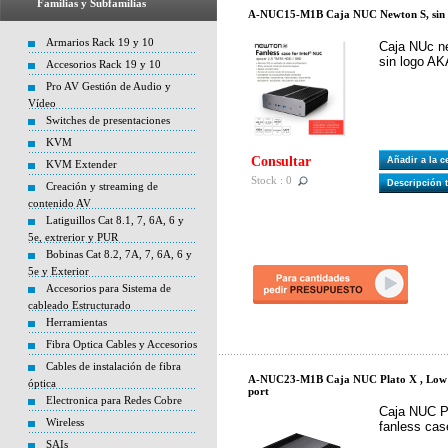
Familias y Subfamilias
A-NUC15-M1B Caja NUC Newton S, sin v
Armarios Rack 19 y 10
Caja NUc ne
sin logo A
Accesorios Rack 19 y 10
Pro AV Gestión de Audio y
Vídeo
Switches de presentaciones
KVM
Consultar
Añadir a la 
KVM Extender
Stock : 0
Descripción 
Creación y streaming de
contenido AV
Latiguillos Cat 8.1, 7, 6A, 6 y
5e, extrerior y PUR
Bobinas Cat 8.2, 7A, 7, 6A, 6 y
5e y Exterior
Accesorios para Sistema de
cableado Estructurado
Herramientas
Fibra Optica Cables y Accesorios
Cables de instalación de fibra
A-NUC23-M1B Caja NUC Plato X , Low pro
óptica
port
Electronica para Redes Cobre
Caja NUC Pl
Wireless
fanless case
SAIs