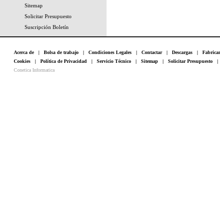
Sitemap
Solicitar Presupuesto
Suscripción Boletín
Acerca de
|
Bolsa de trabajo
|
Condiciones Legales
|
Contactar
|
Descargas
|
Fabrica
Cookies
|
Política de Privacidad
|
Servicio Técnico
|
Sitemap
|
Solicitar Presupuesto
Conetica Informatica