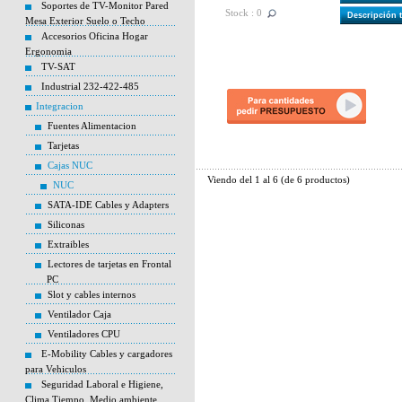
Soportes de TV-Monitor Pared
Stock : 0
Descripción 
Mesa Exterior Suelo o Techo
Accesorios Oficina Hogar
Ergonomia
TV-SAT
Industrial 232-422-485
Integracion
Fuentes Alimentacion
Tarjetas
Cajas NUC
Viendo del
1
al
6
(de
6
productos)
NUC
SATA-IDE Cables y Adapters
Siliconas
Extraibles
Lectores de tarjetas en Frontal
PC
Slot y cables internos
Ventilador Caja
Ventiladores CPU
E-Mobility Cables y cargadores
para Vehiculos
Seguridad Laboral e Higiene,
Clima Tiempo, Medio ambiente