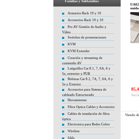
Familias y Subfamilias
UA027
unida
Armarios Rack 19 y 10
Accesorios Rack 19 y 10
Pro AV Gestión de Audio y
Vídeo
Switches de presentaciones
KVM
KVM Extender
Creación y streaming de
contenido AV
Latiguillos Cat 8.1, 7, 6A, 6 y
5e, extrerior y PUR
Bobinas Cat 8.2, 7A, 7, 6A, 6 y
5e y Exterior
85,4
Accesorios para Sistema de
cableado Estructurado
Stock
Herramientas
Fibra Optica Cables y Accesorios
Cables de instalación de fibra
Viendo d
óptica
Electronica para Redes Cobre
Wireless
SAIs