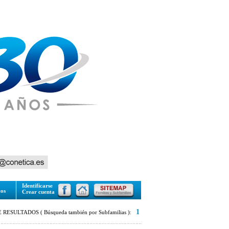
Identificarse
tos
Crear cuenta
1
RESULTADOS ( Búsqueda también por Subfamilias ):