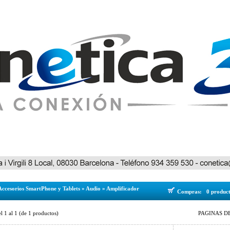
Accesorios SmartPhone y Tablets
»
Audio
»
Amplificador
Compras:
0 produc
el
1
al
1
(de
1
productos)
PAGINAS DE 