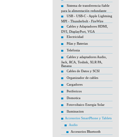
Sistema de transferencia fiable
para la alimentación redundante
USB - USB-C - Apple Lightning
MPI - Thunderbolt - FireWire
Cables y Adaptadores HDMI,
DVI, DisplayPort, VGA
Electricidad
Pilas y Baterias
Telefonia
Cables y adaptadores Audio,
Jack, RCA, Toslink, XLR PA,
Banana
Cables de Datos y SCSI
Organizador de cables
Cargadores
Perifericos
Domotica
Fotovoltaico Energia Solar
Iluminacion
Accesorios SmartPhone y Tablets
Audio
Accesorios Bluetooth