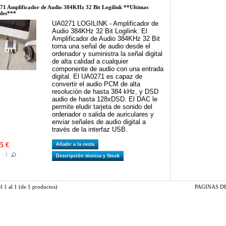
1 Amplificador de Audio 384KHz 32 Bit Logilink **Ultimas
des***
UA0271 LOGILINK - Amplificador de
Audio 384KHz 32 Bit Logilink. El
Amplificador de Audio 384KHz 32 Bit
toma una señal de audio desde el
ordenador y suministra la señal digital
de alta calidad a cualquier
componente de audio con una entrada
digital. El UA0271 es capaz de
convertir el audio PCM de alta
resolución de hasta 384 kHz, y DSD
audio de hasta 128xDSD. El DAC le
permite eludir tarjeta de sonido del
ordenador o salida de auriculares y
enviar señales de audio digital a
través de la interfaz USB.
5 €
Añadir a la cesta
 : 1
Descripción técnica y Stock
el
1
al
1
(de
1
productos)
PAGINAS DE 