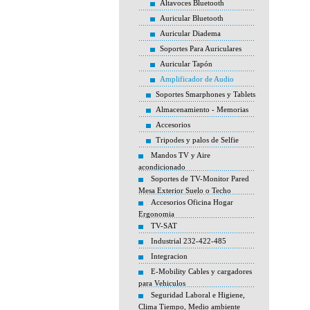
Altavoces Bluetooth
Auricular Bluetooth
Auricular Diadema
Soportes Para Auriculares
Auricular Tapón
Amplificador de Audio
Soportes Smarphones y Tablets
Almacenamiento - Memorias
Accesorios
Tripodes y palos de Selfie
Mandos TV y Aire
acondicionado
Soportes de TV-Monitor Pared
Mesa Exterior Suelo o Techo
Accesorios Oficina Hogar
Ergonomia
TV-SAT
Industrial 232-422-485
Integracion
E-Mobility Cables y cargadores
para Vehiculos
Seguridad Laboral e Higiene,
Clima Tiempo, Medio ambiente