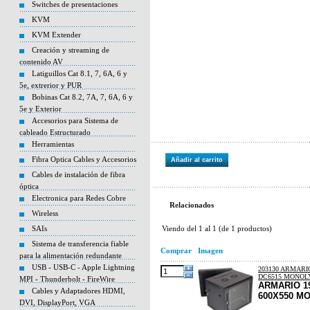
Switches de presentaciones
KVM
KVM Extender
Creación y streaming de
contenido AV
Latiguillos Cat 8.1, 7, 6A, 6 y
5e, extrerior y PUR
Bobinas Cat 8.2, 7A, 7, 6A, 6 y
5e y Exterior
Accesorios para Sistema de
cableado Estructurado
Herramientas
Fibra Optica Cables y Accesorios
Añadir al carrito
Cables de instalación de fibra
óptica
Electronica para Redes Cobre
Relacionados
Wireless
SAIs
Viendo del
1
al
1
(de
1
productos)
Sistema de transferencia fiable
Comprar
Imagen
para la alimentación redundante
USB - USB-C - Apple Lightning
203130 ARMARI
DC6515 MONOL
MPI - Thunderbolt - FireWire
ARMARIO 1
Cables y Adaptadores HDMI,
600X550 M
DVI, DisplayPort, VGA