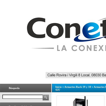
Inicio
»
Armarios Rack 19 y 10
»
Armarios 
Búsqueda
42U