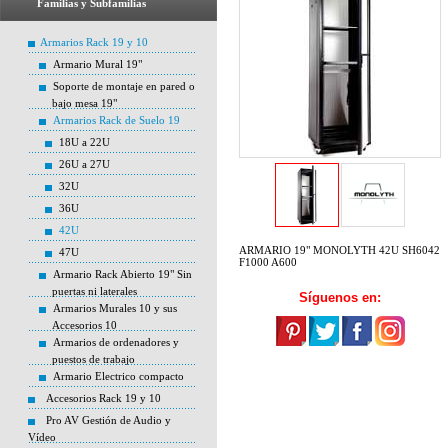
Familias y Subfamilias
Armarios Rack 19 y 10
Armario Mural 19"
Soporte de montaje en pared o
bajo mesa 19"
Armarios Rack de Suelo 19
18U a 22U
26U a 27U
32U
36U
42U
ARMARIO 19" MONOLYTH 42U SH6042
47U
F1000 A600
Armario Rack Abierto 19" Sin
puertas ni laterales
Síguenos en:
Armarios Murales 10 y sus
Accesorios 10
Armarios de ordenadores y
puestos de trabajo
Armario Electrico compacto
Accesorios Rack 19 y 10
Pro AV Gestión de Audio y
Vídeo