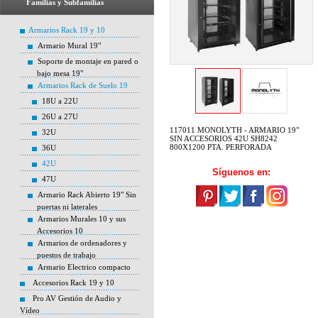
Familias y Subfamilias
Armarios Rack 19 y 10
Armario Mural 19"
Soporte de montaje en pared o
bajo mesa 19"
Armarios Rack de Suelo 19
18U a 22U
26U a 27U
117011 MONOLYTH - ARMARIO 19"
32U
SIN ACCESORIOS 42U SH8242
800X1200 PTA. PERFORADA
36U
42U
Síguenos en:
47U
Armario Rack Abierto 19" Sin
puertas ni laterales
Armarios Murales 10 y sus
Accesorios 10
Armarios de ordenadores y
puestos de trabajo
Armario Electrico compacto
Accesorios Rack 19 y 10
Pro AV Gestión de Audio y
Vídeo