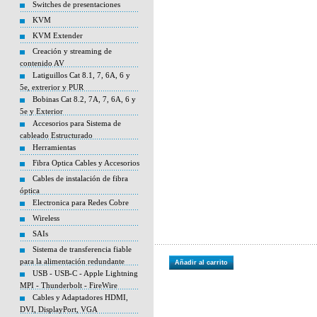
Switches de presentaciones
KVM
KVM Extender
Creación y streaming de
contenido AV
Latiguillos Cat 8.1, 7, 6A, 6 y
5e, extrerior y PUR
Bobinas Cat 8.2, 7A, 7, 6A, 6 y
5e y Exterior
Accesorios para Sistema de
cableado Estructurado
Herramientas
Fibra Optica Cables y Accesorios
Cables de instalación de fibra
óptica
Electronica para Redes Cobre
Wireless
SAIs
Sistema de transferencia fiable
para la alimentación redundante
Añadir al carrito
USB - USB-C - Apple Lightning
MPI - Thunderbolt - FireWire
Cables y Adaptadores HDMI,
DVI, DisplayPort, VGA