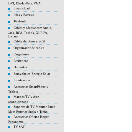
DVI, DisplayPort, VGA
Electricidad
Pilas y Baterias
Telefonia
Cables y adaptadores Audio,
Jack, RCA, Toslink, XLR PA,
Banana
Cables de Datos y SCSI
Organizador de cables
Cargadores
Perifericos
Domotica
Fotovoltaico Energia Solar
Iluminacion
Accesorios SmartPhone y
Tablets
Mandos TV y Aire
acondicionado
Soportes de TV-Monitor Pared
Mesa Exterior Suelo o Techo
Accesorios Oficina Hogar
Ergonomia
TV-SAT