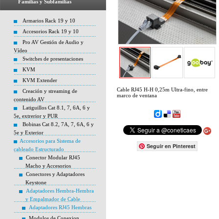
Familias y Subfamilias
Armarios Rack 19 y 10
Accesorios Rack 19 y 10
Pro AV Gestión de Audio y
Vídeo
Switches de presentaciones
KVM
KVM Extender
Cable RJ45 H-H 0,25m Ultra-fino, entre
Creación y streaming de
marco de ventana
contenido AV
Latiguillos Cat 8.1, 7, 6A, 6 y
5e, extrerior y PUR
Bobinas Cat 8.2, 7A, 7, 6A, 6 y
5e y Exterior
Accesorios para Sistema de
Seguir en Pinterest
cableado Estructurado
Conector Modular RJ45
Macho y Accesorios
Conectores y Adaptadores
Keystone
Adaptadores Hembra-Hembra
y Empalmador de Cable
Adaptadores RJ45 Hembras
Modulos de Conexion