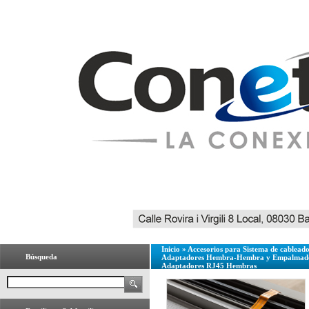
Inicio
»
Accesorios para Sistema de cablead
Búsqueda
Adaptadores Hembra-Hembra y Empalmado
Adaptadores RJ45 Hembras