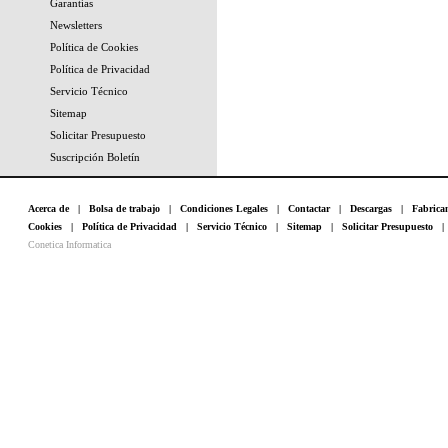
Garantías
Newsletters
Política de Cookies
Política de Privacidad
Servicio Técnico
Sitemap
Solicitar Presupuesto
Suscripción Boletín
Acerca de
|
Bolsa de trabajo
|
Condiciones Legales
|
Contactar
|
Descargas
|
Fabrica
Cookies
|
Política de Privacidad
|
Servicio Técnico
|
Sitemap
|
Solicitar Presupuesto
Conetica Informatica