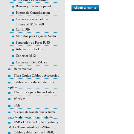
Rosetas y Placas de pared
Añadir al carrito
Puntos de Consolidacion
Conector y adaptadores
Industrial IP67-IP68
Carril DIN
Modulos para Cajas de Suelo
Separador de Pares RJ45
Adaptador RJ a DB
Conector M12
Conector UG-UR-UY2
Herramientas
Fibra Optica Cables y Accesorios
Cables de instalación de fibra
óptica
Electronica para Redes Cobre
Wireless
SAIs
Sistema de transferencia fiable
para la alimentación redundante
USB - USB-C - Apple Lightning
MPI - Thunderbolt - FireWire
Cables y Adaptadores HDMI,