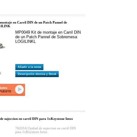
montaje en Carril DIN de un Patch Pannel de
GILINK
MP0049 Kit de montaje en Carril DIN
de un Patch Pannel de Sobremesa
LOGILINKL
Añadir a la cesta
Descripción técnica y Stock
e sujeccion en carril DIN para 1xKeystone Intos
76203A Unidad de sujeccion en carril DIN
para 1xKeystone Intos