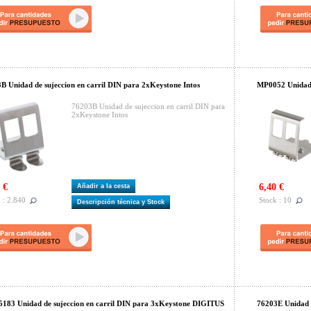
B Unidad de sujeccion en carril DIN para 2xKeystone Intos
MP0052 Unidad d
76203B Unidad de sujeccion en carril DIN para
2xKeystone Intos
 €
6,40 €
Añadir a la cesta
 : 2.840
Stock : 10
Descripción técnica y Stock
183 Unidad de sujeccion en carril DIN para 3xKeystone DIGITUS
76203E Unidad d