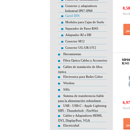
Conector y adaptadores
8,58
Industrial IP67-IP68
Stock
Carril DIN
Modulos para Cajas de Suelo
Separador de Pares RJ45
Adaptador RJ a DB
Conector M12
Conector UG-UR-UY2
Herramientas
MP007
Fibra Optica Cables y Accesorios
RJ45 
Cables de instalación de fibra
óptica
Electronica para Redes Cobre
Wireless
SAIs
Sistema de transferencia fiable
para la alimentación redundante
6,97
USB - USB-C - Apple Lightning
Stock
MPI - Thunderbolt - FireWire
Cables y Adaptadores HDMI,
DVI, DisplayPort, VGA
Electricidad