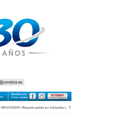
Identificarse
tos
Crear cuenta
1
RESULTADOS ( Búsqueda también por Subfamilias ):