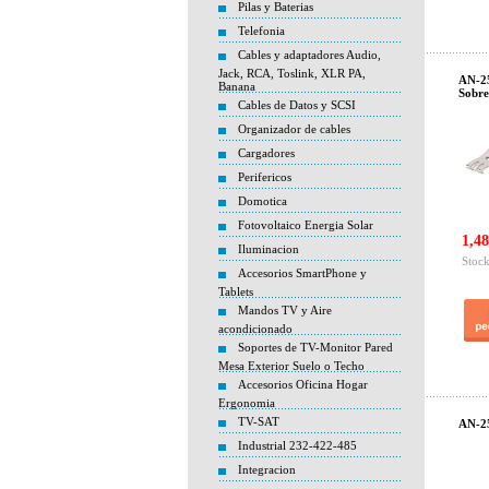
Pilas y Baterias
Telefonia
Cables y adaptadores Audio,
Jack, RCA, Toslink, XLR PA,
AN-25
Banana
Sobr
Cables de Datos y SCSI
Organizador de cables
Cargadores
Perifericos
Domotica
Fotovoltaico Energia Solar
1,48
Iluminacion
Stock
Accesorios SmartPhone y
Tablets
Mandos TV y Aire
acondicionado
Soportes de TV-Monitor Pared
Mesa Exterior Suelo o Techo
Accesorios Oficina Hogar
Ergonomia
TV-SAT
AN-25
Industrial 232-422-485
Integracion