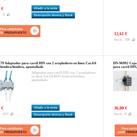
 €
Añadir a la cesta
 : 6
Descripción técnica y Stock
12,61 €
Stock : 306
9 Adaptador para carril DIN con 2 acopladores en línea Cat.6A
DN-96992 Caja d
hembra/hembra, apantallado
para carril DIN
Adaptador para carril DIN con 2 acopladores
en línea Cat.6A RJ45 hembra/hembra,
apantallado
 €
36,00 €
Añadir a la cesta
 : 823
Stock : 0
Descripción técnica y Stock