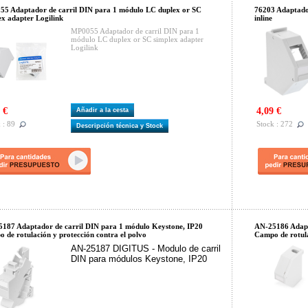
5 Adaptador de carril DIN para 1 módulo LC duplex or SC
76203 Adaptador
ex adapter Logilink
inline
MP0055 Adaptador de carril DIN para 1
módulo LC duplex or SC simplex adapter
Logilink
 €
4,09 €
Añadir a la cesta
 : 89
Stock : 272
Descripción técnica y Stock
187 Adaptador de carril DIN para 1 módulo Keystone, IP20
AN-25186 Adapt
 de rotulación y protección contra el polvo
Campo de rotulac
AN-25187 DIGITUS - Modulo de carril
DIN para módulos Keystone, IP20