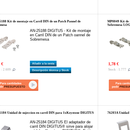
188 Kit de montaje en Carril DIN de un Patch Pannel de
MP0049 Kit de 
emesa
Sobremesa LO
AN-25188 DIGITUS - Kit de montaje
en Carril DIN de un Patch oannel de
Sobremesa
 €
1,78 €
Añadir a la cesta
 : 2.609
Stock : 1.777
Descripción técnica y Stock
184 Unidad de sujeccion en carril DIN para 1xKeystone DIGITUS
76203A Unidad d
AN-25184 DIGITUS El adaptador de
carril DIN DIGITUS® sirve para alojar