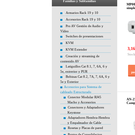
Familias y Subfamilias
MP005
simpl
Armarios Rack 19 y 10
Accesorios Rack 19 y 10
Pro AV Gestión de Audio y
Vídeo
Switches de presentaciones
KVM
3,16
KVM Extender
Stock
Creación y streaming de
contenido AV
Latiguillos Cat 8.1, 7, 6A, 6 y
5e, extrerior y PUR
Bobinas Cat 8.2, 7A, 7, 6A, 6 y
5e y Exterior
Accesorios para Sistema de
cableado Estructurado
Conector Modular RJ45
AN-25
Macho y Accesorios
Campo
Conectores y Adaptadores
Keystone
Adaptadores Hembra-Hembra
y Empalmador de Cable
Rosetas y Placas de pared
Puntos de Consolidacion