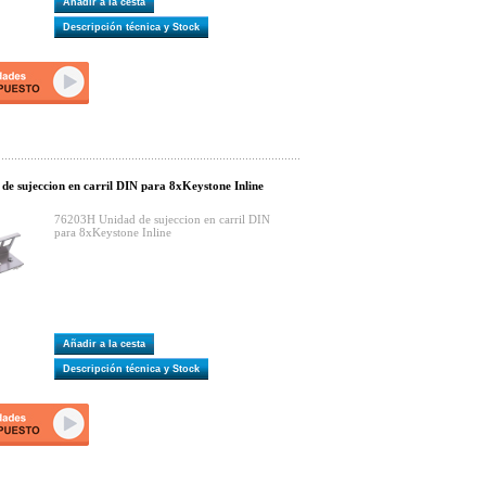
Añadir a la cesta
Descripción técnica y Stock
e sujeccion en carril DIN para 8xKeystone Inline
76203H Unidad de sujeccion en carril DIN
para 8xKeystone Inline
Añadir a la cesta
Descripción técnica y Stock