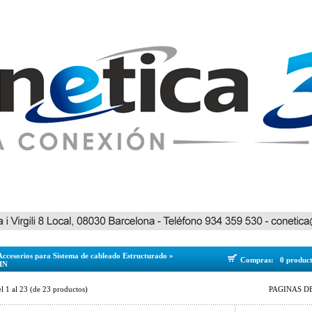
Accesorios para Sistema de cableado Estructurado
»
Compras:
0 produc
DIN
el
1
al
23
(de
23
productos)
PAGINAS DE 