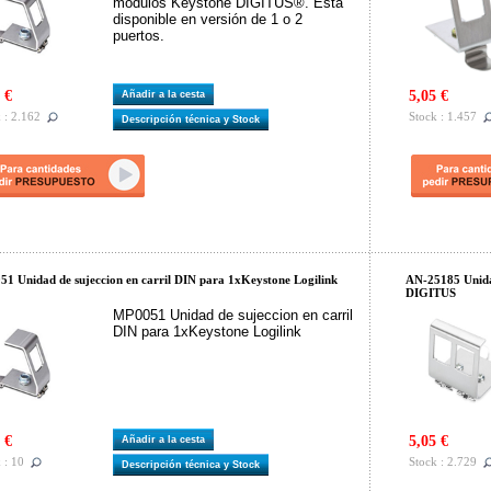
módulos Keystone DIGITUS®. Está
disponible en versión de 1 o 2
puertos.
 €
5,05 €
Añadir a la cesta
 : 2.162
Stock : 1.457
Descripción técnica y Stock
1 Unidad de sujeccion en carril DIN para 1xKeystone Logilink
AN-25185 Unida
DIGITUS
MP0051 Unidad de sujeccion en carril
DIN para 1xKeystone Logilink
 €
5,05 €
Añadir a la cesta
 : 10
Stock : 2.729
Descripción técnica y Stock