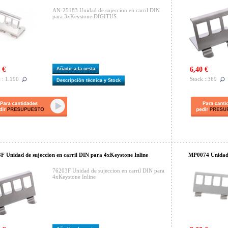
AN-25183 Unidad de sujeccion en carril DIN
para 3xKeystone DIGITUS
 €
6,40 €
Añadir a la cesta
 : 1.190
Stock : 369
Descripción técnica y Stock
F Unidad de sujeccion en carril DIN para 4xKeystone Inline
MP0074 Unidad d
76203F Unidad de sujeccion en carril DIN para
4xKeystone Inline