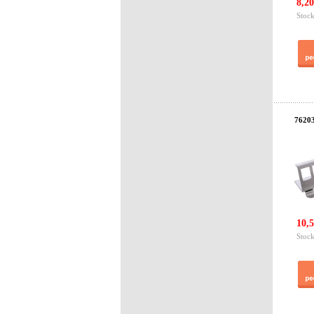
8,20
Stock
76203
10,5
Stock