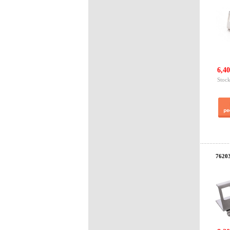
6,40
Stock
76203