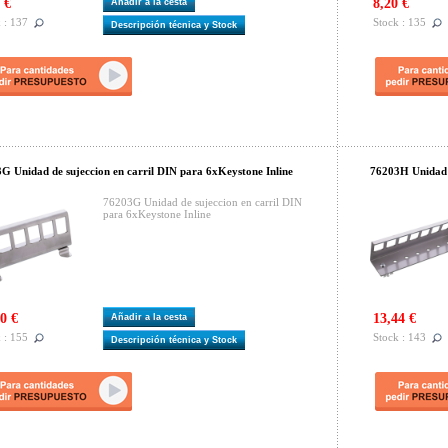
 €
8,20 €
Añadir a la cesta
 : 137
Stock : 135
Descripción técnica y Stock
G Unidad de sujeccion en carril DIN para 6xKeystone Inline
76203H Unidad d
76203G Unidad de sujeccion en carril DIN
para 6xKeystone Inline
0 €
13,44 €
Añadir a la cesta
 : 155
Stock : 143
Descripción técnica y Stock