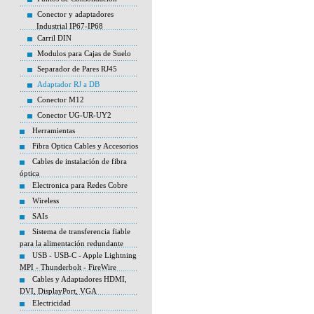
Conector y adaptadores
Industrial IP67-IP68
Carril DIN
Modulos para Cajas de Suelo
Separador de Pares RJ45
Adaptador RJ a DB
Conector M12
Conector UG-UR-UY2
Herramientas
Fibra Optica Cables y Accesorios
Cables de instalación de fibra
óptica
Electronica para Redes Cobre
Wireless
SAIs
Sistema de transferencia fiable
para la alimentación redundante
USB - USB-C - Apple Lightning
MPI - Thunderbolt - FireWire
Cables y Adaptadores HDMI,
DVI, DisplayPort, VGA
Electricidad