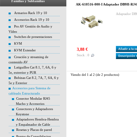
Familias y Subfamilias
AK-610516-000-I Adaptador DB9H-RJ4
Armarios Rack 19 y 10
Adaptador DB
Accesorios Rack 19 y 10
Pro AV Gestión de Audio y
Vídeo
Switches de presentaciones
KVM
3,88 €
Añadir a la 
KVM Extender
Stock : 0
Descripción 
Creación y streaming de
contenido AV
Latiguillos Cat 8.1, 7, 6A, 6 y
5e, extrerior y PUR
Viendo del
1
al
2
(de
2
productos)
Bobinas Cat 8.2, 7A, 7, 6A, 6 y
5e y Exterior
Accesorios para Sistema de
cableado Estructurado
Conector Modular RJ45
Macho y Accesorios
Conectores y Adaptadores
Keystone
Adaptadores Hembra-Hembra
y Empalmador de Cable
Rosetas y Placas de pared
Puntos de Consolidacion