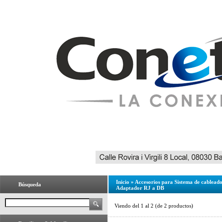
Inicio
»
Accesorios para Sistema de cablead
Búsqueda
Adaptador RJ a DB
Viendo del
1
al
2
(de
2
productos)