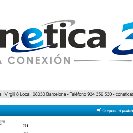
Compras:
0 produc
???