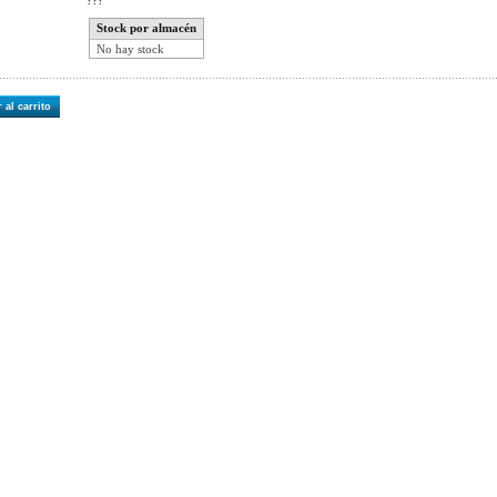
???
Stock por almacén
No hay stock
 al carrito