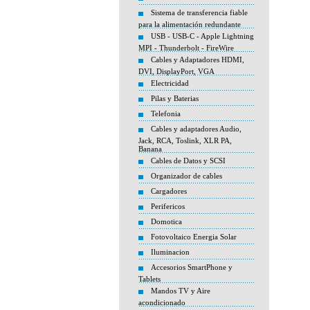
Sistema de transferencia fiable
para la alimentación redundante
USB - USB-C - Apple Lightning
MPI - Thunderbolt - FireWire
Cables y Adaptadores HDMI,
DVI, DisplayPort, VGA
Electricidad
Pilas y Baterias
Telefonia
Cables y adaptadores Audio,
Jack, RCA, Toslink, XLR PA,
Banana
Cables de Datos y SCSI
Organizador de cables
Cargadores
Perifericos
Domotica
Fotovoltaico Energia Solar
Iluminacion
Accesorios SmartPhone y
Tablets
Mandos TV y Aire
acondicionado