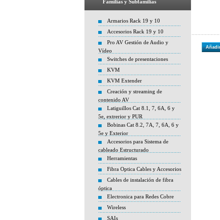
Familias y Subfamilias
Armarios Rack 19 y 10
Accesorios Rack 19 y 10
Pro AV Gestión de Audio y
Añadir
Vídeo
Switches de presentaciones
KVM
KVM Extender
Creación y streaming de
contenido AV
Latiguillos Cat 8.1, 7, 6A, 6 y
5e, extrerior y PUR
Bobinas Cat 8.2, 7A, 7, 6A, 6 y
5e y Exterior
Accesorios para Sistema de
cableado Estructurado
Herramientas
Fibra Optica Cables y Accesorios
Cables de instalación de fibra
óptica
Electronica para Redes Cobre
Wireless
SAIs