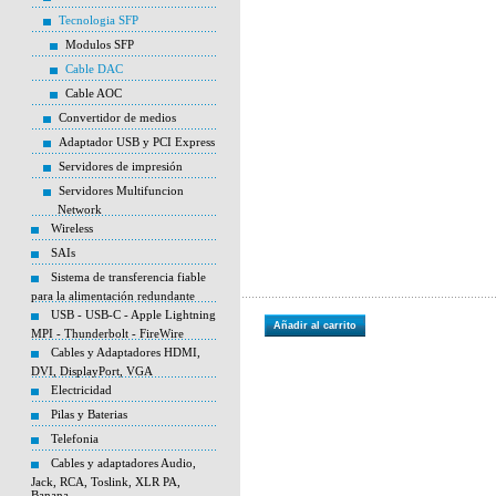
Tecnologia SFP
Modulos SFP
Cable DAC
Cable AOC
Convertidor de medios
Adaptador USB y PCI Express
Servidores de impresión
Servidores Multifuncion
Network
Wireless
SAIs
Sistema de transferencia fiable
para la alimentación redundante
USB - USB-C - Apple Lightning
Añadir al carrito
MPI - Thunderbolt - FireWire
Cables y Adaptadores HDMI,
DVI, DisplayPort, VGA
Electricidad
Pilas y Baterias
Telefonia
Cables y adaptadores Audio,
Jack, RCA, Toslink, XLR PA,
Banana