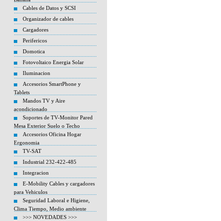
Cables de Datos y SCSI
Organizador de cables
Cargadores
Perifericos
Domotica
Fotovoltaico Energia Solar
Iluminacion
Accesorios SmartPhone y
Tablets
Mandos TV y Aire
acondicionado
Soportes de TV-Monitor Pared
Mesa Exterior Suelo o Techo
Accesorios Oficina Hogar
Ergonomia
TV-SAT
Industrial 232-422-485
Integracion
E-Mobility Cables y cargadores
para Vehiculos
Seguridad Laboral e Higiene,
Clima Tiempo, Medio ambiente
>>> NOVEDADES >>>