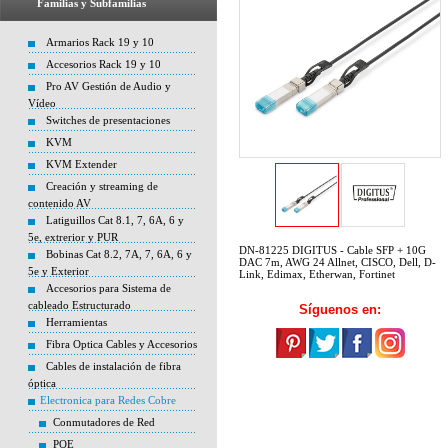
Familias y Subfamilias
Armarios Rack 19 y 10
Accesorios Rack 19 y 10
Pro AV Gestión de Audio y
Vídeo
Switches de presentaciones
KVM
KVM Extender
Creación y streaming de
contenido AV
Latiguillos Cat 8.1, 7, 6A, 6 y
5e, extrerior y PUR
DN-81225 DIGITUS - Cable SFP + 10G
Bobinas Cat 8.2, 7A, 7, 6A, 6 y
DAC 7m, AWG 24 Allnet, CISCO, Dell, D-
5e y Exterior
Link, Edimax, Etherwan, Fortinet
Accesorios para Sistema de
cableado Estructurado
Síguenos en:
Herramientas
Fibra Optica Cables y Accesorios
Cables de instalación de fibra
óptica
Electronica para Redes Cobre
Conmutadores de Red
POE