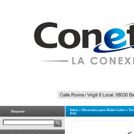
Inicio
»
Electronica para Redes Cobre
»
Tec
Búsqueda
DAC