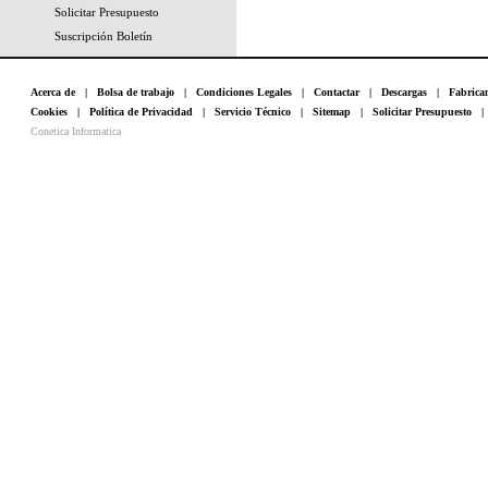
Solicitar Presupuesto
Suscripción Boletín
Acerca de
|
Bolsa de trabajo
|
Condiciones Legales
|
Contactar
|
Descargas
|
Fabrica
Cookies
|
Política de Privacidad
|
Servicio Técnico
|
Sitemap
|
Solicitar Presupuesto
Conetica Informatica