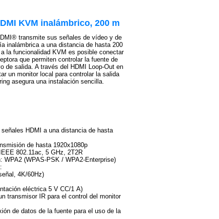
HDMI KVM inalámbrico, 200 m
HDMI® transmite sus señales de vídeo y de
ía inalámbrica a una distancia de hasta 200
s a la funcionalidad KVM es posible conectar
ceptora que permiten controlar la fuente de
vo de salida. A través del HDMI Loop-Out en
r un monitor local para controlar la salida
ring asegura una instalación sencilla.
 señales HDMI a una distancia de hasta
ransmisión de hasta 1920x1080p
: IEEE 802.11ac, 5 GHz, 2T2R
ión: WPA2 (WPAS-PSK / WPA2-Enterprise)
:
señal, 4K/60Hz)
ntación eléctrica 5 V CC/1 A)
un transmisor IR para el control del monitor
ón de datos de la fuente para el uso de la