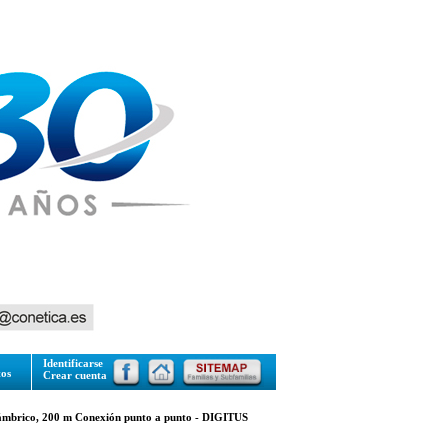
Identificarse
tos
Crear cuenta
mbrico, 200 m Conexión punto a punto - DIGITUS