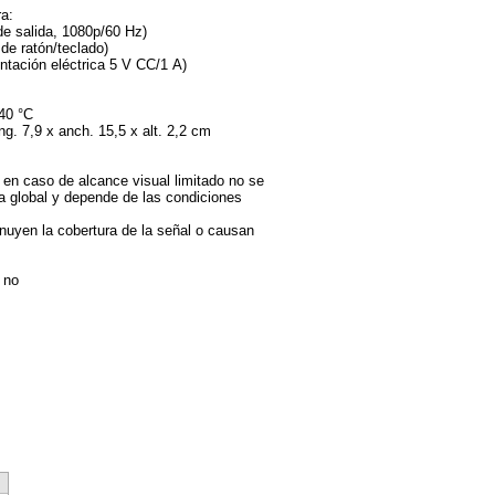
a:
de salida, 1080p/60 Hz)
de ratón/teclado)
ntación eléctrica 5 V CC/1 A)
-40 °C
g. 7,9 x anch. 15,5 x alt. 2,2 cm
 en caso de alcance visual limitado no se
 global y depende de las condiciones
inuyen la cobertura de la señal o causan
 no