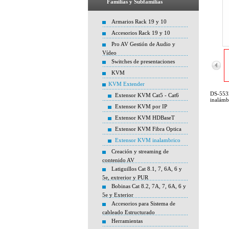
Familias y Subfamilias
Armarios Rack 19 y 10
Accesorios Rack 19 y 10
Pro AV Gestión de Audio y
Vídeo
Switches de presentaciones
KVM
KVM Extender
DS-553
Extensor KVM Cat5 - Cat6
inalámb
Extensor KVM por IP
Extensor KVM HDBaseT
Extensor KVM Fibra Optica
Extensor KVM inalambrico
Creación y streaming de
contenido AV
Latiguillos Cat 8.1, 7, 6A, 6 y
5e, extrerior y PUR
Bobinas Cat 8.2, 7A, 7, 6A, 6 y
5e y Exterior
Accesorios para Sistema de
cableado Estructurado
Herramientas