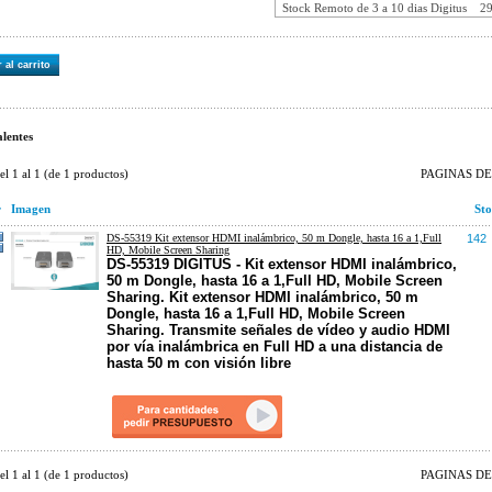
Stock Remoto de 3 a 10 dias Digitus
2
 al carrito
lentes
del
1
al
1
(de
1
productos)
PAGINAS DE 
r
Imagen
Sto
DS-55319 Kit extensor HDMI inalámbrico, 50 m Dongle, hasta 16 a 1,Full
142
HD, Mobile Screen Sharing
DS-55319 DIGITUS - Kit extensor HDMI inalámbrico,
50 m Dongle, hasta 16 a 1,Full HD, Mobile Screen
Sharing. Kit extensor HDMI inalámbrico, 50 m
Dongle, hasta 16 a 1,Full HD, Mobile Screen
Sharing. Transmite señales de vídeo y audio HDMI
por vía inalámbrica en Full HD a una distancia de
hasta 50 m con visión libre
del
1
al
1
(de
1
productos)
PAGINAS DE 