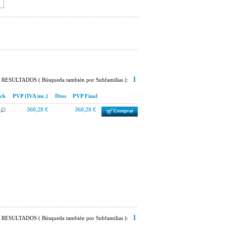
9
1
RESULTADOS ( Búsqueda también por Subfamilias ):
ck
PVP (IVA inc.)
Dtos
PVP Final
368,28 €
368,28 €
Comprar
1
RESULTADOS ( Búsqueda también por Subfamilias ):