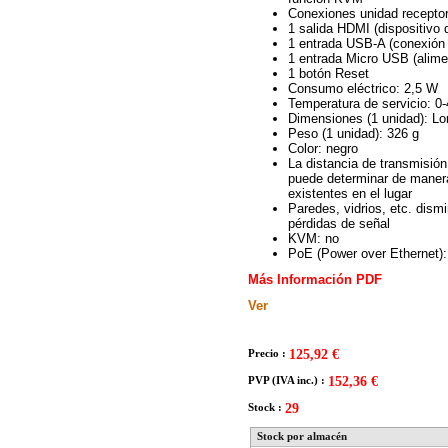
Conexiones unidad receptor
1 salida HDMI (dispositivo 
1 entrada USB-A (conexión 
1 entrada Micro USB (alime
1 botón Reset
Consumo eléctrico: 2,5 W
Temperatura de servicio: 0
Dimensiones (1 unidad): Lon
Peso (1 unidad): 326 g
Color: negro
La distancia de transmisión
puede determinar de manera
existentes en el lugar
Paredes, vidrios, etc. dism
pérdidas de señal
KVM: no
PoE (Power over Ethernet):
Más Información PDF
Ver
Precio :
125,92 €
PVP (IVA inc.) :
152,36 €
Stock :
29
Stock por almacén