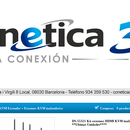
KVM Extender
»
Extensor KVM inalambrico
Compras:
0 produc
DS-55321 Kit extensor HDMI KVM inalá
**Ultimas Unidades****