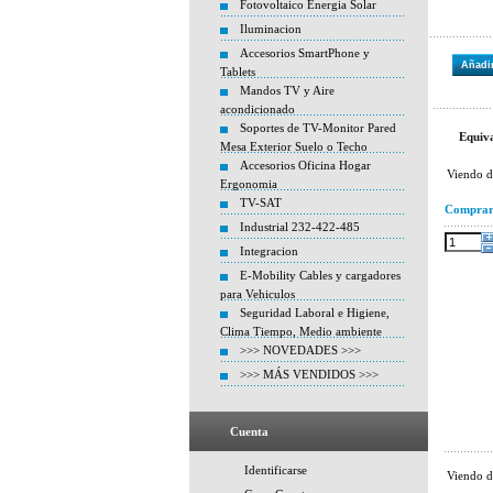
Fotovoltaico Energia Solar
Iluminacion
Accesorios SmartPhone y
Añadir
Tablets
Mandos TV y Aire
acondicionado
Soportes de TV-Monitor Pared
Equiva
Mesa Exterior Suelo o Techo
Accesorios Oficina Hogar
Viendo 
Ergonomia
TV-SAT
Compra
Industrial 232-422-485
Integracion
E-Mobility Cables y cargadores
para Vehiculos
Seguridad Laboral e Higiene,
Clima Tiempo, Medio ambiente
>>> NOVEDADES >>>
>>> MÁS VENDIDOS >>>
Cuenta
Identificarse
Viendo 