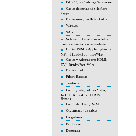
Fibra Optica Cables y Accesorios
Cables de instalación de fibra
óptica
Electronica para Redes Cobre
Wireless
SAIs
Sistema de transferencia fiable
para la alimentación redundante
USB - USB-C - Apple Lightning
MPI - Thunderbolt - FireWire
Cables y Adaptadores HDMI,
DVI, DisplayPort, VGA
Electricidad
Pilas y Baterias
Telefonia
Cables y adaptadores Audio,
Jack, RCA, Toslink, XLR PA,
Banana
Cables de Datos y SCSI
Organizador de cables
Cargadores
Perifericos
Domotica