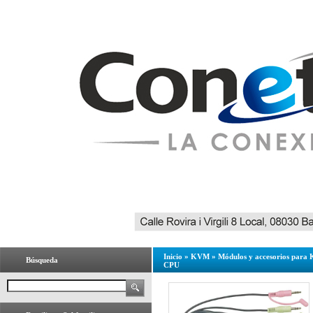
Inicio
»
KVM
»
Módulos y accesorios par
Búsqueda
CPU