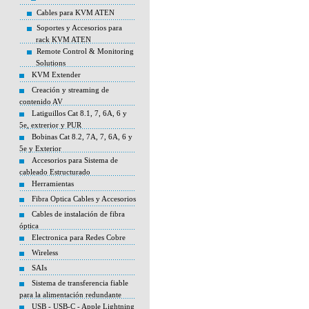
Cables para KVM ATEN
Soportes y Accesorios para
rack KVM ATEN
Remote Control & Monitoring
Solutions
KVM Extender
Creación y streaming de
contenido AV
Latiguillos Cat 8.1, 7, 6A, 6 y
5e, extrerior y PUR
Bobinas Cat 8.2, 7A, 7, 6A, 6 y
5e y Exterior
Accesorios para Sistema de
cableado Estructurado
Herramientas
Fibra Optica Cables y Accesorios
Cables de instalación de fibra
óptica
Electronica para Redes Cobre
Wireless
SAIs
Sistema de transferencia fiable
para la alimentación redundante
USB - USB-C - Apple Lightning