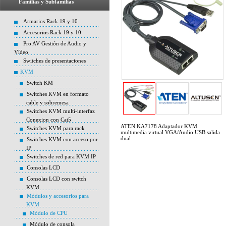
Familias y Subfamilias
Armarios Rack 19 y 10
Accesorios Rack 19 y 10
Pro AV Gestión de Audio y
Vídeo
Switches de presentaciones
KVM
Switch KM
Switches KVM en formato
cable y sobremesa
Switches KVM multi-interfaz
Conexion con Cat5
ATEN KA7178 Adaptador KVM
Switches KVM para rack
multimedia virtual VGA/Audio USB salida
dual
Switches KVM con acceso por
IP
Switches de red para KVM IP
Consolas LCD
Consolas LCD con switch
KVM
Módulos y accesorios para
KVM
Módulo de CPU
Módulo de consola