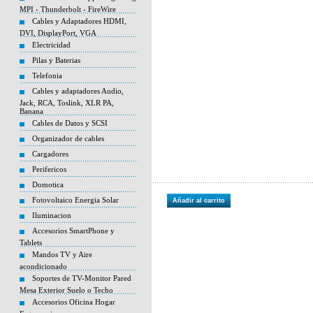
MPI - Thunderbolt - FireWire
Cables y Adaptadores HDMI,
DVI, DisplayPort, VGA
Electricidad
Pilas y Baterias
Telefonia
Cables y adaptadores Audio,
Jack, RCA, Toslink, XLR PA,
Banana
Cables de Datos y SCSI
Organizador de cables
Cargadores
Perifericos
Domotica
Fotovoltaico Energia Solar
Añadir al carrito
Iluminacion
Accesorios SmartPhone y
Tablets
Mandos TV y Aire
acondicionado
Soportes de TV-Monitor Pared
Mesa Exterior Suelo o Techo
Accesorios Oficina Hogar