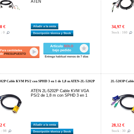
ATEN
0 €
34,97 €
Añadir a la cesta
 : 0
Stock : 160
Descripción técnica y Stock
02P Cable KVM PS/2 con SPHD 3 en 1 de 1,8 m ATEN-2L-5202P
2L-5203P Cabl
ATEN 2L-5202P Cable KVM VGA
PS/2 de 1,8 m con SPHD 3 en 1
2 €
28,12 €
Añadir a la cesta
 : 98
Stock : 30
Descripción técnica y Stock