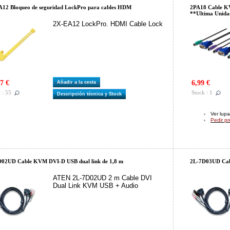
12 Bloqueo de seguridad LockPro para cables HDM
2PA18 Cable 
**Ultima Unid
2X-EA12 LockPro. HDMI Cable Lock
7 €
6,99 €
Añadir a la cesta
 : 55
Stock : 1
Descripción técnica y Stock
Ver lupa
Pedir p
02UD Cable KVM DVI-D USB dual link de 1,8 m
2L-7D03UD Cab
ATEN 2L-7D02UD 2 m Cable DVI
Dual Link KVM USB + Audio