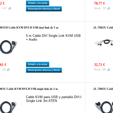
2 €
70,77 €
Añadir a la cesta
 : 147
Stock : 18
Descripción técnica y Stock
D05UD Cable KVM DVI-D USB dual link de 5 m
2L-7D02U Cable
5 m Cable DVI Single Link KVM USB
+ Audio
61 €
32,71 €
Añadir a la cesta
 : 10
Stock : 80
Descripción técnica y Stock
03U Cable KVM DVI-D USB single link de 3 m
2L-7D05U Cable
Cable KVM para USB y pantalla DVI-I
Single Link 3m ATEN