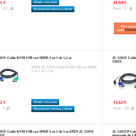
1 €
41,04 €
Añadir a la cesta
 : 823
Stock : 32
Descripción técnica y Stock
01U Cable KVM USB con SPHD 3 en 1 de 1,2 m
2L-5202U Cabl
5202U
ATEN-2L-5201U Cable KVM USB con SPHD
3 en 1 de 1,2 m
2 €
13,62 €
Añadir a la cesta
 : 0
Stock : 538
Descripción técnica y Stock
205U Cable KVM USB con SPHD 3 en 1 de 5 m ATEN-2L-5205U
2L-5202UP Cabl
05U
integrado de 1,