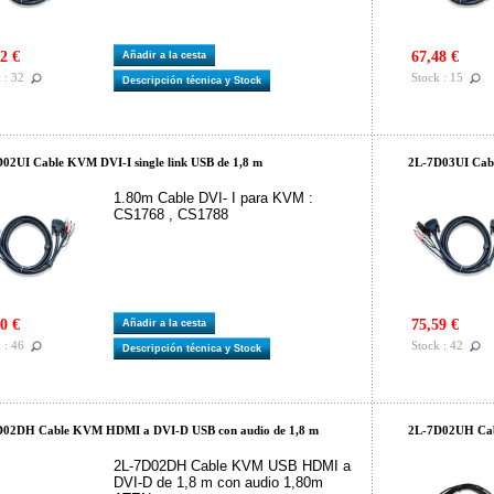
2 €
67,48 €
Añadir a la cesta
 : 32
Stock : 15
Descripción técnica y Stock
02UI Cable KVM DVI-I single link USB de 1,8 m
2L-7D03UI Cabl
1.80m Cable DVI- I para KVM :
CS1768 , CS1788
0 €
75,59 €
Añadir a la cesta
 : 46
Stock : 42
Descripción técnica y Stock
D02DH Cable KVM HDMI a DVI-D USB con audio de 1,8 m
2L-7D02UH Cab
2L-7D02DH Cable KVM USB HDMI a
DVI-D de 1,8 m con audio 1,80m