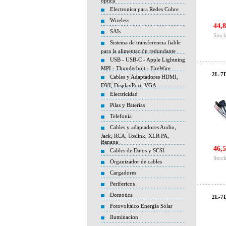
óptica
Electronica para Redes Cobre
Wireless
44,8
SAIs
Stock
Sistema de transferencia fiable
para la alimentación redundante
USB - USB-C - Apple Lightning
MPI - Thunderbolt - FireWire
2L-7D
Cables y Adaptadores HDMI,
DVI, DisplayPort, VGA
Electricidad
Pilas y Baterias
Telefonia
Cables y adaptadores Audio,
Jack, RCA, Toslink, XLR PA,
Banana
46,5
Cables de Datos y SCSI
Stock
Organizador de cables
Cargadores
Perifericos
Domotica
2L-7
Fotovoltaico Energia Solar
Iluminacion