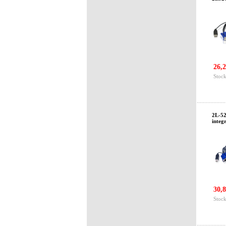
26,2
Stock
2L-52
integ
30,8
Stock