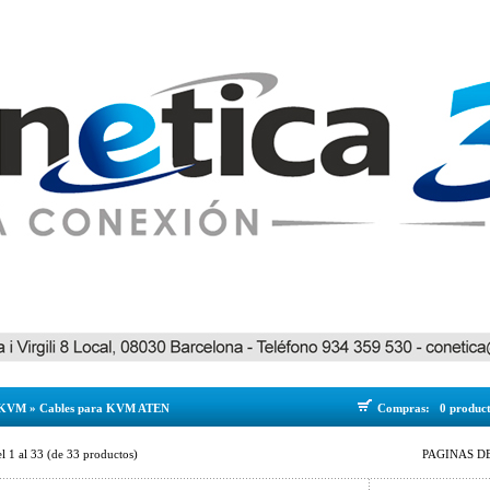
KVM
»
Cables para KVM ATEN
Compras:
0 produc
el
1
al
33
(de
33
productos)
PAGINAS DE 