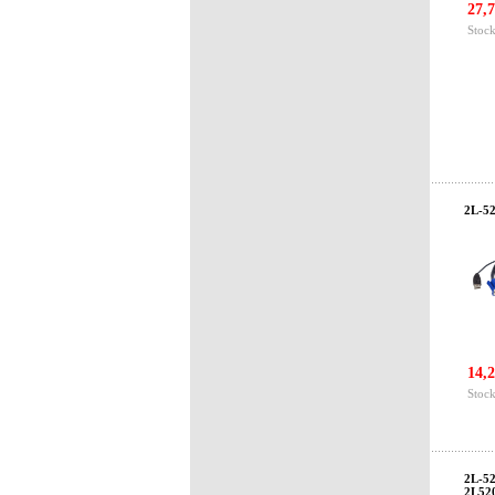
27,7
Stock
2L-52
14,2
Stock
2L-5
2L52