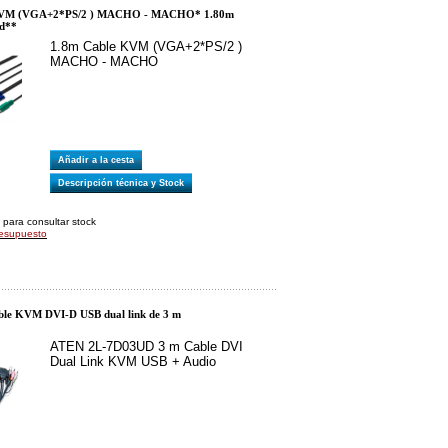
KVM (VGA+2*PS/2 ) MACHO - MACHO* 1.80m
ad**
1.8m Cable KVM (VGA+2*PS/2 )
MACHO - MACHO
Añadir a la cesta
Descripción técnica y Stock
 para consultar stock
resupuesto
le KVM DVI-D USB dual link de 3 m
ATEN 2L-7D03UD 3 m Cable DVI
Dual Link KVM USB + Audio