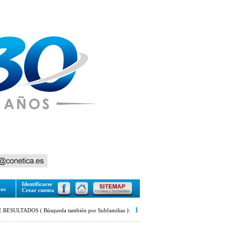
Identificarse
tos
Crear cuenta
1
RESULTADOS ( Búsqueda también por Subfamilias ):