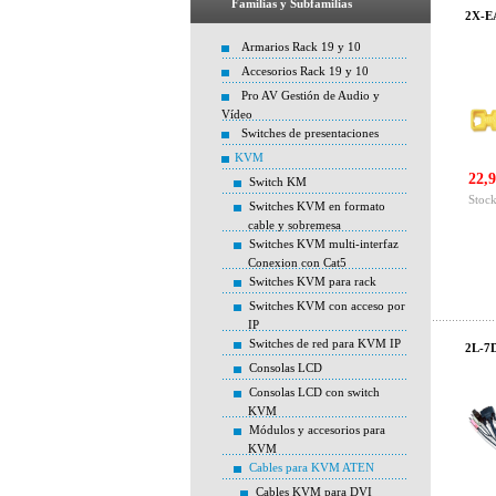
Familias y Subfamilias
2X-EA
Armarios Rack 19 y 10
Accesorios Rack 19 y 10
Pro AV Gestión de Audio y
Vídeo
Switches de presentaciones
KVM
22,9
Switch KM
Stock
Switches KVM en formato
cable y sobremesa
Switches KVM multi-interfaz
Conexion con Cat5
Switches KVM para rack
Switches KVM con acceso por
IP
Switches de red para KVM IP
2L-7D
Consolas LCD
Consolas LCD con switch
KVM
Módulos y accesorios para
KVM
Cables para KVM ATEN
Cables KVM para DVI