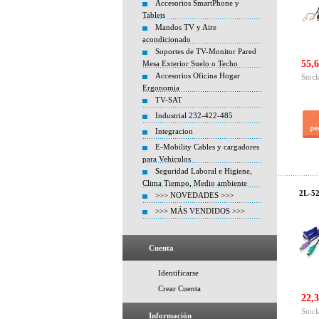
Accesorios SmartPhone y
Tablets
Mandos TV y Aire
acondicionado
Soportes de TV-Monitor Pared
55,6
Mesa Exterior Suelo o Techo
Accesorios Oficina Hogar
Stock
Ergonomia
TV-SAT
Industrial 232-422-485
Integracion
E-Mobility Cables y cargadores
para Vehiculos
Seguridad Laboral e Higiene,
Clima Tiempo, Medio ambiente
2L-52
>>> NOVEDADES >>>
>>> MÁS VENDIDOS >>>
Cuenta
Identificarse
Crear Cuenta
22,3
Stock
Información