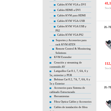
41,1
Cables KVM VGA a DVI
Stock
Cables HDMI a DVI
Cables KVM para HDMI
Cables KVM VGA-USB
Cables KVM VGA USB y
2L-7
PS2
Cables KVM VGA PS2
Soportes y Accesorios para
rack KVM ATEN
Remote Control & Monitoring
Solutions
KVM Extender
Creación y streaming de
112,
contenido AV
Stock
Latiguillos Cat 8.1, 7, 6A, 6 y
5e, extrerior y PUR
Bobinas Cat 8.2, 7A, 7, 6A, 6 y
5e y Exterior
2L-7D
Accesorios para Sistema de
cableado Estructurado
Herramientas
Fibra Optica Cables y Accesorios
Cables de instalación de fibra